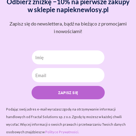
Odbierz zniżkę −10% na pierwsze zakupy
w sklepie napieknewlosy.pl
Zapisz się do newslettera, bądź na bieżąco z promocjami
i nowościami!
Imię
ZAPISZ SIĘ
Podając swój adres e-mail wyrażasz zgodę na otrzymywanie informacji
handlowych od Fractal Solutions sp. z o.o. Zgodę tę możesz w każdej chwili
wycofać. Więcej informacji o swoich prawach i przetwarzaniu Twoich danych
osobowych znajdziesz w
Polityce Prywatności.