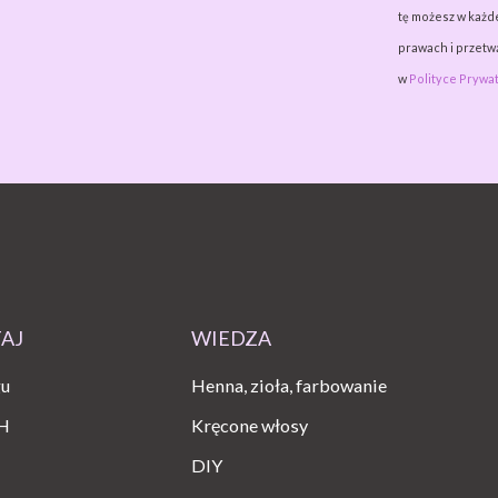
tę możesz w każde
prawach i przet
w
Polityce Prywat
TAJ
WIEDZA
gu
Henna, zioła, farbowanie
H
Kręcone włosy
DIY