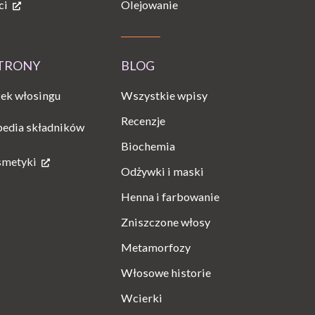
ci
Olejowanie
STRONY
BLOG
Wszystkie wpisy
ek włosingu
Recenzje
pedia składników
Biochemia
smetyki
Odżywki i maski
Henna i farbowanie
Zniszczone włosy
Metamorfozy
Włosowe historie
Wcierki