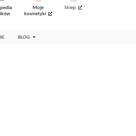
opedia
Moje
Sklep
ników
kosmetyki
IE
BLOG