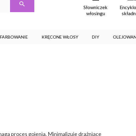
Encykl
Słowniczek
skład
włosingu
, FARBOWANIE
KRĘCONE WŁOSY
DIY
OLEJOWAN
aga proces gojenia. Minimalizuje drażniące