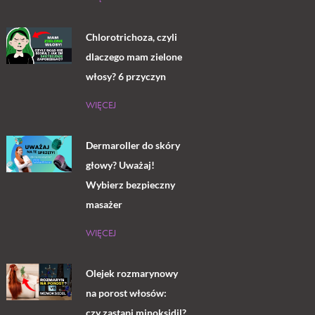
Chlorotrichoza, czyli
dlaczego mam zielone
włosy? 6 przyczyn
WIĘCEJ
Dermaroller do skóry
głowy? Uważaj!
Wybierz bezpieczny
masażer
WIĘCEJ
Olejek rozmarynowy
na porost włosów:
czy zastąpi minoksidil?