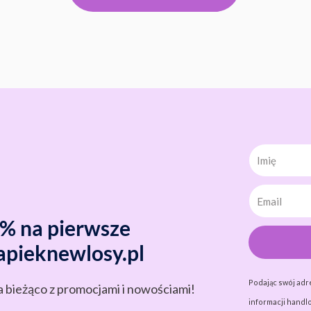
Imię
0% na pierwsze
apieknewlosy.pl
Podając swój adr
a bieżąco z promocjami i nowościami!
informacji handlo