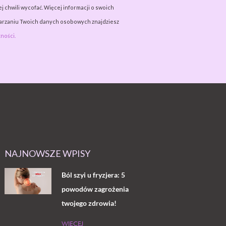
j chwili wycofać. Więcej informacji o swoich
warzaniu Twoich danych osobowych znajdziesz
ności.
NAJNOWSZE WPISY
Ból szyi u fryzjera: 5
powodów zagrożenia
twojego zdrowia!
WIĘCEJ