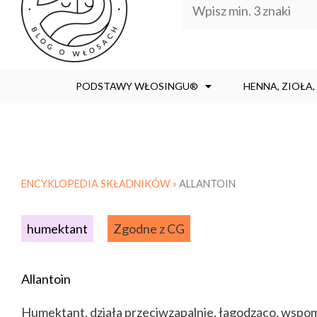
PODSTAWY WŁOSINGU®
HENNA, ZIOŁA
ENCYKLOPEDIA SKŁADNIKÓW »
ALLANTOIN
humektant
Zgodne z CG
Allantoin
Humektant, działa przeciwzapalnie, łagodząco, wspom