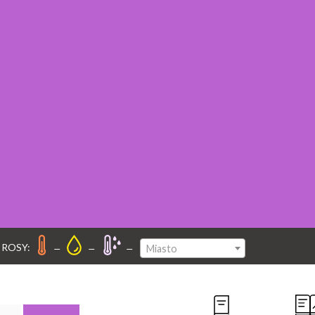
–
–
–
 ROSY:
Miasto