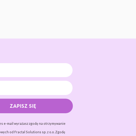
ZAPISZ SIĘ
es e-mail wyrażasz zgodę na otrzymywanie
wych od Fractal Solutions sp. z o.o. Zgodę