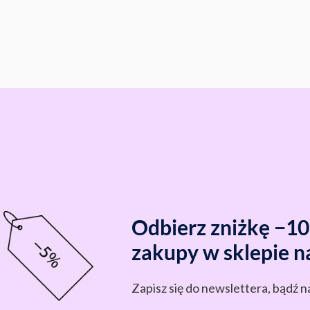
Odbierz zniżkę −1
zakupy w sklepie n
Zapisz się do newslettera, bądź n