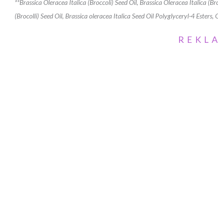
**Brassica Oleracea Italica (Broccoli) Seed Oil, Brassica Oleracea Italica (Br
(Brocolli) Seed Oil, Brassica oleracea Italica Seed Oil Polyglyceryl-4 Ester
REKL