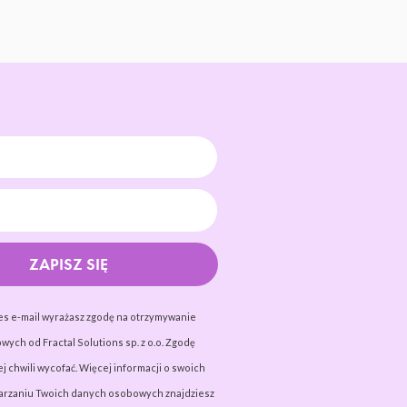
ZAPISZ SIĘ
es e-mail wyrażasz zgodę na otrzymywanie
wych od Fractal Solutions sp. z o.o. Zgodę
j chwili wycofać. Więcej informacji o swoich
warzaniu Twoich danych osobowych znajdziesz