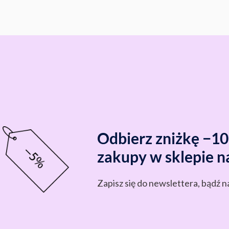
Odbierz zniżkę −1
zakupy w sklepie n
Zapisz się do newslettera, bądź n