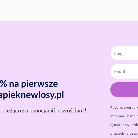
Imię
0% na pierwsze
apieknewlosy.pl
Podając swój adr
a bieżąco z promocjami i nowościami!
informacji handlo
tę możesz w każde
prawach i przet