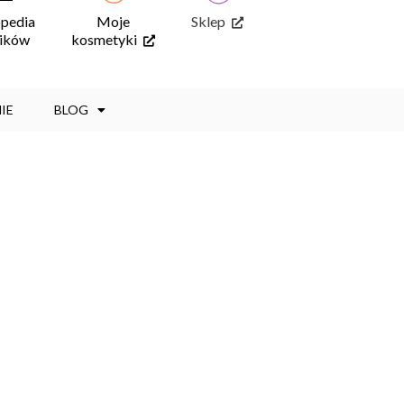
opedia
Moje
Sklep
ników
kosmetyki
IE
BLOG