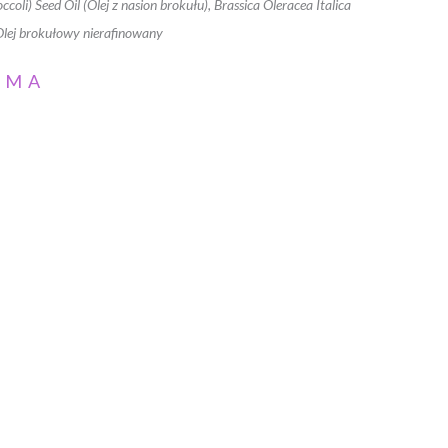
occoli) Seed Oil (Olej z nasion brokułu), Brassica Oleracea Italica
s, Olej brokułowy nierafinowany
AMA