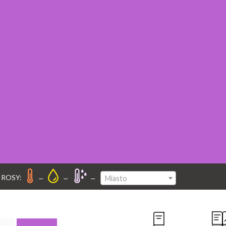
–
–
–
 ROSY:
Miasto