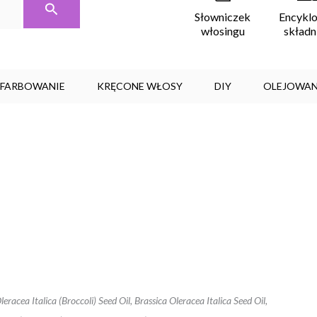
Encykl
Słowniczek
skład
włosingu
, FARBOWANIE
KRĘCONE WŁOSY
DIY
OLEJOWAN
racea Italica (Broccoli) Seed Oil, Brassica Oleracea Italica Seed Oil,