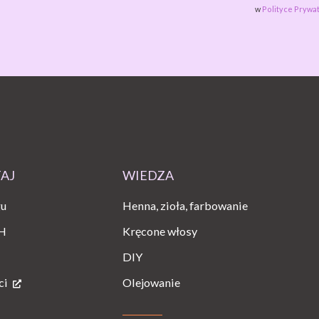
w
Polityce Prywat
TAJ
WIEDZA
gu
Henna, zioła, farbowanie
H
Kręcone włosy
DIY
ci
Olejowanie