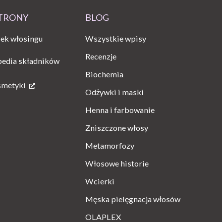
STRONY
BLOG
Wszystkie wpisy
ek włosingu
Recenzje
pedia składników
Biochemia
smetyki
Odżywki i maski
Henna i farbowanie
Zniszczone włosy
Metamorfozy
Włosowe historie
Wcierki
Męska pielęgnacja włosów
OLAPLEX