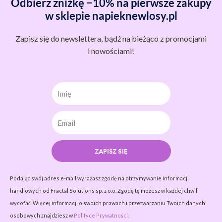
Odbierz zniżkę −10% na pierwsze zakupy
w sklepie napieknewlosy.pl
Zapisz się do newslettera, bądź na bieżąco z promocjami
i nowościami!
Imię
ZAPISZ SIĘ
Podając swój adres e-mail wyrażasz zgodę na otrzymywanie informacji
handlowych od Fractal Solutions sp. z o.o. Zgodę tę możesz w każdej chwili
wycofać. Więcej informacji o swoich prawach i przetwarzaniu Twoich danych
osobowych znajdziesz w
Polityce Prywatności.