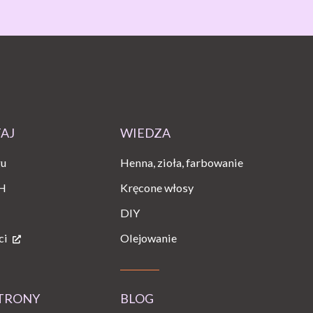
TAJ
WIEDZA
gu
Henna, zioła, farbowanie
H
Kręcone włosy
DIY
ci
Olejowanie
STRONY
BLOG