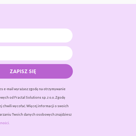
ZAPISZ SIĘ
es e-mail wyrażasz zgodę na otrzymywanie
wych od Fractal Solutions sp. z o.o. Zgodę
j chwili wycofać. Więcej informacji o swoich
warzaniu Twoich danych osobowych znajdziesz
ności.