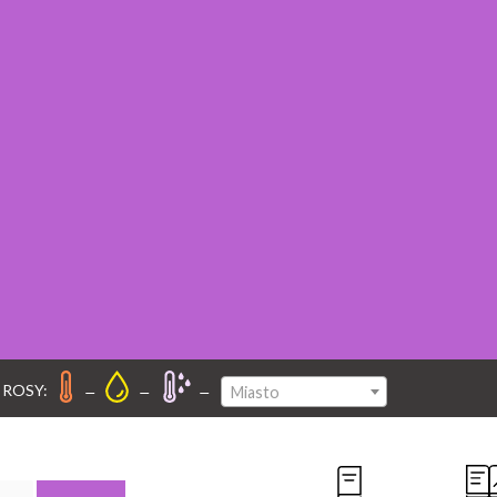
–
–
–
 ROSY:
Miasto