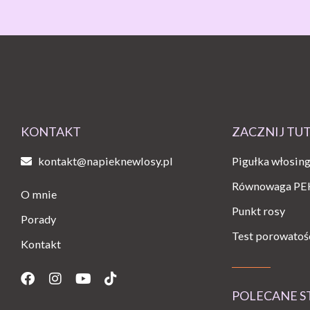
KONTAKT
ZACZNIJ TU
kontakt@napieknewlosy.pl
Pigułka włosin
Równowaga PE
O mnie
Punkt rosy
Porady
Test porowatoś
Kontakt
Facebook
Instagram
Youtube
Tiktok
POLECANE 