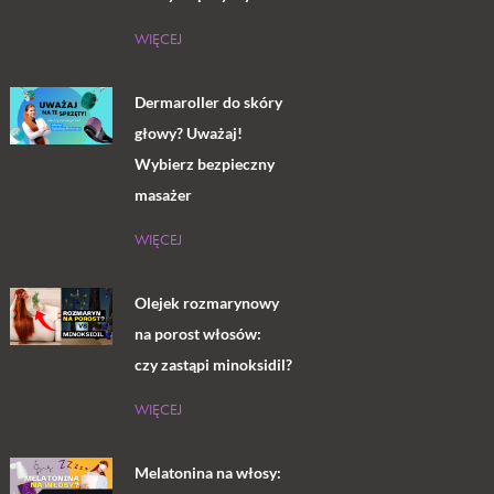
WIĘCEJ
Dermaroller do skóry
głowy? Uważaj!
Wybierz bezpieczny
masażer
WIĘCEJ
Olejek rozmarynowy
na porost włosów:
czy zastąpi minoksidil?
WIĘCEJ
Melatonina na włosy: