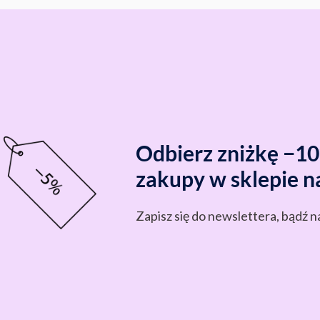
Odbierz zniżkę −1
zakupy w sklepie n
Zapisz się do newslettera, bądź n