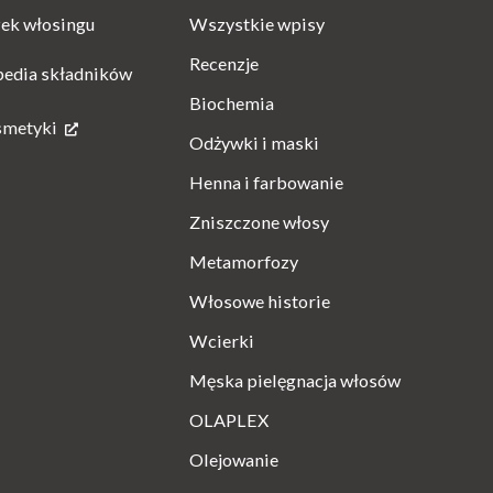
Wszystkie wpisy
ek włosingu
Recenzje
pedia składników
Biochemia
smetyki
Odżywki i maski
Henna i farbowanie
Zniszczone włosy
Metamorfozy
Włosowe historie
Wcierki
Męska pielęgnacja włosów
OLAPLEX
Olejowanie