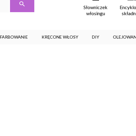
Encykl
Słowniczek
skład
włosingu
, FARBOWANIE
KRĘCONE WŁOSY
DIY
OLEJOWAN