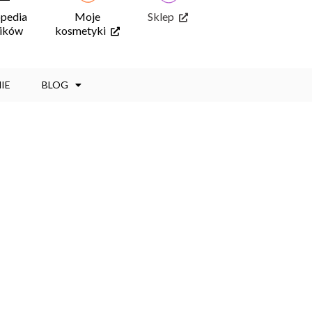
opedia
Moje
Sklep
ników
kosmetyki
IE
BLOG