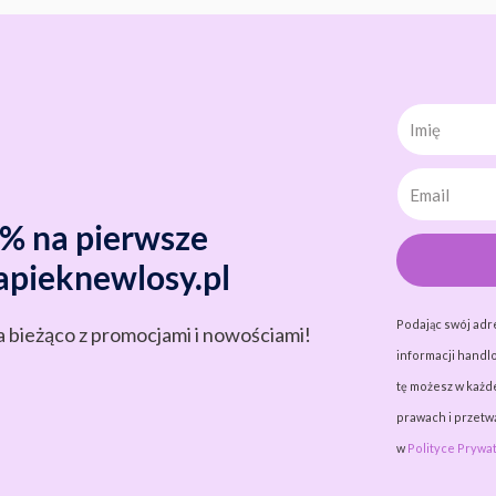
Imię
0% na pierwsze
apieknewlosy.pl
Podając swój adr
a bieżąco z promocjami i nowościami!
informacji handlo
tę możesz w każde
prawach i przet
w
Polityce Prywat