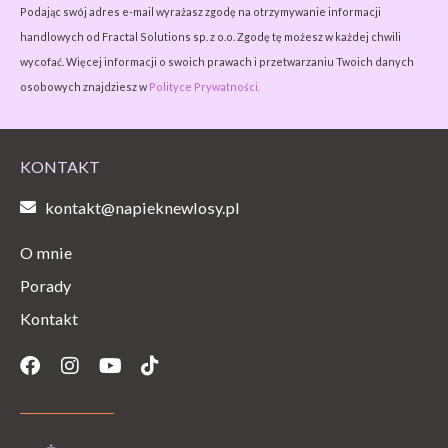
Podając swój adres e-mail wyrażasz zgodę na otrzymywanie informacji
handlowych od Fractal Solutions sp. z o.o. Zgodę tę możesz w każdej chwili
wycofać. Więcej informacji o swoich prawach i przetwarzaniu Twoich danych
osobowych znajdziesz w
Polityce Prywatności.
KONTAKT
kontakt@napieknewlosy.pl
O mnie
Porady
Kontakt
Facebook
Instagram
Youtube
Tiktok