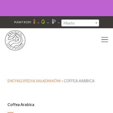
–
–
–
PUNKT ROSY:
Miasto
ENCYKLOPEDIA SKŁADNIKÓW »
COFFEA ARABICA
Coffea Arabica