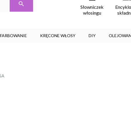
Encykl
Słowniczek
skład
włosingu
, FARBOWANIE
KRĘCONE WŁOSY
DIY
OLEJOWAN
SA