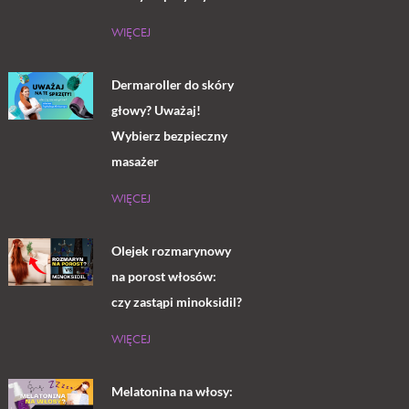
WIĘCEJ
Dermaroller do skóry
głowy? Uważaj!
Wybierz bezpieczny
masażer
WIĘCEJ
Olejek rozmarynowy
na porost włosów:
czy zastąpi minoksidil?
WIĘCEJ
Melatonina na włosy: