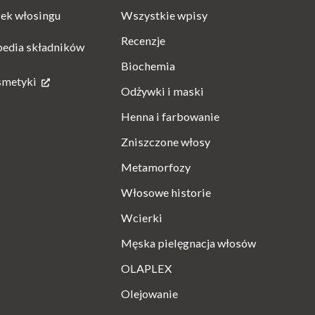
Wszystkie wpisy
ek włosingu
Recenzje
pedia składników
Biochemia
smetyki
Odżywki i maski
Henna i farbowanie
Zniszczone włosy
Metamorfozy
Włosowe historie
Wcierki
Męska pielęgnacja włosów
OLAPLEX
Olejowanie