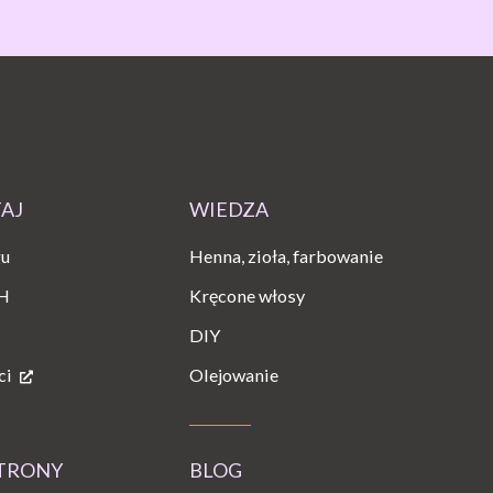
TAJ
WIEDZA
gu
Henna, zioła, farbowanie
H
Kręcone włosy
DIY
ci
Olejowanie
STRONY
BLOG