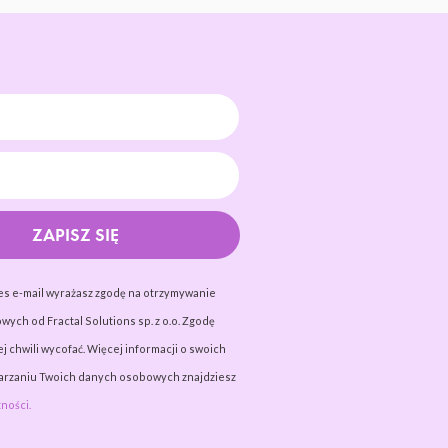
ZAPISZ SIĘ
es e-mail wyrażasz zgodę na otrzymywanie
wych od Fractal Solutions sp. z o.o. Zgodę
j chwili wycofać. Więcej informacji o swoich
warzaniu Twoich danych osobowych znajdziesz
ności.