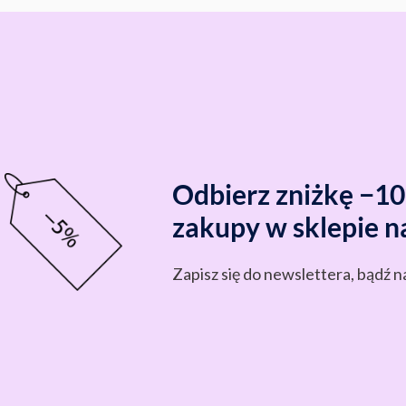
Odbierz zniżkę −1
zakupy w sklepie n
Zapisz się do newslettera, bądź n