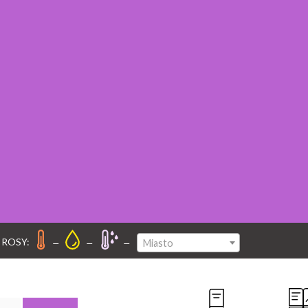
–
–
–
 ROSY:
Miasto