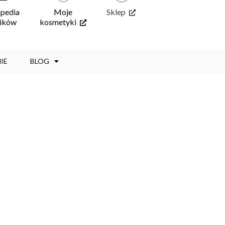
opedia
Moje
Sklep
ników
kosmetyki
IE
BLOG