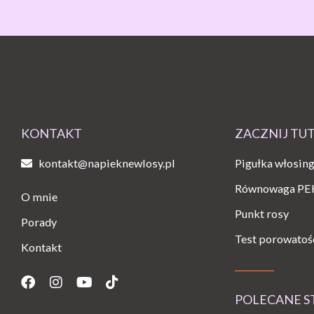
KONTAKT
ZACZNIJ TU
kontakt@napieknewlosy.pl
Pigułka włosin
Równowaga PE
O mnie
Punkt rosy
Porady
Test porowatoś
Kontakt
Facebook
Instagram
Youtube
Tiktok
POLECANE 