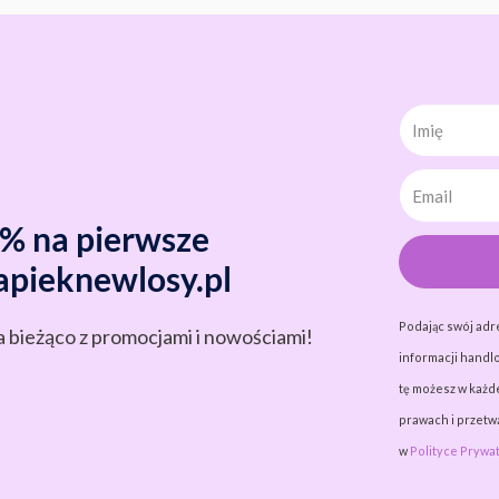
Imię
0% na pierwsze
apieknewlosy.pl
Podając swój adr
a bieżąco z promocjami i nowościami!
informacji handlo
tę możesz w każde
prawach i przet
w
Polityce Prywat