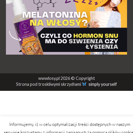
wwwlosy.pl 2026 © Copyright
Strona pod troskliwymi skrzydłami
simply yourself
Informujemy, iż w celu optymalizacji treści dostępnych w naszym
serwisie korzystamy z informacji zapisanych za pomocą plików cooki