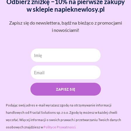
Odbierz zniżkę −10% na pierwsze zakupy
w sklepie napieknewlosy.pl
Zapisz się do newslettera, bądź na bieżąco z promocjami
i nowościami!
Imię
ZAPISZ SIĘ
Podając swój adres e-mail wyrażasz zgodę na otrzymywanie informacji
handlowych od Fractal Solutions sp. z o.o. Zgodę tę możesz w każdej chwili
wycofać. Więcej informacji o swoich prawach i przetwarzaniu Twoich danych
osobowych znajdziesz w
Polityce Prywatności.