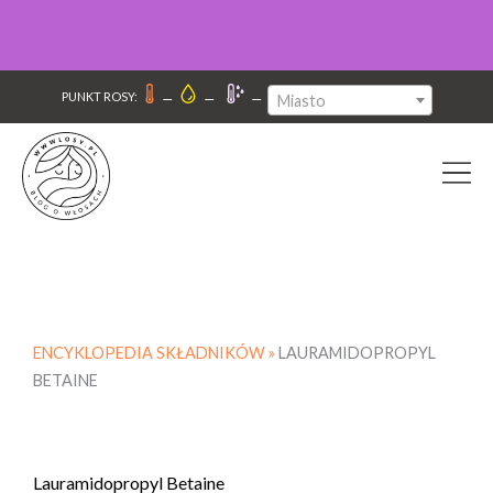
–
–
–
PUNKT ROSY:
Miasto
ENCYKLOPEDIA SKŁADNIKÓW »
LAURAMIDOPROPYL
BETAINE
Lauramidopropyl Betaine