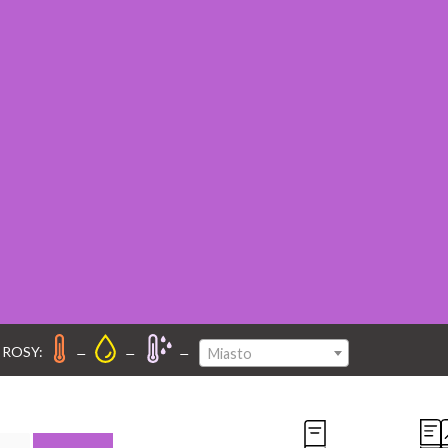
–
–
–
 ROSY:
Miasto