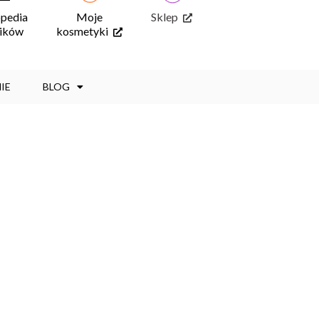
opedia
Moje
Sklep
ników
kosmetyki
IE
BLOG