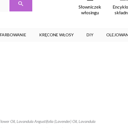
Encykl
Słowniczek
skład
włosingu
, FARBOWANIE
KRĘCONE WŁOSY
DIY
OLEJOWAN
Flower Oil, Lavandula Angustifolia (Lavender) Oil, Lavandula