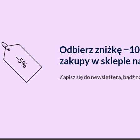
Odbierz zniżkę −1
zakupy w sklepie n
Zapisz się do newslettera, bądź n