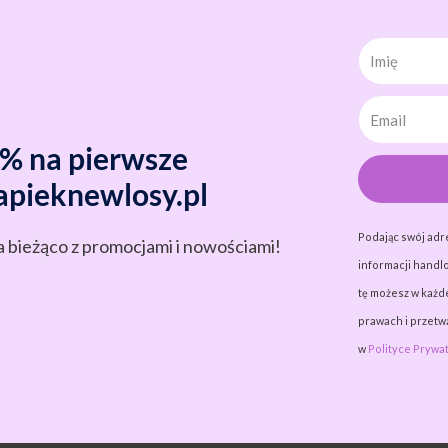
Imię
0% na pierwsze
apieknewlosy.pl
Podając swój adr
a bieżąco z promocjami i nowościami!
informacji handlo
tę możesz w każde
prawach i przet
w
Polityce Prywat