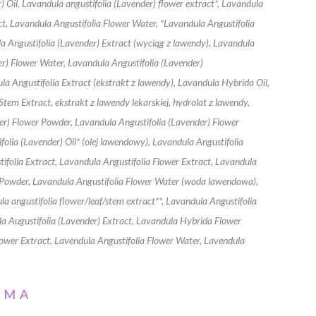
) Oil, Lavandula angustifolia (Lavender) flower extract*, Lavandula
ct, Lavandula Angustifolia Flower Water, *Lavandula Angustifolia
la Angustifolia (Lavender) Extract (wyciąg z lawendy), Lavandula
er) Flower Water, Lavandula Angustifolia (Lavender)
la Angustifolia Extract (ekstrakt z lawendy), Lavandula Hybrida Oil,
Stem Extract, ekstrakt z lawendy lekarskiej, hydrolat z lawendy,
nder) Flower Powder, Lavandula Angustifolia (Lavender) Flower
folia (Lavender) Oil* (olej lawendowy), Lavandula Angustifolia
ifolia Extract, Lavandula Angustifolia Flower Extract, Lavandula
er Powder, Lavandula Angustifolia Flower Water (woda lawendowa),
 angustifolia flower/leaf/stem extract**, Lavandula Angustifolia
ula Augustifolia (Lavender) Extract, Lavandula Hybrida Flower
lower Extract, Lavendula Angustifolia Flower Water, Lavendula
AMA