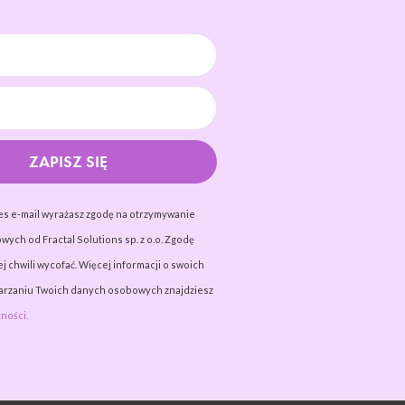
ZAPISZ SIĘ
es e-mail wyrażasz zgodę na otrzymywanie
wych od Fractal Solutions sp. z o.o. Zgodę
j chwili wycofać. Więcej informacji o swoich
warzaniu Twoich danych osobowych znajdziesz
ności.