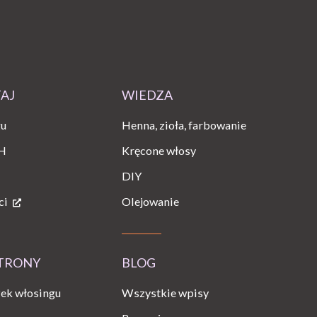
TAJ
WIEDZA
gu
Henna, zioła, farbowanie
H
Kręcone włosy
DIY
ci
Olejowanie
STRONY
BLOG
Wszystkie wpisy
ek włosingu