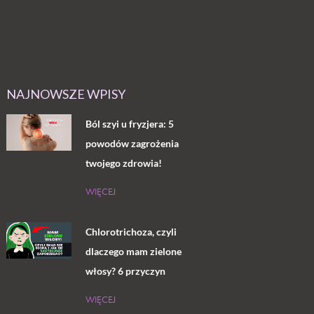
NAJNOWSZE WPISY
Ból szyi u fryzjera: 5
powodów zagrożenia
twojego zdrowia!
WIĘCEJ
Chlorotrichoza, czyli
dlaczego mam zielone
włosy? 6 przyczyn
WIĘCEJ