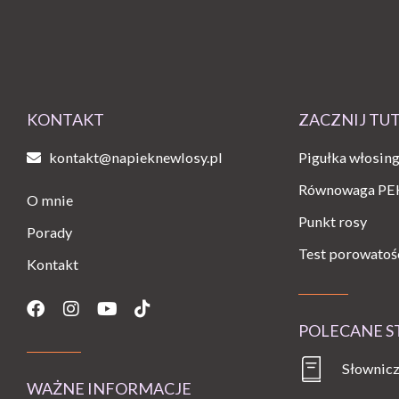
KONTAKT
ZACZNIJ TU
kontakt@napieknewlosy.pl
Pigułka włosin
Równowaga PE
O mnie
Punkt rosy
Porady
Test porowatoś
Kontakt
Facebook
Instagram
Youtube
Tiktok
POLECANE 
Słownicz
WAŻNE INFORMACJE