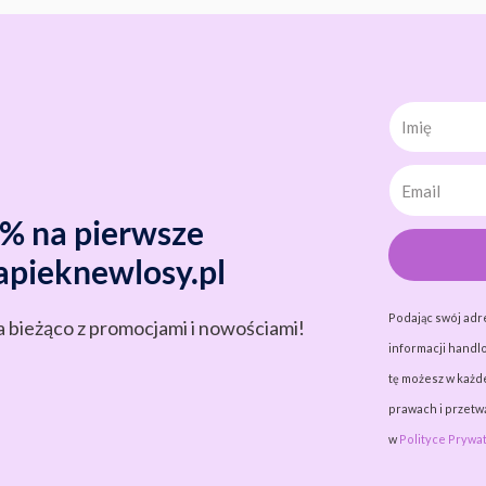
Imię
0% na pierwsze
apieknewlosy.pl
Podając swój adr
a bieżąco z promocjami i nowościami!
informacji handlo
tę możesz w każde
prawach i przet
w
Polityce Prywat