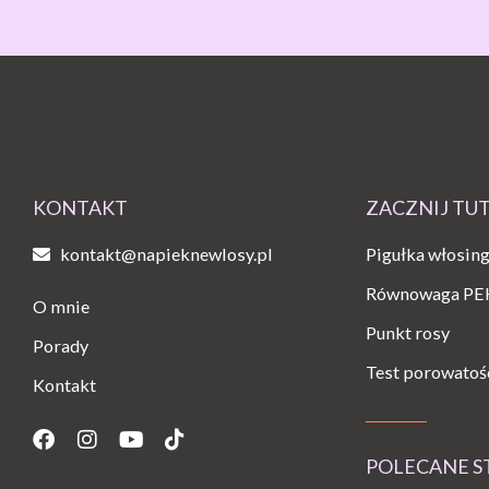
KONTAKT
ZACZNIJ TU
kontakt@napieknewlosy.pl
Pigułka włosin
Równowaga PE
O mnie
Punkt rosy
Porady
Test porowatoś
Kontakt
Facebook
Instagram
Youtube
Tiktok
POLECANE 