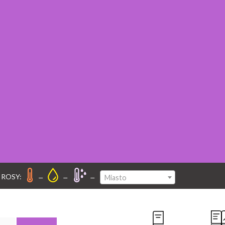
–
–
–
 ROSY:
Miasto