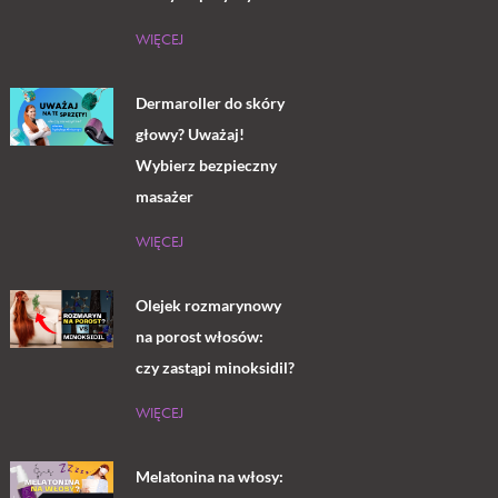
WIĘCEJ
Dermaroller do skóry
głowy? Uważaj!
Wybierz bezpieczny
masażer
WIĘCEJ
Olejek rozmarynowy
na porost włosów:
czy zastąpi minoksidil?
WIĘCEJ
Melatonina na włosy: