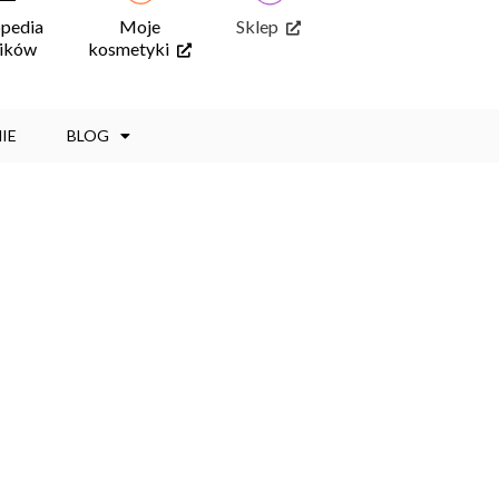
opedia
Moje
Sklep
ników
kosmetyki
IE
BLOG