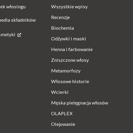
Wszystkie wpisy
ek włosingu
Recenzje
pedia składników
Biochemia
smetyki
Odżywki i maski
Henna i farbowanie
Zniszczone włosy
Metamorfozy
Włosowe historie
Wcierki
Męska pielęgnacja włosów
OLAPLEX
Olejowanie