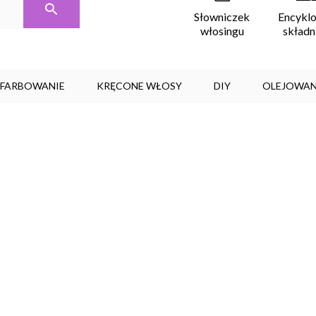
Encykl
Słowniczek
skład
włosingu
, FARBOWANIE
KRĘCONE WŁOSY
DIY
OLEJOWAN