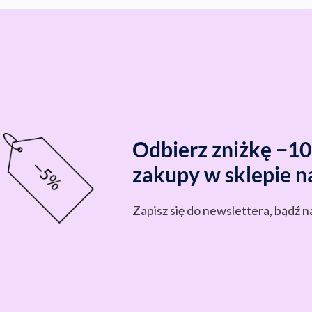
Odbierz zniżkę −1
zakupy w sklepie n
Zapisz się do newslettera, bądź n