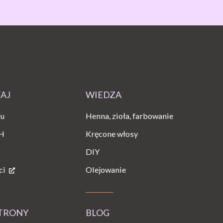
TAJ
WIEDZA
gu
Henna, zioła, farbowanie
H
Kręcone włosy
DIY
ci
Olejowanie
STRONY
BLOG