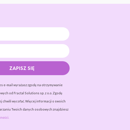
ZAPISZ SIĘ
es e-mail wyrażasz zgodę na otrzymywanie
wych od Fractal Solutions sp. z o.o. Zgodę
j chwili wycofać. Więcej informacji o swoich
warzaniu Twoich danych osobowych znajdziesz
ności.