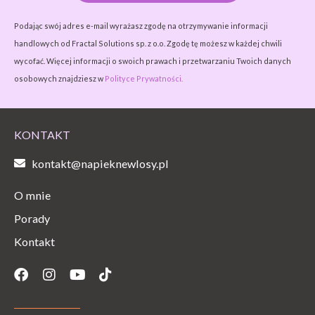
Podając swój adres e-mail wyrażasz zgodę na otrzymywanie informacji
handlowych od Fractal Solutions sp. z o.o. Zgodę tę możesz w każdej chwili
wycofać. Więcej informacji o swoich prawach i przetwarzaniu Twoich danych
osobowych znajdziesz w
Polityce Prywatności.
KONTAKT
kontakt@napieknewlosy.pl
O mnie
Porady
Kontakt
Facebook
Instagram
Youtube
Tiktok