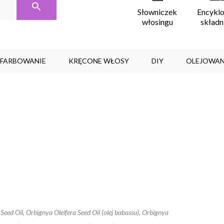
Encykl
Słowniczek
skład
włosingu
, FARBOWANIE
KRĘCONE WŁOSY
DIY
OLEJOWAN
 Oil, Orbignya Oleifera Seed Oil (olej babassu), Orbignya