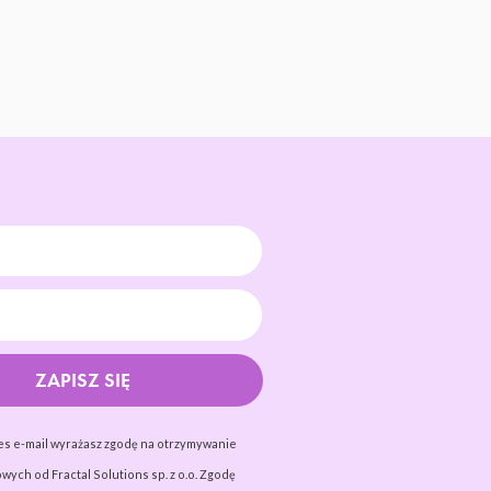
ZAPISZ SIĘ
es e-mail wyrażasz zgodę na otrzymywanie
wych od Fractal Solutions sp. z o.o. Zgodę