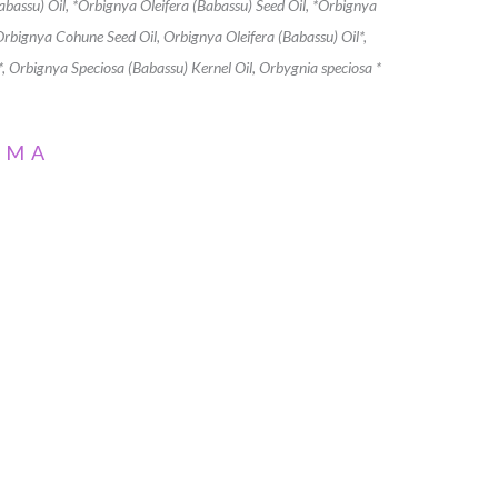
abassu) Oil, *Orbignya Oleifera (Babassu) Seed Oil, *Orbignya
 Orbignya Cohune Seed Oil, Orbignya Oleifera (Babassu) Oil*,
*, Orbignya Speciosa (Babassu) Kernel Oil, Orbygnia speciosa *
AMA