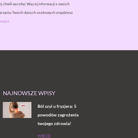
j chwili wycofać. Więcej informacji o swoich
warzaniu Twoich danych osobowych znajdziesz
ności.
NAJNOWSZE WPISY
Ból szyi u fryzjera: 5
powodów zagrożenia
twojego zdrowia!
WIĘCEJ