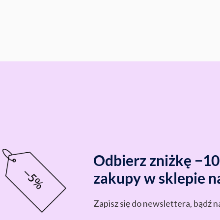
Odbierz zniżkę −1
zakupy w sklepie n
Zapisz się do newslettera, bądź n