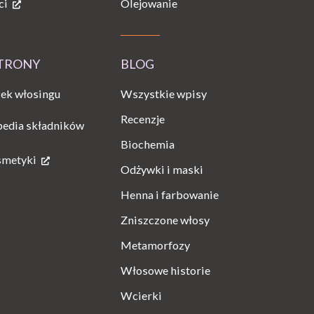
ci
Olejowanie
STRONY
BLOG
Wszystkie wpisy
ek włosingu
Recenzje
pedia składników
Biochemia
smetyki
Odżywki i maski
Henna i farbowanie
Zniszczone włosy
Metamorfozy
Włosowe historie
Wcierki