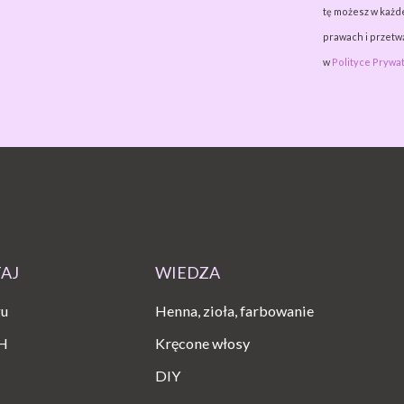
tę możesz w każde
prawach i przet
w
Polityce Prywat
TAJ
WIEDZA
gu
Henna, zioła, farbowanie
H
Kręcone włosy
DIY