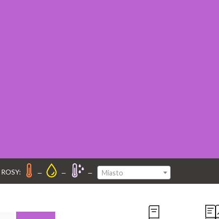
–
–
–
 ROSY:
Miasto