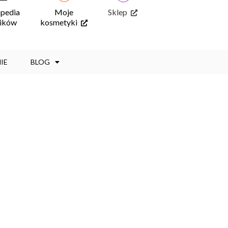
opedia
Moje
Sklep
ników
kosmetyki
IE
BLOG