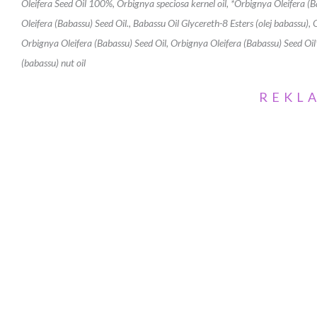
Oleifera Seed Oil 100%, Orbignya speciosa kernel oil, *Orbignya Oleifera (B
Oleifera (Babassu) Seed Oil., Babassu Oil Glycereth-8 Esters (olej babassu),
Orbignya Oleifera (Babassu) Seed Oil, Orbignya Oleifera (Babassu) Seed Oil
(babassu) nut oil
REKL