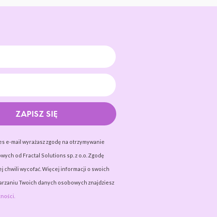
ZAPISZ SIĘ
es e-mail wyrażasz zgodę na otrzymywanie
wych od Fractal Solutions sp. z o.o. Zgodę
j chwili wycofać. Więcej informacji o swoich
warzaniu Twoich danych osobowych znajdziesz
ności.