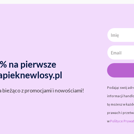
Imię
0% na pierwsze
apieknewlosy.pl
Podając swój adr
a bieżąco z promocjami i nowościami!
informacji handlo
tę możesz w każde
prawach i przet
w
Polityce Prywat