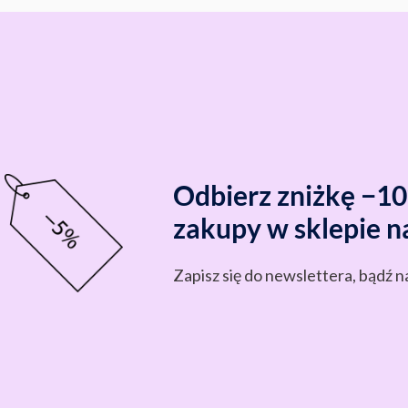
Odbierz zniżkę −1
zakupy w sklepie n
Zapisz się do newslettera, bądź n