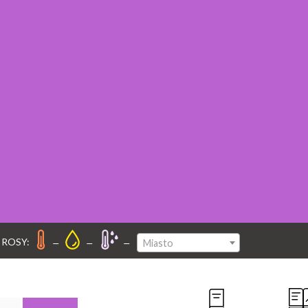
–
–
–
 ROSY:
Miasto