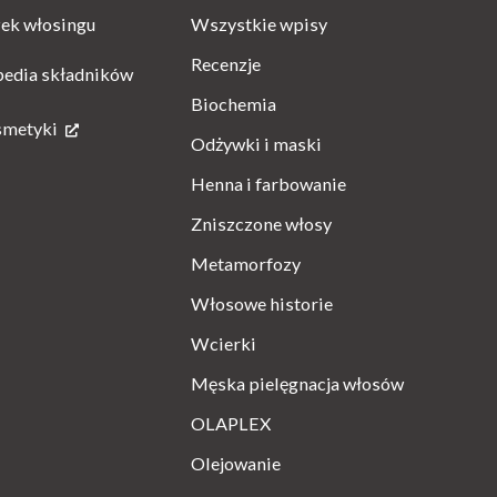
Wszystkie wpisy
ek włosingu
Recenzje
pedia składników
Biochemia
smetyki
Odżywki i maski
Henna i farbowanie
Zniszczone włosy
Metamorfozy
Włosowe historie
Wcierki
Męska pielęgnacja włosów
OLAPLEX
Olejowanie