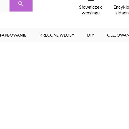
Encykl
Słowniczek
skład
włosingu
, FARBOWANIE
KRĘCONE WŁOSY
DIY
OLEJOWAN