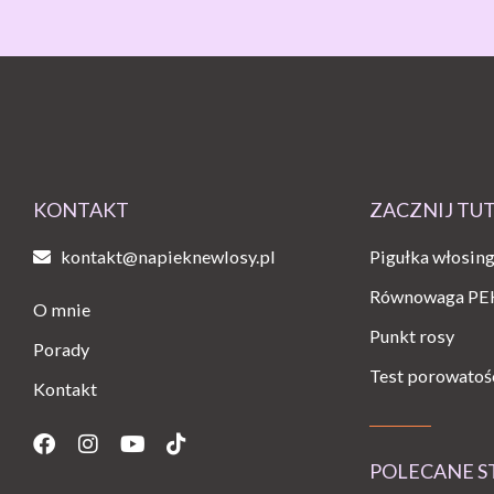
KONTAKT
ZACZNIJ TU
kontakt@napieknewlosy.pl
Pigułka włosin
Równowaga PE
O mnie
Punkt rosy
Porady
Test porowatoś
Kontakt
Facebook
Instagram
Youtube
Tiktok
POLECANE 