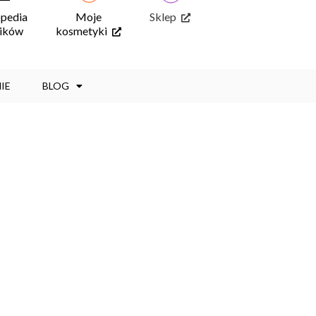
opedia
Moje
Sklep
ników
kosmetyki
IE
BLOG