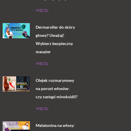
WIĘCEJ
Dermaroller do skóry
głowy? Uważaj!
Wybierz bezpieczny
masażer
WIĘCEJ
Olejek rozmarynowy
na porost włosów:
czy zastąpi minoksidil?
WIĘCEJ
Melatonina na włosy: