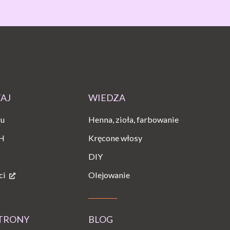
TAJ
WIEDZA
gu
Henna, zioła, farbowanie
H
Kręcone włosy
DIY
ci
Olejowanie
STRONY
BLOG