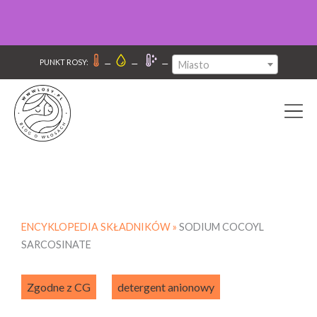
–
–
–
PUNKT ROSY:
Miasto
ENCYKLOPEDIA SKŁADNIKÓW »
SODIUM COCOYL
SARCOSINATE
Zgodne z CG
detergent anionowy