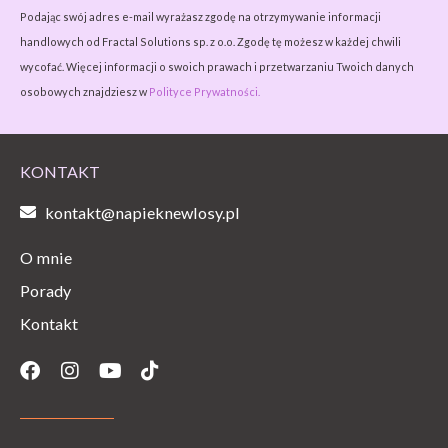
Podając swój adres e-mail wyrażasz zgodę na otrzymywanie informacji
handlowych od Fractal Solutions sp. z o.o. Zgodę tę możesz w każdej chwili
wycofać. Więcej informacji o swoich prawach i przetwarzaniu Twoich danych
osobowych znajdziesz w
Polityce Prywatności.
KONTAKT
kontakt@napieknewlosy.pl
O mnie
Porady
Kontakt
Facebook
Instagram
Youtube
Tiktok