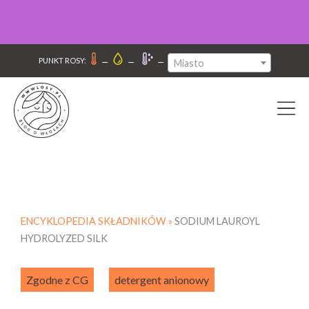
–
–
–
PUNKT ROSY:
Miasto
ENCYKLOPEDIA SKŁADNIKÓW »
SODIUM LAUROYL
HYDROLYZED SILK
Zgodne z CG
detergent anionowy