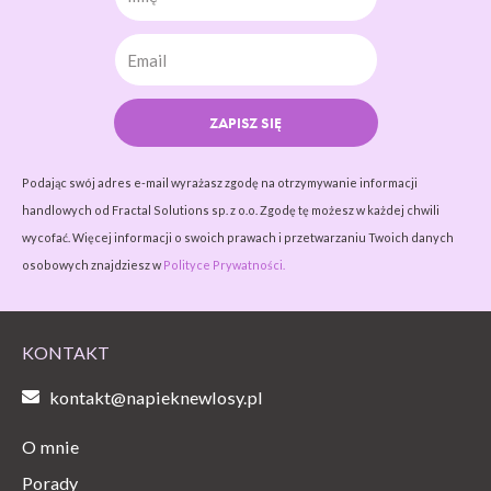
ZAPISZ SIĘ
Podając swój adres e-mail wyrażasz zgodę na otrzymywanie informacji
handlowych od Fractal Solutions sp. z o.o. Zgodę tę możesz w każdej chwili
wycofać. Więcej informacji o swoich prawach i przetwarzaniu Twoich danych
osobowych znajdziesz w
Polityce Prywatności.
KONTAKT
kontakt@napieknewlosy.pl
O mnie
Porady