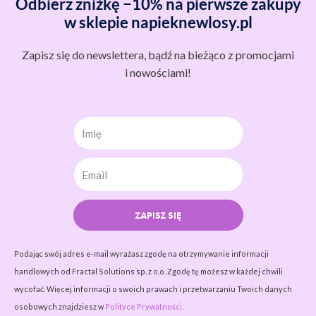
Odbierz zniżkę −10% na pierwsze zakupy
w sklepie napieknewlosy.pl
Zapisz się do newslettera, bądź na bieżąco z promocjami
i nowościami!
Imię
ZAPISZ SIĘ
Podając swój adres e-mail wyrażasz zgodę na otrzymywanie informacji
handlowych od Fractal Solutions sp. z o.o. Zgodę tę możesz w każdej chwili
wycofać. Więcej informacji o swoich prawach i przetwarzaniu Twoich danych
osobowych znajdziesz w
Polityce Prywatności.