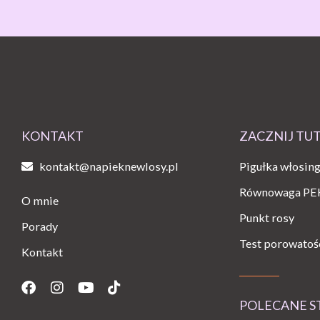
KONTAKT
ZACZNIJ TU
kontakt@napieknewlosy.pl
Pigułka włosin
Równowaga PE
O mnie
Punkt rosy
Porady
Test porowatoś
Kontakt
Facebook
Instagram
Youtube
Tiktok
POLECANE 