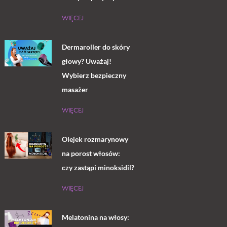
WIĘCEJ
Dermaroller do skóry
głowy? Uważaj!
Wybierz bezpieczny
masażer
WIĘCEJ
Olejek rozmarynowy
na porost włosów:
czy zastąpi minoksidil?
WIĘCEJ
Melatonina na włosy: