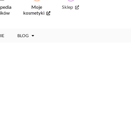
opedia
Moje
Sklep
ników
kosmetyki
IE
BLOG