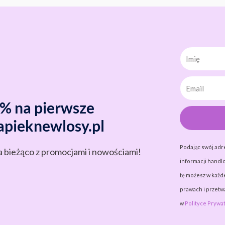
Imię
0% na pierwsze
apieknewlosy.pl
Podając swój adr
a bieżąco z promocjami i nowościami!
informacji handlo
tę możesz w każde
prawach i przet
w
Polityce Prywat