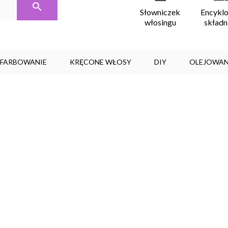
Encykl
Słowniczek
skład
włosingu
, FARBOWANIE
KRĘCONE WŁOSY
DIY
OLEJOWAN