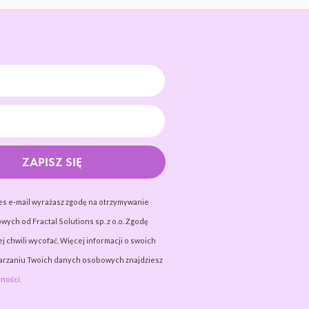
ZAPISZ SIĘ
es e-mail wyrażasz zgodę na otrzymywanie
wych od Fractal Solutions sp. z o.o. Zgodę
j chwili wycofać. Więcej informacji o swoich
warzaniu Twoich danych osobowych znajdziesz
ności.