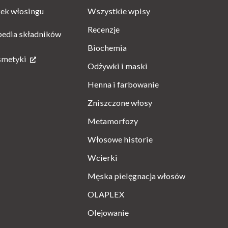
Wszystkie wpisy
ek włosingu
Recenzje
pedia składników
Biochemia
smetyki
Odżywki i maski
Henna i farbowanie
Zniszczone włosy
Metamorfozy
Włosowe historie
Wcierki
Męska pielęgnacja włosów
OLAPLEX
Olejowanie