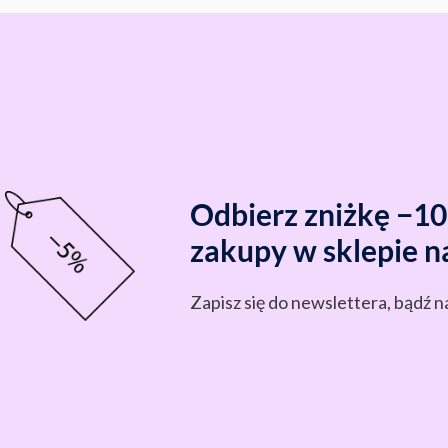
Odbierz zniżkę −1
zakupy w sklepie n
Zapisz się do newslettera, bądź n