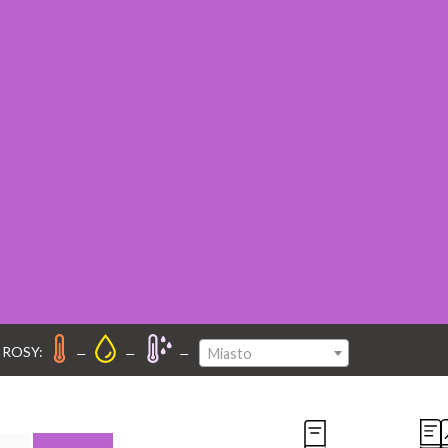
–
–
–
 ROSY:
Miasto