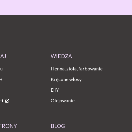
TAJ
WIEDZA
gu
Henna, zioła, farbowanie
H
Kręcone włosy
DIY
ci
Olejowanie
STRONY
BLOG