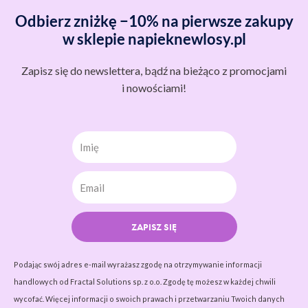
Odbierz zniżkę −10% na pierwsze zakupy
w sklepie napieknewlosy.pl
Zapisz się do newslettera, bądź na bieżąco z promocjami
i nowościami!
Imię
ZAPISZ SIĘ
Podając swój adres e-mail wyrażasz zgodę na otrzymywanie informacji
handlowych od Fractal Solutions sp. z o.o. Zgodę tę możesz w każdej chwili
wycofać. Więcej informacji o swoich prawach i przetwarzaniu Twoich danych