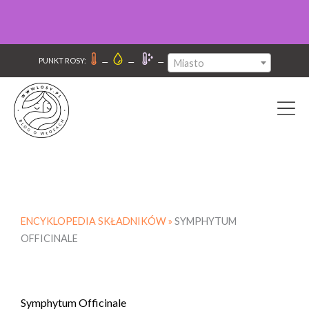
–
–
–
PUNKT ROSY:
Miasto
ENCYKLOPEDIA SKŁADNIKÓW »
SYMPHYTUM
OFFICINALE
Symphytum Officinale