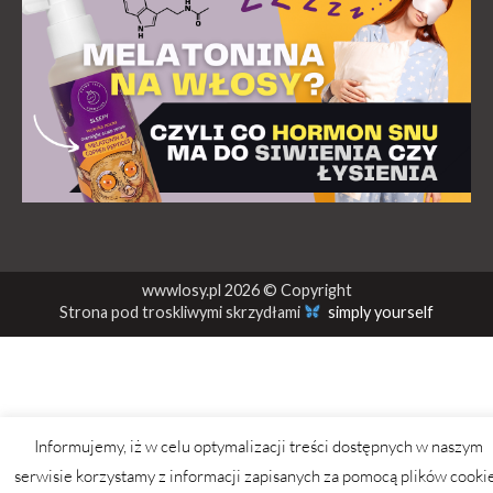
wwwlosy.pl 2026 © Copyright
Strona pod troskliwymi skrzydłami
simply yourself
Informujemy, iż w celu optymalizacji treści dostępnych w naszym
serwisie korzystamy z informacji zapisanych za pomocą plików cooki