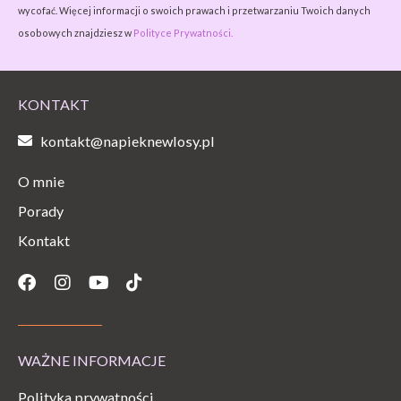
wycofać. Więcej informacji o swoich prawach i przetwarzaniu Twoich danych
osobowych znajdziesz w
Polityce Prywatności.
KONTAKT
kontakt@napieknewlosy.pl
O mnie
Porady
Kontakt
Facebook
Instagram
Youtube
Tiktok
WAŻNE INFORMACJE
Polityka prywatności