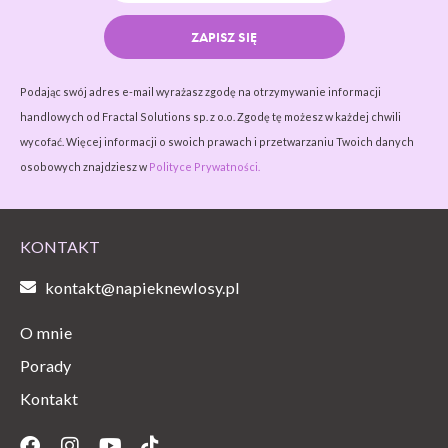
ZAPISZ SIĘ
Podając swój adres e-mail wyrażasz zgodę na otrzymywanie informacji
handlowych od Fractal Solutions sp. z o.o. Zgodę tę możesz w każdej chwili
wycofać. Więcej informacji o swoich prawach i przetwarzaniu Twoich danych
osobowych znajdziesz w
Polityce Prywatności.
KONTAKT
kontakt@napieknewlosy.pl
O mnie
Porady
Kontakt
Facebook
Instagram
Youtube
Tiktok