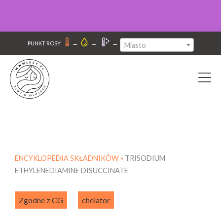
–
–
–
PUNKT ROSY:
Miasto
ENCYKLOPEDIA SKŁADNIKÓW »
TRISODIUM
ETHYLENEDIAMINE DISUCCINATE
Zgodne z CG
chelator