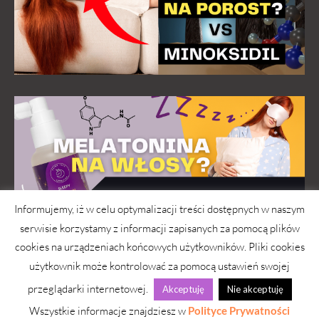
Informujemy, iż w celu optymalizacji treści dostępnych w naszym
serwisie korzystamy z informacji zapisanych za pomocą plików
cookies na urządzeniach końcowych użytkowników. Pliki cookies
użytkownik może kontrolować za pomocą ustawień swojej
przeglądarki internetowej.
Akceptuję
Nie akceptuję
wwwlosy.pl 2026 © Copyright
Wszystkie informacje znajdziesz w
Polityce Prywatności
Strona pod troskliwymi skrzydłami
simply yourself