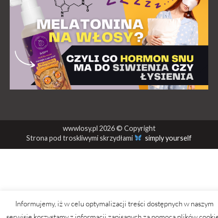
wwwlosy.pl 2026 © Copyright
Strona pod troskliwymi skrzydłami
simply yourself
Informujemy, iż w celu optymalizacji treści dostępnych w naszym
serwisie korzystamy z informacji zapisanych za pomocą plików cooki