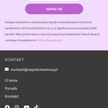
ZAPISZ SIĘ
Podając swój adres e-mail wyrażasz zgodę na otrzymywanie informacji
handlowych od Fractal Solutions sp. z o.o. Zgodę tę możesz w każdej chwili
wycofać. Więcej informacji o swoich prawach i przetwarzaniu Twoich danych
osobowych znajdziesz w
Polityce Prywatności.
KONTAKT
kontakt@napieknewlosy.pl
O mnie
Porady
Kontakt
Facebook
Instagram
Youtube
Tiktok