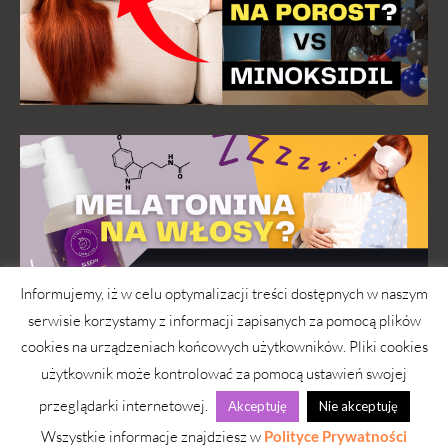
Informujemy, iż w celu optymalizacji treści dostępnych w naszym
serwisie korzystamy z informacji zapisanych za pomocą plików
cookies na urządzeniach końcowych użytkowników. Pliki cookies
użytkownik może kontrolować za pomocą ustawień swojej
przeglądarki internetowej.
Akceptuję
Nie akceptuję
wwwlosy.pl 2026 © Copyright
Wszystkie informacje znajdziesz w
Polityce Prywatności
Strona pod troskliwymi skrzydłami
simply yourself