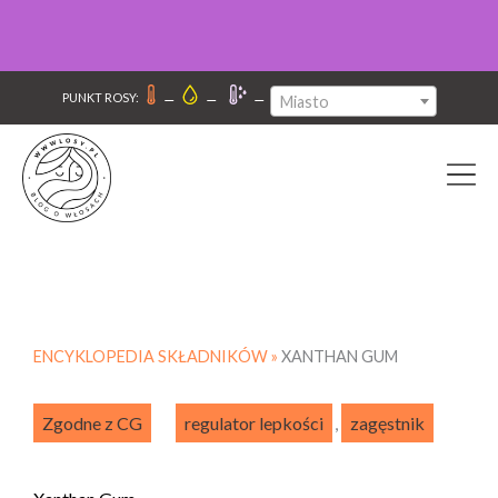
–
–
–
PUNKT ROSY:
Miasto
ENCYKLOPEDIA SKŁADNIKÓW »
XANTHAN GUM
Zgodne z CG
regulator lepkości
,
zagęstnik