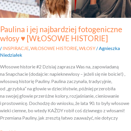
Paulina i jej najbardziej fotogeniczne
włosy ♥ [WŁOSOWE HISTORIE]
/
INSPIRACJE
,
WŁOSOWE HISTORIE
,
WŁOSY
/
Agnieszka
Niedziałek
Włosowe historie #2 Dzisiaj zaprasza Was na, zapowiadaną
na Snapchacie (dodajcie: napieknewlosy – jeżeli się nie boicie!) ,
włosową historię Pauliny. Paulina zaczynała, tradycyjnie,
od „grzybka” na głowie w dzieciństwie, później przerobiła
na swojej głowie przeróżne kolory, rozjaśnianie, cieniowanie
i prostownicę. Dochodzę do wniosku, że lata 90. to były włosowe
wieki ciemne, bo wtedy KAŻDY robił coś dziwnego z włosami!
Przemiana Pauliny, jak zresztą łatwo zauważyć, nie dotyczy