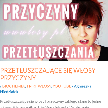
PRZETŁUSZCZAJĄCE
SIĘ
WŁOSY
–
PRZYCZYNY
PRZETŁUSZCZAJĄCE SIĘ WŁOSY –
PRZYCZYNY
/
BIOCHEMIA
,
TRIKI
,
WŁOSY
,
YOUTUBE
/
Agnieszka
Niedziałek
Przetłuszczające się włosy i przyczyny takiego stanu to jedne
z kwestii, które najbardziej Was ciekawią. Wcale mnie