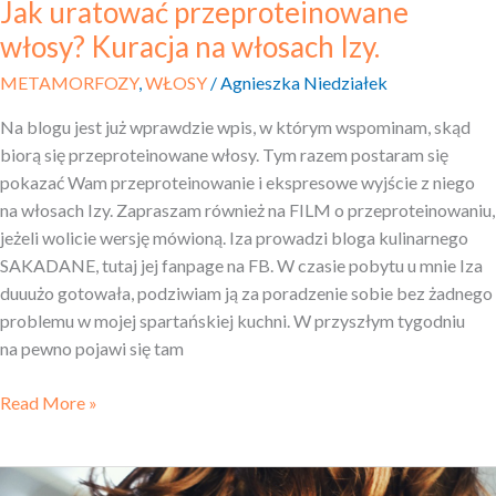
Jak uratować przeproteinowane
włosy? Kuracja na włosach Izy.
METAMORFOZY
,
WŁOSY
/
Agnieszka Niedziałek
Na blogu jest już wprawdzie wpis, w którym wspominam, skąd
biorą się przeproteinowane włosy. Tym razem postaram się
pokazać Wam przeproteinowanie i ekspresowe wyjście z niego
na włosach Izy. Zapraszam również na FILM o przeproteinowaniu,
jeżeli wolicie wersję mówioną. Iza prowadzi bloga kulinarnego
SAKADANE, tutaj jej fanpage na FB. W czasie pobytu u mnie Iza
duuużo gotowała, podziwiam ją za poradzenie sobie bez żadnego
problemu w mojej spartańskiej kuchni. W przyszłym tygodniu
na pewno pojawi się tam
Read More »
Włosy