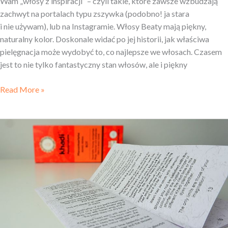
Wam „włosy z inspiracji” – czyli takie, które zawsze wzbudzają
zachwyt na portalach typu zszywka (podobno! ja stara
i nie używam), lub na Instagramie. Włosy Beaty mają piękny,
naturalny kolor. Doskonale widać po jej historii, jak właściwa
pielęgnacja może wydobyć to, co najlepsze we włosach. Czasem
jest to nie tylko fantastyczny stan włosów, ale i piękny
Read More »
HENNA
KHADI,
instrukcja
producenta