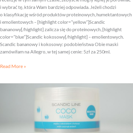
i wybrać tę, która Wam bardziej odpowiada. Jeżeli chodzi
o klasyfikację wśród produktów proteinowych, humektantowych
i emolientowych – [highlight color=”yellow”]Scandic
bananowy[/highlight] zalicza się do proteinowych, [highlight
color=”blue”]Scandic kokosowy[/highlight] – emolientowych.
Scandic bananowy i kokosowy: podobieństwa Obie maski
zamówiłam na Allegro, w tej samej cenie: 5zł za 250ml.
Read More »
Scandic
KOKOSOWY
–
recenzja