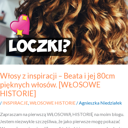
z inspiracji
–
Beata
i jej
80cm
pięknych
włosów.
[WŁOSOWE
HISTORIE]
Włosy z inspiracji – Beata i jej 80cm
pięknych włosów. [WŁOSOWE
HISTORIE]
/
INSPIRACJE
,
WŁOSOWE HISTORIE
/
Agnieszka Niedziałek
Zapraszam na pierwszą WŁOSOWĄ HISTORIĘ na moim blogu.
Jestem niezwykle szczęśliwa, że jako pierwsze mogę pokazać