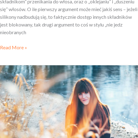
składnikom” przenikania do włosa, oraz o „oklejaniu” i „duszeniu
się” włosów. O ile pierwszy argument może mieć jakiś sens – jeżeli
silikony nadbudują się, to faktycznie dostęp innych składników
jest blokowany, tak drugi argument to coś w stylu „nie jedz
nieobranych
Read More »
Henna
na rozjaśniane
włosy?
#5włosowychpytań