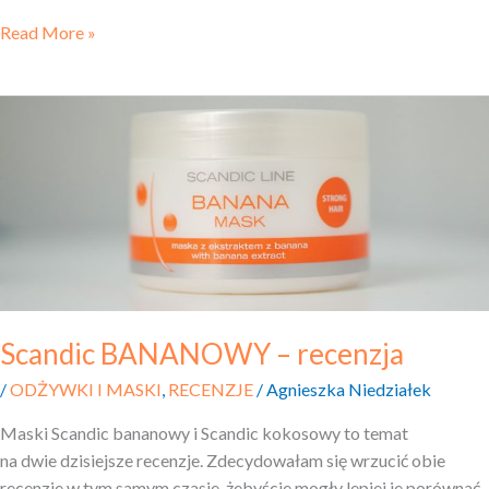
Read More »
Scandic
BANANOWY
–
recenzja
Scandic BANANOWY – recenzja
/
ODŻYWKI I MASKI
,
RECENZJE
/
Agnieszka Niedziałek
Maski Scandic bananowy i Scandic kokosowy to temat
na dwie dzisiejsze recenzje. Zdecydowałam się wrzucić obie
recenzje w tym samym czasie, żebyście mogły lepiej je porównać