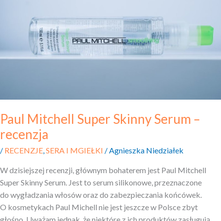
Super
Skinny
Serum
–
recenzja
Paul Mitchell Super Skinny Serum –
recenzja
/
RECENZJE
,
SERA I MGIEŁKI
/
Agnieszka Niedziałek
W dzisiejszej recenzji, głównym bohaterem jest Paul Mitchell
Super Skinny Serum. Jest to serum silikonowe, przeznaczone
do wygładzania włosów oraz do zabezpieczania końcówek.
O kosmetykach Paul Michell nie jest jeszcze w Polsce zbyt
głośno. Uważam jednak, że niektóre z ich produktów zasługują