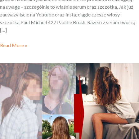
na uwagę – szczególnie to właśnie serum oraz szczotka. Jak już
zauważyliście na Youtube oraz Insta, ciągle czeszę włosy
szczotką Paul Michell 427 Paddle Brush. Razem z serum tworzą
[…]
Read More »
Paulina
i jej
najbardziej
fotogeniczne
włosy
♥
[WŁOSOWE
HISTORIE]