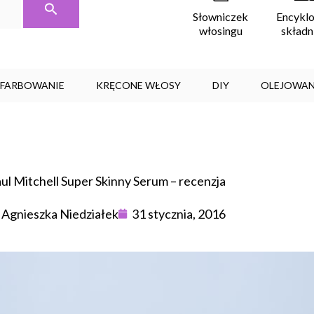
Encykl
Słowniczek
skład
włosingu
, FARBOWANIE
KRĘCONE WŁOSY
DIY
OLEJOWAN
ul Mitchell Super Skinny Serum – recenzja
Agnieszka Niedziałek
31 stycznia, 2016