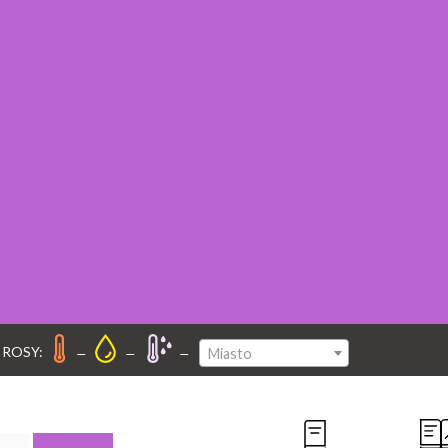
–
–
–
 ROSY:
Miasto