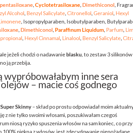
pentasiloxane
,
Cyclotetrasiloxane
,
Dimethiconol
, Fragra
yl Alcohol
,
Benzyl Salicylate
,
Citronellol
,
Geraniol
,
Hexyl
Limonene
, Isopropylparaben, Isobutylparaben, Butylparab
siloxane
,
Dimethiconol
,
Paraffinum Liquidum
,
Parfum
,
Li
propional
,
Hexyl Cinnamal
,
Linalool
,
Benzyl Salicylate
,
Citr
 ale jeżeli chodzi o nadawanie
blasku
, to zestaw 3 silikonów
o ją przebija.
ią wypróbowałabym inne sera
 olejów – macie coś godnego
 Super Skinny
– skład po prostu odpowiadał moim aktual
ję z nie tylko swoimi włosami, poszukiwałam czegoś
serum niosą ryzyko spuszenia włosów na sam koniec, co przy
 100% piękna z włosów, jest zdecydowanie niepożądane.