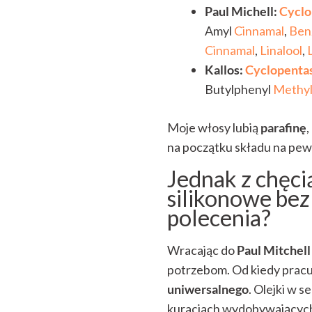
Paul Michell:
Cyclo
Amyl
Cinnamal
,
Benz
Cinnamal
,
Linalool
,
Kallos:
Cyclopenta
Butylphenyl
Methyl
Moje włosy lubią
parafinę
,
na początku składu na pewn
Jednak z chęc
silikonowe bez
polecenia?
Wracając do
Paul Mitchell
potrzebom. Od kiedy pracu
uniwersalnego
. Olejki w 
kuracjach wydobywających