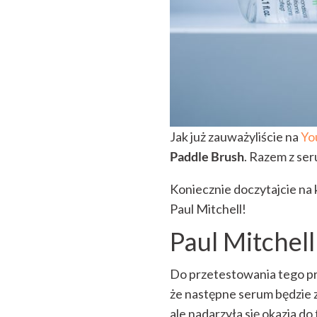
Jak już zauważyliście na
Yo
Paddle Brush
. Razem z se
Koniecznie doczytajcie na
Paul Mitchell!
Paul Mitchel
Do przetestowania tego pr
że następne serum będzie 
ale nadarzyła się okazja d