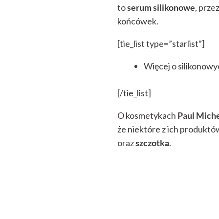
to
serum silikonowe
, prz
końcówek.
[tie_list type=”starlist”]
Więcej o silikonow
[/tie_list]
O kosmetykach
Paul Miche
że niektóre z ich produktó
oraz
szczotka
.