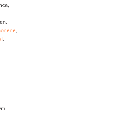
nce,
en.
monene
,
al
.
nym