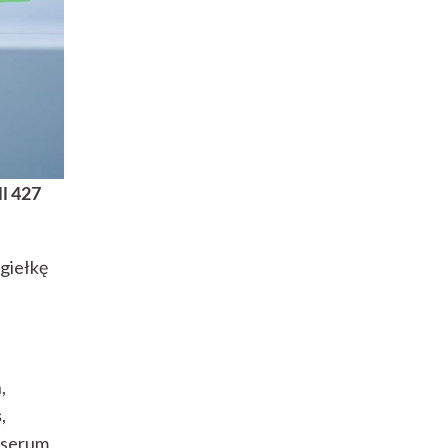
ll 427
giełkę
,
s
,
e serum