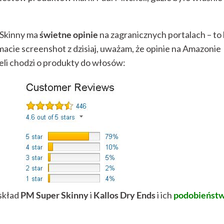
 Skinny ma
świetne opinie
na zagranicznych portalach – to
acie screenshot z dzisiaj, uważam, że opinie na Amazonie
eli chodzi o produkty do włosów:
skład
PM Super Skinny
i
Kallos Dry Ends
i ich
podobieńst