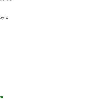
 było
wa