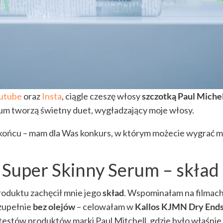
utube
oraz
Insta
, ciągle czeszę włosy
szczotką Paul Miche
rum tworzą świetny duet, wygładzający moje włosy.
 końcu – mam dla Was konkurs, w którym możecie wygrać m
l Super Skinny Serum – skład
oduktu zachęcił mnie jego
skład
. Wspominałam na filmach
zupełnie
bez olejów
– celowałam w
Kallos KJMN Dry End
o testów produktów marki Paul Mitchell, gdzie było właśni