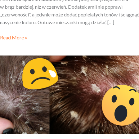
w brąz bardziej, niż w czerwień. Dodatek amli nie poprawi
„czerwoności”, a jedynie może dodać popielatych tonów i ściągnąć
nasycenie koloru. Gotowe mieszanki mogą działać […]
Read More »
Swędzenie
skóry
głowy,
przetłuszczanie
i łupież:
kuracja
Mateusza