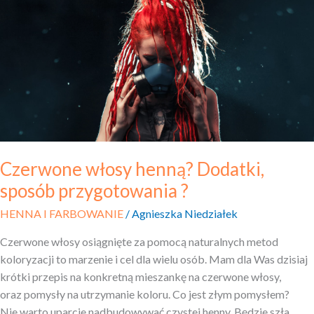
henną?
Dodatki,
sposób
przygotowania
?
Czerwone włosy henną? Dodatki,
sposób przygotowania ?
HENNA I FARBOWANIE
/
Agnieszka Niedziałek
Czerwone włosy osiągnięte za pomocą naturalnych metod
koloryzacji to marzenie i cel dla wielu osób. Mam dla Was dzisiaj
krótki przepis na konkretną mieszankę na czerwone włosy,
oraz pomysły na utrzymanie koloru. Co jest złym pomysłem?
Nie warto uparcie nadbudowywać czystej henny. Będzie szła