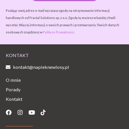
Podając swój adres e-mail wyrażasz zgodę na otrzymywanie informacji
handlowych od Fractal Solutions sp. z o.o. Zgodę tę możesz w każdej chwili
wycofać. Więcej informacji o swoich prawach i przetwarzaniu Twoich danych
osobowych znajdziesz w
Polityce Prywatności.
KONTAKT
kontakt@napieknewlosy.pl
O mnie
Porady
Kontakt
Facebook
Instagram
Youtube
Tiktok