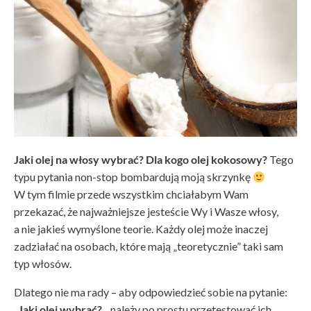
Jaki olej na włosy wybrać? Dla kogo olej kokosowy?
Tego
typu pytania non-stop bombardują moją skrzynkę
W tym filmie przede wszystkim chciałabym Wam
przekazać, że najważniejsze jesteście Wy i Wasze włosy,
a nie jakieś wymyślone teorie. Każdy olej może inaczej
zadziałać na osobach, które mają „teoretycznie” taki sam
typ włosów.
Dlatego nie ma rady – aby odpowiedzieć sobie na pytanie:
„
Jaki olej wybrać?
„, należy po prostu przetestować ich