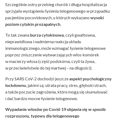
Szczególnie ostry przebieg chorób i długa hospitalizacja
sprzyjała wystąpieniu łysienia telogenowego w przypadku
pacjentów pocovidowych, u których wykazano
wysoki
poziom cytokin prozapalnych
.
To tak zwana
burza cytokinowa
, czyli gwałtowna,
nieprawidłowa i nadmierna reakcja układu
immunologicznego, może wzmagać łysienie telogenowe
poprzez zniszczenie wytwarzających włos komórek
w macierzy włosa (część podskórna, czyli ta żywa,
w przeciwieństwie do tej martwej – na długości).
Przy SARS CoV-2 dochodzi jeszcze
aspekt psychologiczny
lockdownu
, jakimi są: utrata pracy, stres, głęboki strach,
a także poczucie zagrożenia, które mogą się skumulować
i dać bardzo mocne łysienie telogenowe.
Wypadanie włosów po Covid-19 objawia się w sposób
rozproszony, typowy dla telogenowego