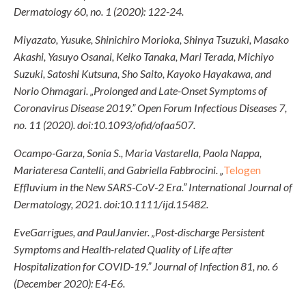
Dermatology 60, no. 1 (2020): 122-24.
Miyazato, Yusuke, Shinichiro Morioka, Shinya Tsuzuki, Masako
Akashi, Yasuyo Osanai, Keiko Tanaka, Mari Terada, Michiyo
Suzuki, Satoshi Kutsuna, Sho Saito, Kayoko Hayakawa, and
Norio Ohmagari. „Prolonged and Late-Onset Symptoms of
Coronavirus Disease 2019.” Open Forum Infectious Diseases 7,
no. 11 (2020). doi:10.1093/ofid/ofaa507.
Ocampo‐Garza, Sonia S., Maria Vastarella, Paola Nappa,
Mariateresa Cantelli, and Gabriella Fabbrocini. „
Telogen
Effluvium in the New SARS‐CoV‐2 Era.” International Journal of
Dermatology, 2021. doi:10.1111/ijd.15482.
EveGarrigues, and PaulJanvier. „Post-discharge Persistent
Symptoms and Health-related Quality of Life after
Hospitalization for COVID-19.” Journal of Infection 81, no. 6
(December 2020): E4-E6.