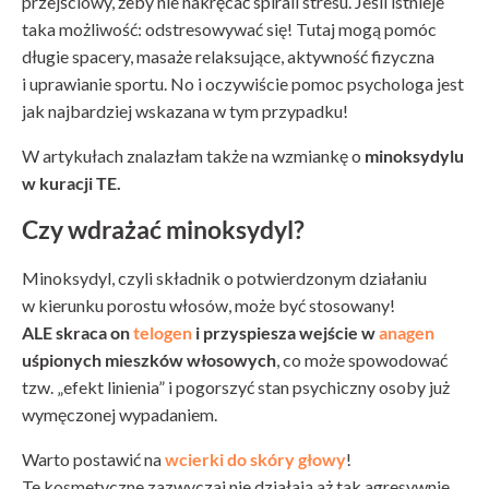
przejściowy, żeby nie nakręcać spirali stresu. Jeśli istnieje
taka możliwość: odstresowywać się! Tutaj mogą pomóc
długie spacery, masaże relaksujące, aktywność fizyczna
i uprawianie sportu. No i oczywiście pomoc psychologa jest
jak najbardziej wskazana w tym przypadku!
W artykułach znalazłam także na wzmiankę o
minoksydylu
w kuracji TE.
Czy wdrażać minoksydyl?
Minoksydyl, czyli składnik o potwierdzonym działaniu
w kierunku porostu włosów, może być stosowany!
ALE skraca on
telogen
i przyspiesza wejście w
anagen
uśpionych mieszków włosowych
, co może spowodować
tzw. „efekt linienia” i pogorszyć stan psychiczny osoby już
wymęczonej wypadaniem.
Warto postawić na
wcierki do skóry głowy
!
Te kosmetyczne zazwyczaj nie działają aż tak agresywnie