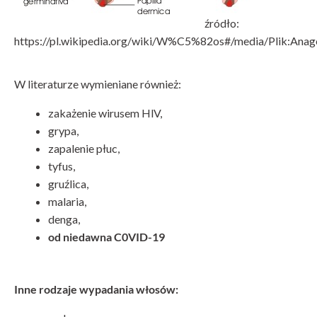
źródło:
https://pl.wikipedia.org/wiki/W%C5%82os#/media/Plik:Anag
W literaturze wymieniane również:
zakażenie wirusem HlV,
grypa,
zapalenie płuc,
tyfus,
gruźlica,
malaria,
denga,
od niedawna C0VID-19
Inne rodzaje wypadania włosów: