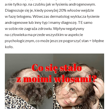
a nie tylko np. na czubku jak w łysieniu androgenowym.
Diagnozuje się je, kiedy powyżej 20% włosów wejdzie
w fazę telogenu. Wówczas dermatolog wyklucza łysienie
androgenowe lub inny typ i mamy diagnozę. TE samo
w sobie nie zagraża zdrowiu. Wpływ negatywny
na człowieka ma przede wszystkim w aspekcie
psychologicznym, co może jeszcze pogorszyć stan = błędne
koło.