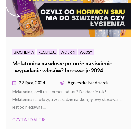
BIOCHEMIA
RECENZJE
WCIERKI
WŁOSY
Melatonina na włosy: pomoże na siwienie
i wypadanie włosów? Innowacje 2024
22 lipca, 2024
Agnieszka Niedziałek
Melatonina, czyli ten hormon od snu? Dokładnie tak!
Melatonina na włosy, a w zasadzie na skórę głowy stosowana
jest od niedawna....
CZYTAJ DALEJ