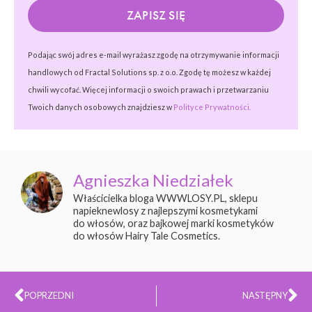
ZAPISZ SIĘ
Podając swój adres e-mail wyrażasz zgodę na otrzymywanie informacji
handlowych od Fractal Solutions sp. z o.o. Zgodę tę możesz w każdej
chwili wycofać. Więcej informacji o swoich prawach i przetwarzaniu
Twoich danych osobowych znajdziesz w
Polityce Prywatności.
Agnieszka Niedziałek
Właścicielka bloga WWWLOSY.PL, sklepu
napieknewlosy z najlepszymi kosmetykami
do włosów, oraz bajkowej marki kosmetyków
do włosów Hairy Tale Cosmetics.
Prev
Na
POPRZEDNI
NASTĘPNY