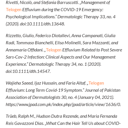
Rivetti, Nicolò, and Stefania Barruscotti. „Management of
Telogen
Effluvium during the COVID‐19 Emergency:
Psychological Implications.” Dermatologic Therapy 33, no. 4
(2020). doi:10.1111/dth.13648.
Rizzetto, Giulio, Federico Diotallevi, Anna Campanati, Giulia
Radi, Tommaso Bianchelli, Elisa Molinelli, Sara Mazzanti, and
Annamaria Offidani. „
Telogen
Effluvium Related to Post Severe
Sars‐Cov‐2 Infection: Clinical Aspects and Our Management
Experience.” Dermatologic Therapy 34, no. 1 (2020).
doi:10.1111/dth.14547.
Wajieha Saeed, Ijaz Hussain, and Faria Altaf. „
Telogen
Effluvium: Long Term Covid-19 Symptom.” Journal of Pakistan
Association of Dermatologists 30, no. 4 (January 04, 2021).
https://www.jpad.com.pk/index.php/jpad/article/view/1636/0.
Trüeb, Ralph M., Hudson Dutra Rezende, and Maria Fernanda
Reis Gavazzoni Dias. „What Can the Hair Tell Us about COVID‐