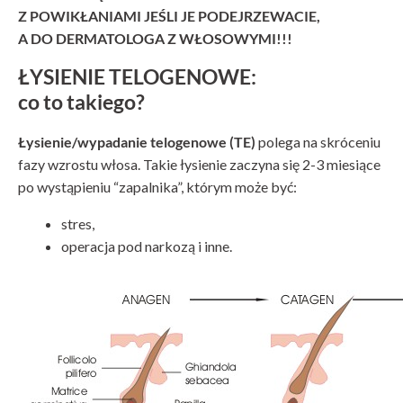
Z POWIKŁANIAMI JEŚLI JE PODEJRZEWACIE,
A DO DERMATOLOGA Z WŁOSOWYMI!!!
ŁYSIENIE TELOGENOWE:
co to takiego?
Łysienie/wypadanie telogenowe (TE)
polega na skróceniu
fazy wzrostu włosa. Takie łysienie zaczyna się 2-3 miesiące
po wystąpieniu “zapalnika”, którym może być:
stres,
operacja pod narkozą i inne.