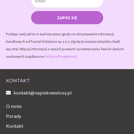
ZAPISZ SIĘ
Podając swój adres e-mail wyrażasz zgodę na otrzymywanie informacji
handlowych od Fractal Solutions sp. z o.o. Zgodę tę możesz w każdej chwili
wycofać. Więcej informacji o swoich prawach i przetwarzaniu Twoich danych
osobowych znajdziesz w
Polityce Prywatności.
KONTAKT
kontakt@napieknewlosy.pl
O mnie
Porady
Kontakt