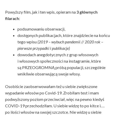
Powyższy film, jak i ten wpis, opieram na
3 głównych
filarach
:
podsumowaniu obserwacji,
dostępnych publikacjach, które znajdziecie na końcu
tego wpisu
(2019 – wybuch pandemii // 2020 rok –
pierwsze przypadki i publikacje)
dowodach anegdotycznych z grup włosowych
i włosowych społeczności na instagramie, które
są PRZEOGROMNĄ próbą populacji, szczególnie
wnikliwie obserwującą swoje włosy.
Osobiście zaobserwowałam też u siebie zwiększone
wypadanie włosów po Covid-19. Zrobiłam test i mam
podwyższony poziom przeciwciał, więc na pewno kiedyś
COVID-19 przechodziłam. U siebie widzę to po kitce i….
po ilości włosów na swojej szczotce. Nie widzę u siebie