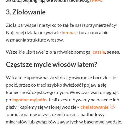
ze sobą współgrają w kwestii równowagi
PEH
.
3. Ziołowanie
Zioła barwiące i nie tylko to także nasi sprzymierzeńcy!
Najlepiej działa oczywiście
henna
, która naturalnie
wzmacnia strukturę włosów.
Wszelkie „żółtawe” zioła również pomogą:
cassia
, senes.
Częstsze mycie włosów latem?
W trakcie upałów nasza skóra głowy może bardziej się
pocić, przez co traci szybko świeżość i pojawia się
konieczność częstszego mycia. Wówczas warto sięgnąć
po
łagodne myjadło
. Jeśli często bywamy na basenie lub
plaży i kąpiemy się w słonej wodzie –
chelatowanie
pomoże nam w oczyszczeniu pasm z nadbudowy
minerałów lub związków zawartych w basenowej wodzie.