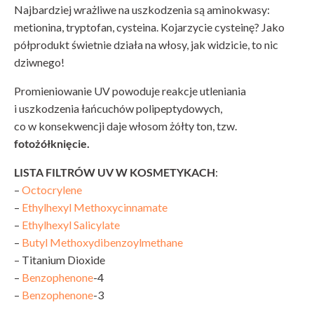
Najbardziej wrażliwe na uszkodzenia są aminokwasy:
metionina, tryptofan, cysteina. Kojarzycie cysteinę? Jako
półprodukt świetnie działa na włosy, jak widzicie, to nic
dziwnego!
Promieniowanie UV powoduje reakcje utleniania
i uszkodzenia łańcuchów polipeptydowych,
co w konsekwencji daje włosom żółty ton, tzw.
fotożółknięcie.
LISTA FILTRÓW UV W KOSMETYKACH
:
–
Octocrylene
–
Ethylhexyl Methoxycinnamate
–
Ethylhexyl Salicylate
–
Butyl Methoxydibenzoylmethane
– Titanium Dioxide
–
Benzophenone
-4
–
Benzophenone
-3