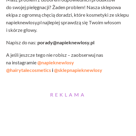
do swojej pielęgnacji? Żaden problem! Nasza sklepowa
ekipa z ogromną chęcią doradzi, które kosmetyki ze sklepu
napieknewlosy.pl najlepiej sprawdzą się Twoim włosom
i skórze głowy.
Napisz do nas:
porady@napieknewlosy.pl
A jeśli jeszcze tego nie robisz – zaobserwuj nas
na instagramie
@napieknewlosy
@hairytalecosmetics
i
@sklepnapieknewlosy
REKLAMA