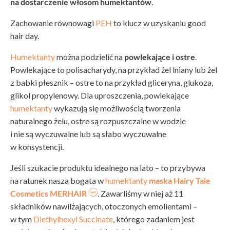
na dostarczenie włosom humektantów
.
Zachowanie równowagi
PEH
to klucz w uzyskaniu good
hair day.
Humektanty
można podzielić na
powlekające i ostre
.
Powlekające to polisacharydy, na przykład żel lniany lub żel
z babki płesznik – ostre to na przykład gliceryna, glukoza,
glikol propylenowy. Dla uproszczenia, powlekające
humektanty
wykazują się możliwością tworzenia
naturalnego żelu, ostre są rozpuszczalne w wodzie
i nie są wyczuwalne lub są słabo wyczuwalne
w konsystencji.
Jeśli szukacie produktu idealnego na lato – to przybywa
na ratunek nasza bogata w
humektanty
maska Hairy Tale
Cosmetics MERHAIR
. Zawarliśmy w niej aż 11
składników nawilżających, otoczonych emolientami –
w tym
Diethylhexyl Succinate
, którego zadaniem jest