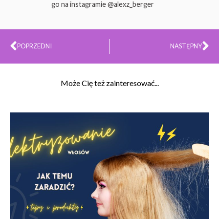
go na instagramie @alexz_berger
Prev
Na
POPRZEDNI
NASTĘPNY
Może Cię też zainteresować...