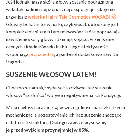
Jeśli jednak nasza skóra głowy zostanie podrażniona
wskutek nadmiernej słonecznej ekspozycji – ukojenie
przyniesie
wcierka Hairy Tale Cosmetics WASABI
.
Główny bohater tej wcierki, czyli wasabi, otoczony jest
kompleksem witamin i aminokwasów, które poprawiają
nawilżenie skóry głowy i działają kojąco. Przenikanie
cennych składników ekstraktu i jego efektywność
wspomaga
propanediol
, a pantenol dodatkowo nawilża
i łagodzi.
SUSZENIE WŁOSÓW LATEM!
Choć może nam się wydawać to dziwne, tak suszenie
włosów “na słońcu” wpływa negatywnie na ich kondycję.
Mokre włosy narażone są w szczególności na uszkodzenia
mechaniczne, a pozostawianie ich bez suszenia znacząco
osłabia ich strukturę.
Dlatego zawsze wysuszmy
je przed wyjściem przynajmniej w 85%.