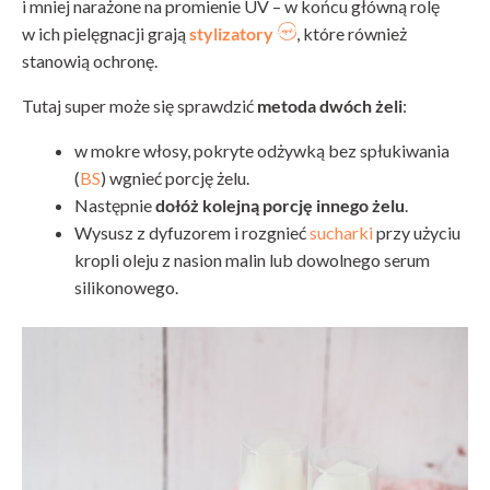
i mniej narażone na promienie UV – w końcu główną rolę
w ich pielęgnacji grają
stylizatory
, które również
stanowią ochronę.
Tutaj super może się sprawdzić
metoda dwóch żeli
:
w mokre włosy, pokryte odżywką bez spłukiwania
(
BS
) wgnieć porcję żelu.
Następnie
dołóż kolejną porcję innego żelu
.
Wysusz z dyfuzorem i rozgnieć
sucharki
przy użyciu
kropli oleju z nasion malin lub dowolnego serum
silikonowego.