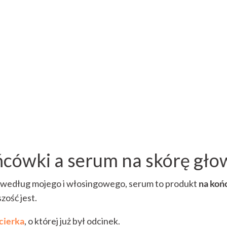
cówki a serum na skórę gło
 według mojego i włosingowego, serum to produkt
na koń
zość jest.
cierka
, o której już był odcinek.