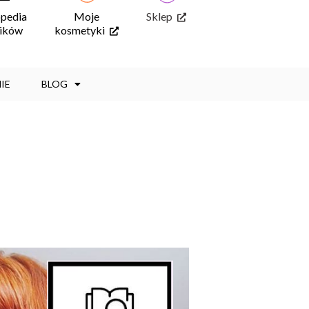
opedia
Moje
Sklep
ników
kosmetyki
IE
BLOG