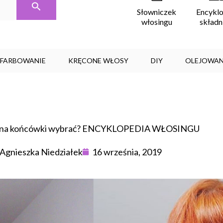
Encykl
Słowniczek
skład
włosingu
, FARBOWANIE
KRĘCONE WŁOSY
DIY
OLEJOWAN
m na końcówki wybrać? ENCYKLOPEDIA WŁOSINGU
Agnieszka Niedziałek
16 września, 2019