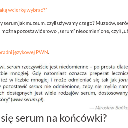
Jaką wcierkę wybrać?”
y serum jak muzeum, czyli używamy czego? Muzeów, ser
 można pozostawić słowo „serum” nieodmienione, czyli „
radni językowej PWN
.
e się serum na końcówki?