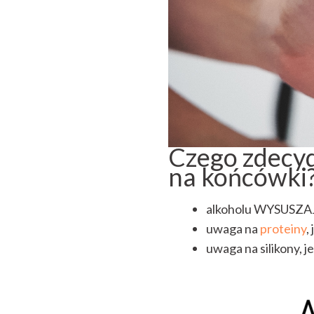
Czego zdecy
na końcówki
alkoholu WYSUSZAJ
uwaga na
proteiny
,
uwaga na silikony, j