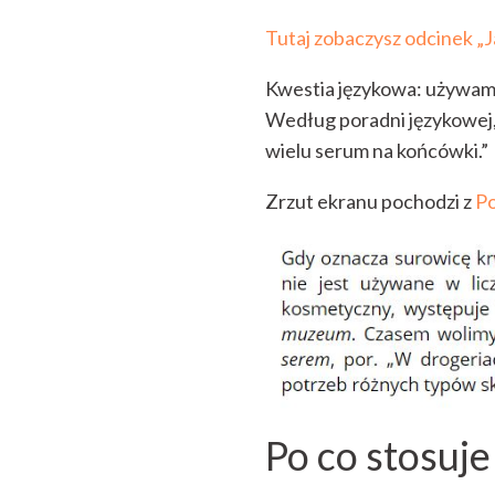
Tutaj zobaczysz odcinek „
Kwestia językowa: używam
Według poradni językowej,
wielu serum na końcówki.”
Zrzut ekranu pochodzi z
Po
Po co stosuj