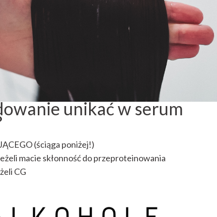
dowanie unikać w serum
?
ĄCEGO (ściąga poniżej!)
 jeżeli macie skłonność do przeproteinowania
eżeli CG