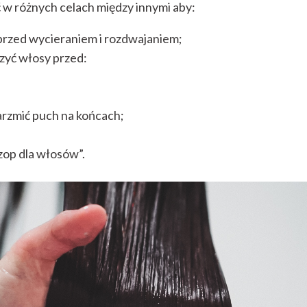
w różnych celach między innymi aby:
przed wycieraniem i rozdwajaniem;
zyć włosy przed:
arzmić puch na końcach;
zop dla włosów”.