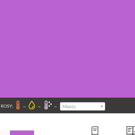
–
–
–
 ROSY:
Miasto