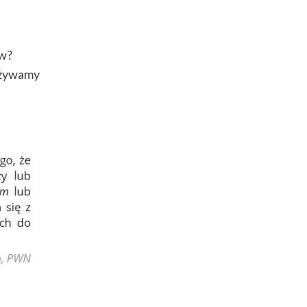
ów?
używamy