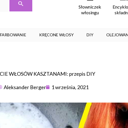
Encykl
Słowniczek
skład
włosingu
, FARBOWANIE
KRĘCONE WŁOSY
DIY
OLEJOWAN
CIE WŁOSÓW KASZTANAMI: przepis DIY
Aleksander Berger
1 września, 2021