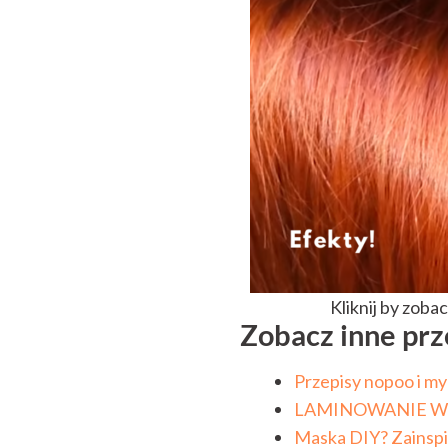
Kliknij by zob
Zobacz inne prz
Przepisy nopoo i myc
LAMINOWANIE WŁ
Maska DIY? Zainspir