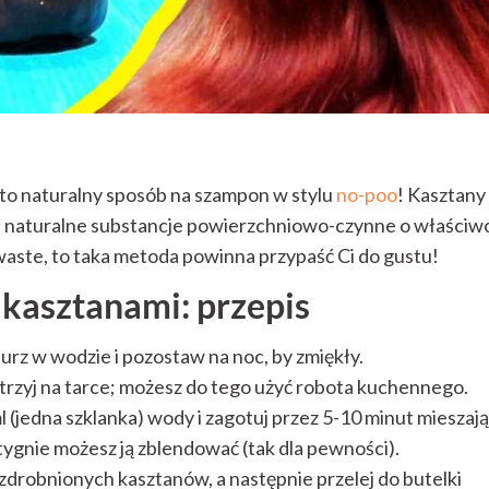
to naturalny sposób na szampon w stylu
no-poo
! Kasztany
yli naturalne substancje powierzchniowo-czynne o właściw
s-waste, to taka metoda powinna przypaść Ci do gustu!
kasztanami: przepis
urz w wodzie i pozostaw na noc, by zmiękły.
etrzyj na tarce; możesz do tego użyć robota kuchennego.
l (jedna szklanka) wody i zagotuj przez 5-10 minut mieszają
ygnie możesz ją zblendować (tak dla pewności).
drobnionych kasztanów, a następnie przelej do butelki