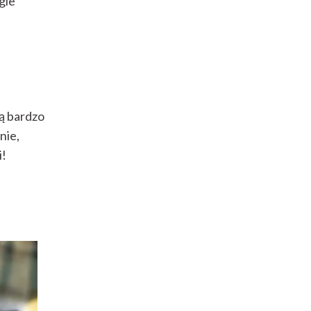
gie
są bardzo
nie,
i!