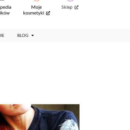
opedia
Moje
Sklep
ników
kosmetyki
IE
BLOG