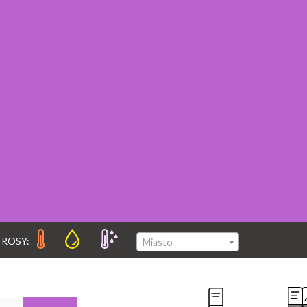
–
–
–
 ROSY:
Miasto