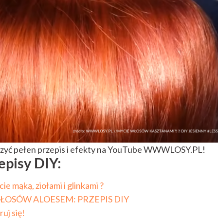
aczyć pełen przepis i efekty na YouTube WWWLOSY.PL!
episy DIY:
ie mąką, ziołami i glinkami ?
OSÓW ALOESEM: PRZEPIS DIY
uj się!