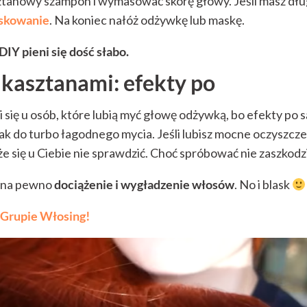
tanowy szampon i wymasować skórę głowy. Jeśli masz dłu
skowanie
. Na koniec nałóż odżywkę lub maskę.
DIY pieni się dość słabo.
kasztanami: efekty po
się u osób, które lubią myć głowę odżywką, bo efekty po 
jak do turbo łagodnego mycia. Jeśli lubisz mocne oczyszcze
e się u Ciebie nie sprawdzić. Choć spróbować nie zaszkodz
o na pewno
dociążenie i wygładzenie włosów
. No i blask
 Grupie Włosing!