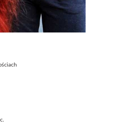
ościach
c.