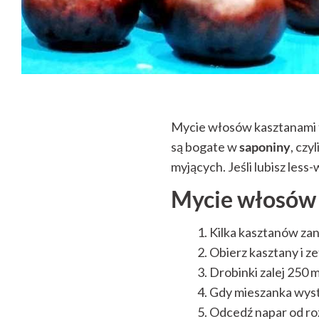
Mycie włosów kasztanami 
są bogate w
saponiny
, cz
myjących. Jeśli lubisz les
Mycie włosów 
Kilka kasztanów zan
Obierz kasztany i z
Drobinki zalej 250 m
Gdy mieszanka wyst
Odcedź napar od roz