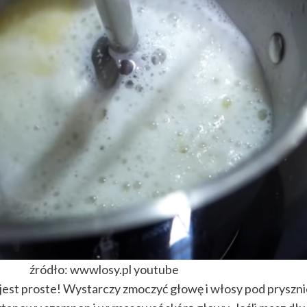
źródło: wwwlosy.pl youtube
est proste! Wystarczy zmoczyć głowę i włosy pod pryszn