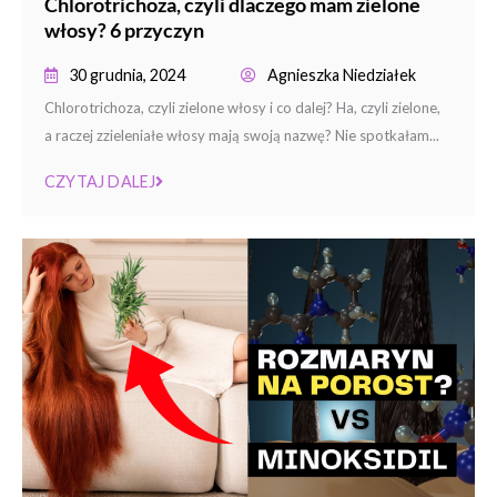
Chlorotrichoza, czyli dlaczego mam zielone
włosy? 6 przyczyn
30 grudnia, 2024
Agnieszka Niedziałek
Chlorotrichoza, czyli zielone włosy i co dalej? Ha, czyli zielone,
a raczej zzieleniałe włosy mają swoją nazwę? Nie spotkałam...
CZYTAJ DALEJ