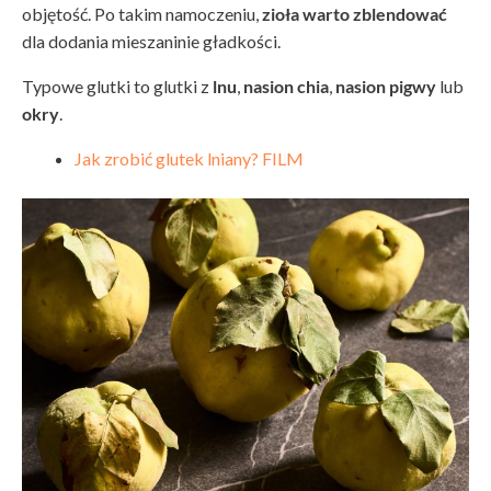
objętość. Po takim namoczeniu,
zioła warto zblendować
dla dodania mieszaninie gładkości.
Typowe glutki to glutki z
lnu
,
nasion chia
,
nasion pigwy
lub
okry
.
Jak zrobić glutek lniany? FILM