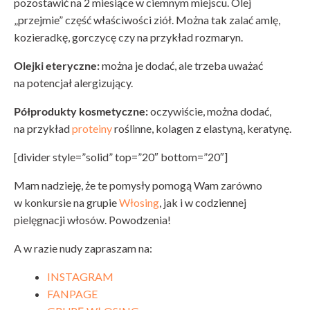
pozostawić na 2 miesiące w ciemnym miejscu. Olej
„przejmie” część właściwości ziół. Można tak zalać amlę,
kozieradkę, gorczycę czy na przykład rozmaryn.
Olejki eteryczne:
można je dodać, ale trzeba uważać
na potencjał alergizujący.
Półprodukty kosmetyczne:
oczywiście, można dodać,
na przykład
proteiny
roślinne, kolagen z elastyną, keratynę.
[divider style=”solid” top=”20″ bottom=”20″]
Mam nadzieję, że te pomysły pomogą Wam zarówno
w konkursie na grupie
Włosing
, jak i w codziennej
pielęgnacji włosów. Powodzenia!
A w razie nudy zapraszam na:
INSTAGRAM
FANPAGE