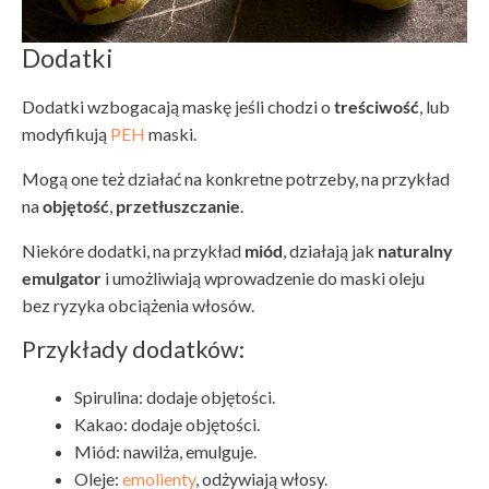
Dodatki
Dodatki wzbogacają maskę jeśli chodzi o
treściwość
, lub
modyfikują
PEH
maski.
Mogą one też działać na konkretne potrzeby, na przykład
na
objętość
,
przetłuszczanie
.
Niekóre dodatki, na przykład
miód
, działają jak
naturalny
emulgator
i umożliwiają wprowadzenie do maski oleju
bez ryzyka obciążenia włosów.
Przykłady dodatków:
Spirulina: dodaje objętości.
Kakao: dodaje objętości.
Miód: nawilża, emulguje.
Oleje:
emolienty
, odżywiają włosy.