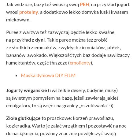
Jak widzicie, bazy też wnoszą swój
PEH
, na przykład jogurt
wnosi
proteiny
, a dodatkowo lekko domyka łuski kwasem
mlekowym.
Puree z warzyw też zazwyczaj będzie lekko kwaśne,
na przykład
z dyni
. Takie puree można też zrobić
ze słodkich ziemniaków, zwykłych ziemniaków, jabłek,
bananów, awokado. Większość tych baz dodaje nawilżaczy,
humektantów, część tłuszcze (
emolienty
).
Maska dyniowa DIY FILM
Jogurty wegańskie
(i wszelkie desery, budynie, musy)
są świetnym pomysłem na bazę, jeżeli zawierają jakieś
emulgatory, to są wręcz na granicy „oszukiwania” :))
Zioła glutkujące
to proszkowe: korzeń prawoślazu,
kozieradka. Warto je zalać wrzątkiem i pozostawić na noc
do nasiąknięcia, powinny znacznie powiększyć swoją