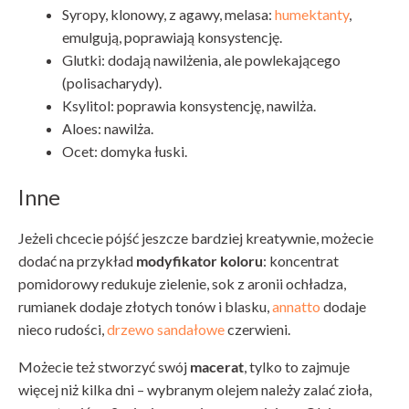
Syropy, klonowy, z agawy, melasa:
humektanty
,
emulgują, poprawiają konsystencję.
Glutki: dodają nawilżenia, ale powlekającego
(polisacharydy).
Ksylitol: poprawia konsystencję, nawilża.
Aloes: nawilża.
Ocet: domyka łuski.
Inne
Jeżeli chcecie pójść jeszcze bardziej kreatywnie, możecie
dodać na przykład
modyfikator koloru
: koncentrat
pomidorowy redukuje zielenie, sok z aronii ochładza,
rumianek dodaje złotych tonów i blasku,
annatto
dodaje
nieco rudości,
drzewo sandałowe
czerwieni.
Możecie też stworzyć swój
macerat
, tylko to zajmuje
więcej niż kilka dni – wybranym olejem należy zalać zioła,