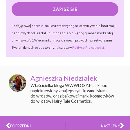
ZAPISZ SIĘ
Podając swój adres e-mail wyrażasz zgodę na otrzymywanie informacji
handlowych od Fractal Solutions sp. z o.o. Zgodę tę możesz w każdej
chwili wycofać. Więcej informacji o swoich prawach i przetwarzaniu
Twoich danych osobowych znajdziesz w
Polityce Prywatności.
Agnieszka Niedziałek
Właścicielka bloga WWWLOSY.PL, sklepu
napieknewlosy z najlepszymi kosmetykami
do włosów, oraz bajkowej marki kosmetyków
do włosów Hairy Tale Cosmetics.
Prev
Na
POPRZEDNI
NASTĘPNY