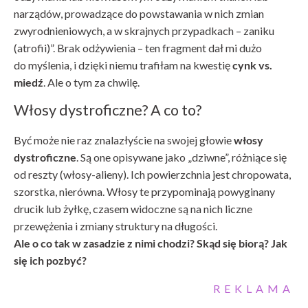
narządów, prowadzące do powstawania w nich zmian
zwyrodnieniowych, a w skrajnych przypadkach – zaniku
(atrofii)”. Brak odżywienia – ten fragment dał mi dużo
do myślenia, i dzięki niemu trafiłam na kwestię
cynk vs.
miedź
. Ale o tym za chwilę.
Włosy dystroficzne? A co to?
Być może nie raz znalazłyście na swojej głowie
włosy
dystroficzne
. Są one opisywane jako „dziwne”, różniące się
od reszty (włosy-alieny). Ich powierzchnia jest chropowata,
szorstka, nierówna. Włosy te przypominają powyginany
drucik lub żyłkę, czasem widoczne są na nich liczne
przewężenia i zmiany struktury na długości.
Ale o co tak w zasadzie z nimi chodzi? Skąd się biorą? Jak
się ich pozbyć?
REKLAMA