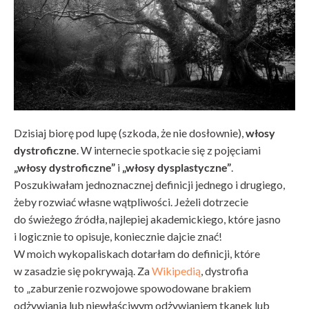
Dzisiaj biorę pod lupę (szkoda, że nie dosłownie),
włosy
dystroficzne
. W internecie spotkacie się z pojęciami
„włosy dystroficzne”
i
„włosy dysplastyczne”
.
Poszukiwałam jednoznacznej definicji jednego i drugiego,
żeby rozwiać własne wątpliwości. Jeżeli dotrzecie
do świeżego źródła, najlepiej akademickiego, które jasno
i logicznie to opisuje, koniecznie dajcie znać!
W moich wykopaliskach dotarłam do definicji, które
w zasadzie się pokrywają. Za
Wikipedią
, dystrofia
to „zaburzenie rozwojowe spowodowane brakiem
odżywiania lub niewłaściwym odżywianiem tkanek lub