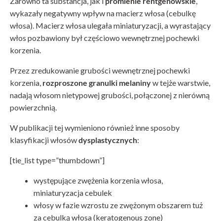
Zarówno ta substancja, jak i
promienie rentgenowskie
,
wykazały negatywny wpływ na macierz włosa (cebulkę
włosa). Macierz włosa ulegała miniaturyzacji, a wyrastający
włos pozbawiony był częściowo wewnętrznej pochewki
korzenia.
Przez zredukowanie grubości wewnętrznej pochewki
korzenia,
rozproszone granulki melaniny
w tejże warstwie,
nadają włosom nietypowej grubości, połączonej z nierówną
powierzchnią.
W publikacji tej wymieniono również inne sposoby
klasyfikacji włosów
dysplastycznych
:
[tie_list type=”thumbdown”]
występujące zwężenia korzenia włosa,
miniaturyzacja cebulek
włosy w fazie wzrostu ze zwężonym obszarem tuż
za cebulką włosa (keratogenous zone)