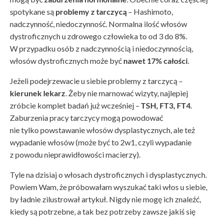
spotykane są
problemy z tarczycą
– Hashimoto,
nadczynność, niedoczynność. Normalna ilość włosów
dystroficznych u zdrowego człowieka to od 3 do 8%.
W przypadku osób z nadczynnością i niedoczynnością,
włosów dystroficznych może być
nawet 17% całości
.
Jeżeli podejrzewacie u siebie problemy z tarczycą –
kierunek lekarz
. Żeby nie marnować wizyty, najlepiej
zróbcie komplet badań już wcześniej –
TSH, FT3, FT4
.
Zaburzenia pracy tarczycy mogą powodować
nie tylko powstawanie włosów dysplastycznych, ale też
wypadanie włosów (może być to 2w1, czyli wypadanie
z powodu nieprawidłowości macierzy).
Tyle na dzisiaj o włosach dystroficznych i dysplastycznych.
Powiem Wam, że próbowałam wyszukać taki włos u siebie,
by ładnie zilustrował artykuł. Nigdy nie mogę ich znaleźć,
kiedy są potrzebne, a tak bez potrzeby zawsze jakiś się