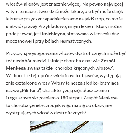
włosów-alienów jest znacznie więcej. Na pewno najwięcej
w tym temacie stwierdzić może lekarz, ale być może dzięki
lekturze przyczyn wpadniecie same na jakiś trop, co może
ułatwić sprawę. Przykładowo, innym lekiem, który można
podejrzewać, jest
kolchicyna
, stosowana w leczeniu dny
moczanowej i przy bólach reumatycznych.
Przyczyną występowania włosów dystroficznych może być
też niedobór miedzi. Istnieje choroba o nazwie
Zespół
Menkesa
, zwana także „chorobą kręconych włosów”.
W chorobie tej, oprócz wielu innych objawów, występują
zniekształcone włosy. Włosy te noszą słodko-brzmiącą
nazwę
„Pili Torti”,
charakteryzują się spłaszczeniem
i regularnym skręceniem o 180 stopni. Zespół Menkesa
to choroba genetyczna, jak więc ma się do okazyjnie
występujących włosów dystroficznych?