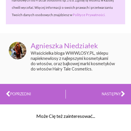
handlowych od Fractal Solutions sp. z o.o. Zgodę tę możesz w każdej
chwili wycofać. Więcej informacji o swoich prawach i przetwarzaniu
Twoich danych osobowych znajdziesz w
Polityce Prywatności.
Agnieszka Niedziałek
Właścicielka bloga WWWLOSY.PL, sklepu
napieknewlosy z najlepszymi kosmetykami
do włosów, oraz bajkowej marki kosmetyków
do włosów Hairy Tale Cosmetics.
Prev
Na
POPRZEDNI
NASTĘPNY
Może Cię też zainteresować...