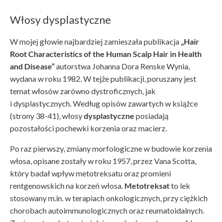
Włosy dysplastyczne
W mojej głowie najbardziej zamieszała publikacja
„Hair
Root Characteristics of the Human Scalp Hair in Health
and Disease”
autorstwa Johanna Dora Renske Wynia,
wydana w roku 1982. W tejże publikacji, poruszany jest
temat włosów zarówno dystroficznych, jak
i dysplastycznych. Według opisów zawartych w książce
(strony 38-41), włosy
dysplastyczne
posiadają
pozostałości pochewki korzenia oraz macierz.
Po raz pierwszy, zmiany morfologiczne w budowie korzenia
włosa, opisane zostały w roku 1957, przez Vana Scotta,
który badał wpływ metotreksatu oraz promieni
rentgenowskich na korzeń włosa.
Metotreksat
to lek
stosowany m.in. w terapiach onkologicznych, przy ciężkich
chorobach autoimmunologicznych oraz reumatoidalnych.