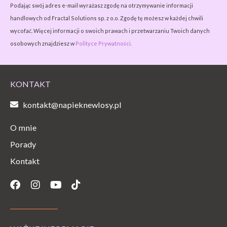
Podając swój adres e-mail wyrażasz zgodę na otrzymywanie informacji
handlowych od Fractal Solutions sp. z o.o. Zgodę tę możesz w każdej chwili
wycofać. Więcej informacji o swoich prawach i przetwarzaniu Twoich danych
osobowych znajdziesz w
Polityce Prywatności.
KONTAKT
kontakt@napieknewlosy.pl
O mnie
Porady
Kontakt
Facebook
Instagram
Youtube
Tiktok