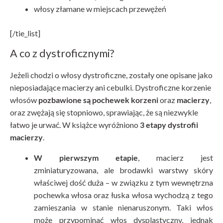
włosy złamane w miejscach przewężeń
[/tie_list]
A co z dystroficznymi?
Jeżeli chodzi o włosy dystroficzne, zostały one opisane jako
nieposiadające macierzy ani cebulki. Dystroficzne korzenie
włosów
pozbawione są pochewek korzeni
oraz
macierzy
,
oraz zwężają się stopniowo, sprawiając, że są niezwykle
łatwo je urwać. W książce wyróżniono
3 etapy dystrofii
macierzy
.
W pierwszym etapie
, macierz jest
zminiaturyzowana, ale brodawki warstwy skóry
właściwej dość duża – w związku z tym wewnętrzna
pochewka włosa oraz łuska włosa wychodzą z tego
zamieszania w stanie nienaruszonym. Taki włos
może przypominać włos dysplastyczny, jednak