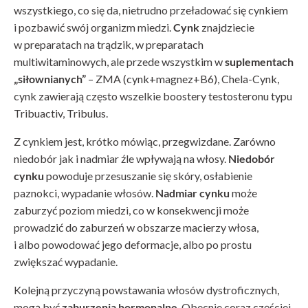
wszystkiego, co się da, nietrudno przeładować się cynkiem
i pozbawić swój organizm miedzi.
Cynk
znajdziecie
w preparatach na trądzik, w preparatach
multiwitaminowych, ale przede wszystkim w
suplementach
„siłownianych”
– ZMA (cynk+magnez+B6), Chela-Cynk,
cynk zawierają często wszelkie boostery testosteronu typu
Tribuactiv, Tribulus.
Z cynkiem jest, krótko mówiąc, przegwizdane. Zarówno
niedobór jak i nadmiar źle wpływają na włosy.
Niedobór
cynku
powoduje przesuszanie się skóry, osłabienie
paznokci, wypadanie włosów.
Nadmiar cynku
może
zaburzyć poziom miedzi, co w konsekwencji może
prowadzić do zaburzeń w obszarze macierzy włosa,
i albo powodować jego deformacje, albo po prostu
zwiększać wypadanie.
Kolejną przyczyną powstawania włosów dystroficznych,
mogą być
zaburzenia hormonalne
. Obecnie coraz częściej