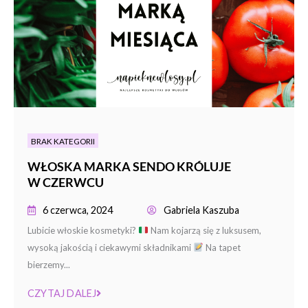
BRAK KATEGORII
WŁOSKA MARKA SENDO KRÓLUJE
W CZERWCU
6 czerwca, 2024
Gabriela Kaszuba
Lubicie włoskie kosmetyki?
Nam kojarzą się z luksusem,
wysoką jakością i ciekawymi składnikami
Na tapet
bierzemy...
CZYTAJ DALEJ