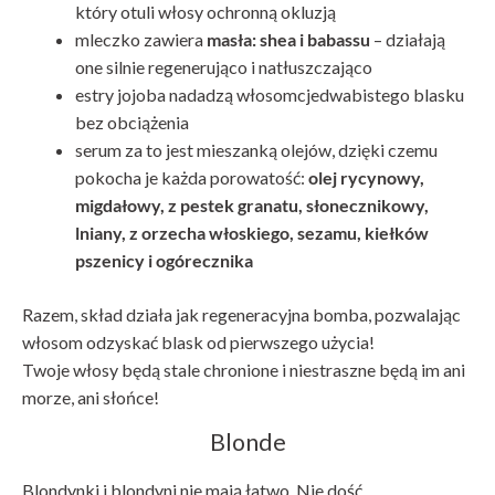
który otuli włosy ochronną okluzją
mleczko zawiera
masła: shea i babassu
– działają
one silnie regenerująco i natłuszczająco
estry jojoba nadadzą włosomcjedwabistego blasku
bez obciążenia
serum za to jest mieszanką olejów, dzięki czemu
pokocha je każda porowatość:
olej rycynowy,
migdałowy, z pestek granatu, słonecznikowy,
lniany, z orzecha włoskiego, sezamu, kiełków
pszenicy i ogórecznika
Razem, skład działa jak regeneracyjna bomba, pozwalając
włosom odzyskać blask od pierwszego użycia!
Twoje włosy będą stale chronione i niestraszne będą im ani
morze, ani słońce!
Blonde
Blondynki i blondyni nie mają łatwo. Nie dość,