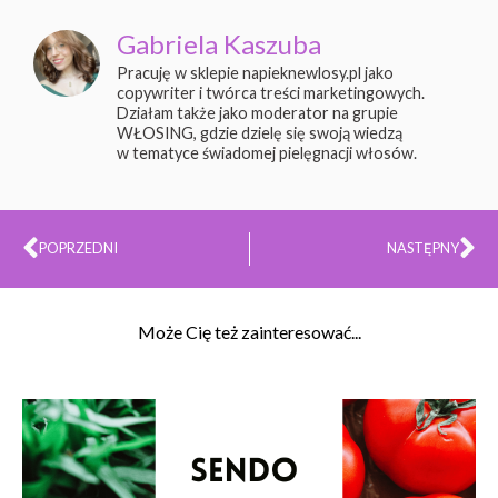
Gabriela Kaszuba
Pracuję w sklepie napieknewlosy.pl jako
copywriter i twórca treści marketingowych.
Działam także jako moderator na grupie
WŁOSING, gdzie dzielę się swoją wiedzą
w tematyce świadomej pielęgnacji włosów.
Prev
Na
POPRZEDNI
NASTĘPNY
Może Cię też zainteresować...