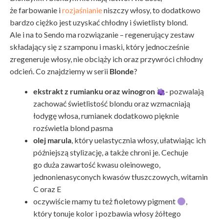
że farbowanie i
rozjaśnianie
niszczy włosy, to dodatkowo
bardzo ciężko jest uzyskać chłodny i świetlisty blond.
Ale i na to Sendo ma rozwiązanie – regenerujący zestaw
składający się z szamponu i maski, który jednocześnie
zregeneruje włosy, nie obciąży ich oraz przywróci chłodny
odcień. Co znajdziemy w serii
Blonde
?
ekstrakt z rumianku oraz winogron
- pozwalają
zachować świetlistość blondu oraz wzmacniają
łodygę włosa, rumianek dodatkowo pięknie
rozświetla blond pasma
olej marula
, który uelastycznia włosy, ułatwiając ich
późniejszą stylizację, a także chroni je. Cechuje
go duża zawartość kwasu oleinowego,
jednonienasyconych kwasów tłuszczowych, witamin
C oraz E
oczywiście mamy tu też fioletowy pigment
,
który tonuje kolor i pozbawia włosy żółtego