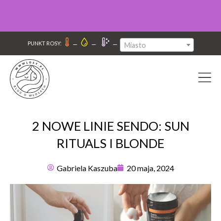
–
–
–
PUNKT ROSY:
Miasto
2 NOWE LINIE SENDO: SUN
RITUALS I BLONDE
Gabriela Kaszuba
20 maja, 2024