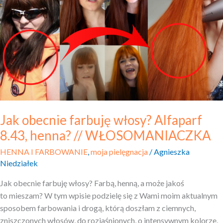
farbuję
włosy?
Alfaparf
8.43,
henna?
//
WŁOSOMANIACZKA
Jak obecnie farbuję włosy? Alfaparf
8.43, henna? // WŁOSOMANIACZKA
HENNA I FARBOWANIE
,
moja pielęgnacja
/
Agnieszka
Niedziałek
Jak obecnie farbuję włosy? Farbą, henną, a może jakoś
to mieszam? W tym wpisie podzielę się z Wami moim aktualnym
sposobem farbowania i drogą, którą doszłam z ciemnych,
zniszczonych włosów, do rozjaśnionych, o intensywnym kolorze,