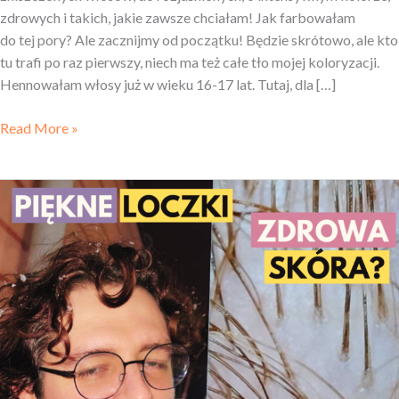
zdrowych i takich, jakie zawsze chciałam! Jak farbowałam
do tej pory? Ale zacznijmy od początku! Będzie skrótowo, ale kto
tu trafi po raz pierwszy, niech ma też całe tło mojej koloryzacji.
Hennowałam włosy już w wieku 16-17 lat. Tutaj, dla […]
Read More »
Pielęgnacja
wrażliwej
skóry
głowy
ze skłonnością
do nawrotów
łupieżu
i łuszczenia
//
UPDATE