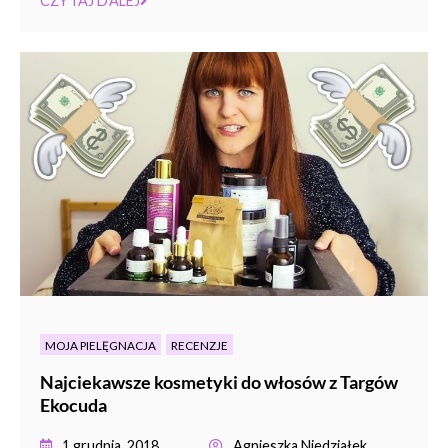
CZYTAJ DALEJ
MOJA PIELĘGNACJA
RECENZJE
Najciekawsze kosmetyki do włosów z Targów
Ekocuda
1 grudnia, 2018
Agnieszka Niedziałek