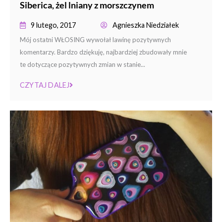
Siberica, żel lniany z morszczynem
9 lutego, 2017
Agnieszka Niedziałek
Mój ostatni WŁOSING wywołał lawinę pozytywnych
komentarzy. Bardzo dziękuję, najbardziej zbudowały mnie
te dotyczące pozytywnych zmian w stanie...
CZYTAJ DALEJ