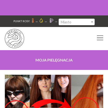
–
–
–
PUNKT ROSY:
Miasto
MOJA PIELĘGNACJA