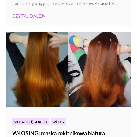
dodać, żeby osiągnąć efekt złotych refleksów. Pytacie też...
CZYTAJ DALEJ
MOJA PIELĘGNACJA
WŁOSY
WŁOSING: maska rokitnikowa Natura