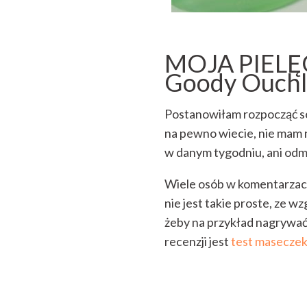
MOJA PIELĘ
Goody Ouchle
Postanowiłam rozpocząć s
na pewno wiecie, nie mam n
w danym tygodniu, ani odmi
Wiele osób w komentarzac
nie jest takie proste, ze w
żeby na przykład nagrywać z
recenzji jest
test masecze