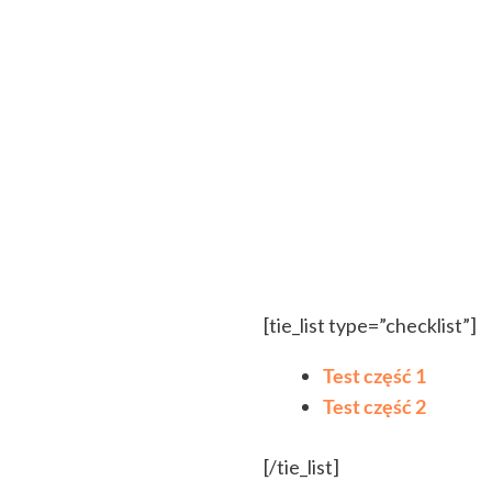
[tie_list type=”checklist”]
Test część 1
Test część 2
[/tie_list]