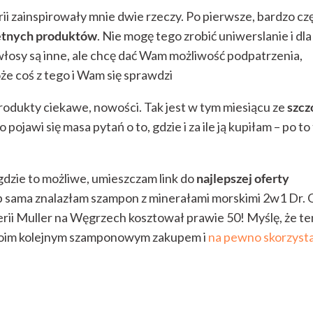
rii zainspirowały mnie dwie rzeczy. Po pierwsze, bardzo cz
tnych produktów
. Nie mogę tego zrobić uniwerslanie i dla
łosy są inne, ale chcę dać Wam możliwość podpatrzenia,
oże coś z tego i Wam się sprawdzi
produkty ciekawe, nowości. Tak jest w tym miesiącu ze
szcz
 pojawi się masa pytań o to, gdzie i za ile ją kupiłam – po to
dzie to możliwe, umieszczam link do
najlepszej oferty
b sama znalazłam szampon z minerałami morskimi 2w1 Dr. 
erii Muller na Węgrzech kosztował prawie 50! Myślę, że te
moim kolejnym szamponowym zakupem i
na pewno skorzyst