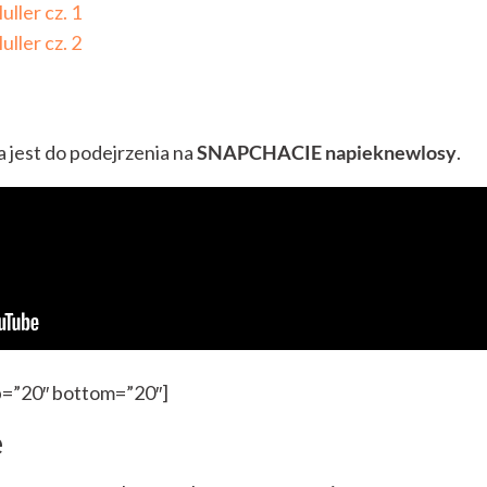
uller cz. 1
uller cz. 2
 jest do podejrzenia na
SNAPCHACIE napieknewlosy
.
op=”20″ bottom=”20″]
e