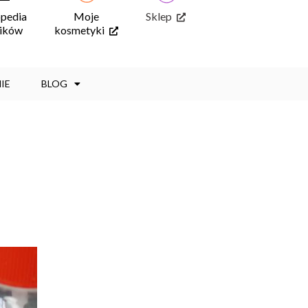
opedia
Moje
Sklep
ników
kosmetyki
IE
BLOG