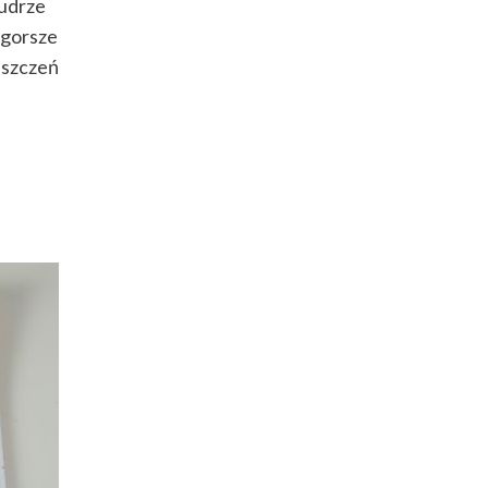
udrze
jgorsze
iszczeń