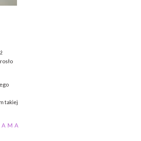
uż
urosło
tego
m takiej
LAMA