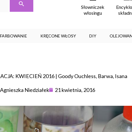
Encykl
Słowniczek
skład
włosingu
, FARBOWANIE
KRĘCONE WŁOSY
DIY
OLEJOWAN
JA: KWIECIEŃ 2016 | Goody Ouchless, Barwa, Isana
Agnieszka Niedziałek
21 kwietnia, 2016