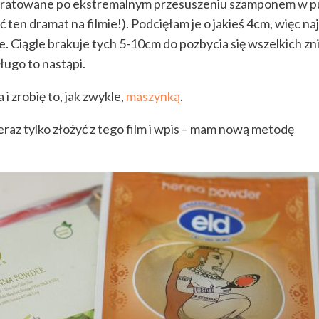
dratowane po ekstremalnym przesuszeniu szamponem w p
ten dramat na filmie!). Podcięłam je o jakieś 4cm, więc na
. Ciągle brakuje tych 5-10cm do pozbycia się wszelkich zn
długo to nastąpi.
 zrobię to, jak zwykle,
maszynką
.
teraz tylko złożyć z tego film i wpis – mam nową metodę