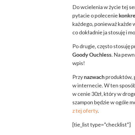
Do wcielenia w życie tej se
pytacie o polecenie
konkre
każdego, ponieważ każde w
co dokładnie ja stosuję i m
Po drugie, często stosuję 
Goody Ouchless
. Na pewno
wpis!
Przy
nazwach
produktów, g
w internecie. W ten sposó
w cenie 30zł, który w drog
szampon będzie w ogóle 
z tej oferty
.
[tie_list type=”checklist”]