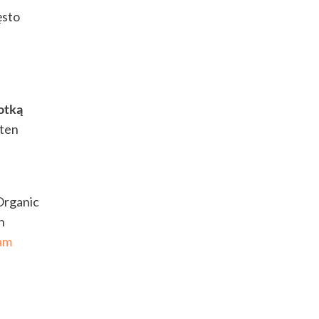
ęsto
otką
 ten
Organic
n
am