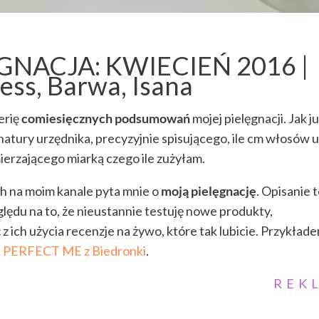
GNACJA: KWIECIEŃ 2016 |
ss, Barwa, Isana
erię
comiesięcznych podsumowań
mojej pielęgnacji. Jak j
atury urzędnika, precyzyjnie spisującego, ile cm włosów 
erzającego miarką czego ile zużyłam.
h na moim kanale pyta mnie o
moją pielęgnację
. Opisanie 
zględu na to, że nieustannie testuję nowe produkty,
 ich użycia recenzje na żywo, które tak lubicie. Przykłade
k PERFECT ME z Biedronki
.
REK