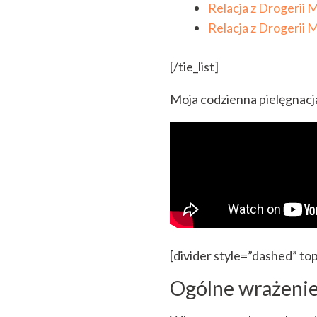
Relacja z Drogerii M
Relacja z Drogerii M
[/tie_list]
Moja codzienna pielęgnacja
[divider style=”dashed” t
Ogólne wrażeni