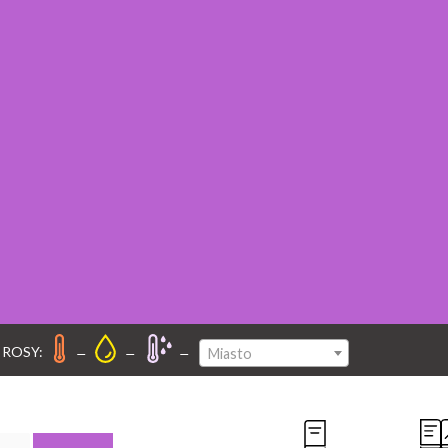
–
–
–
 ROSY:
Miasto