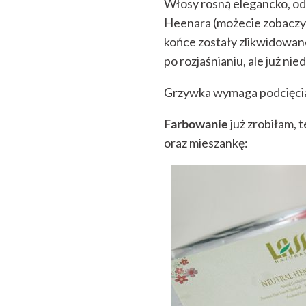
Włosy rosną elegancko, o
Heenara (możecie zobaczyć 
końce zostały zlikwidowane
po rozjaśnianiu, ale już nie
Grzywka wymaga podcięcia i
Farbowanie
już zrobiłam, 
oraz mieszankę: