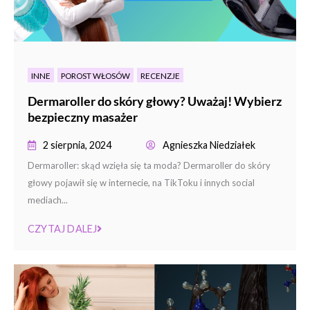
INNE
POROST WŁOSÓW
RECENZJE
Dermaroller do skóry głowy? Uważaj! Wybierz
bezpieczny masażer
2 sierpnia, 2024
Agnieszka Niedziałek
Dermaroller: skąd wzięła się ta moda? Dermaroller do skóry
głowy pojawił się w internecie, na TikToku i innych social
mediach...
CZYTAJ DALEJ