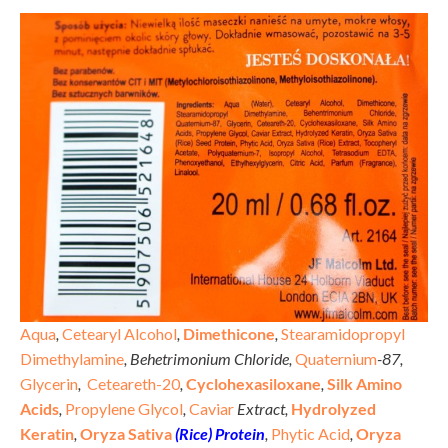
Aqua
,
Cetearyl Alcohol
,
Dimethicone
,
Stearamidopropyl
Dimethylamine
, Behetrimonium Chloride,
Quaternium
-87,
Glycerin
,
Ceteareth-20
,
Cyclohexasiloxane
,
Silk Amino
Acids
,
Propylene Glycol
,
Caviar
Extract,
Hydrolyzed
Keratin
,
Oryza Sativa
(Rice) Protein
,
Phytic Acid
,
Oryza