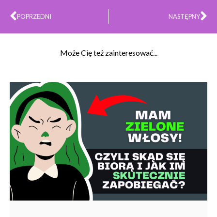
Prev
Na
POPRZEDNI
NASTĘPNY
Może Cię też zainteresować...