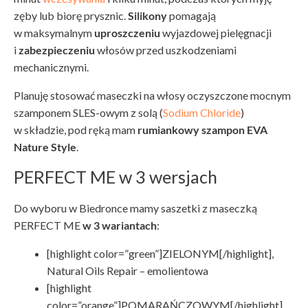
zęby lub biorę prysznic.
Silikony
pomagają
w maksymalnym
uproszczeniu
wyjazdowej pielęgnacji
i
zabezpieczeniu
włosów przed uszkodzeniami
mechanicznymi.
Planuję stosować maseczki na włosy oczyszczone mocnym
szamponem SLES-owym z solą (
Sodium Chloride
)
w składzie, pod ręką mam
rumiankowy szampon EVA
Nature Style
.
PERFECT ME w 3 wersjach
Do wyboru w Biedronce mamy saszetki z maseczką
PERFECT ME
w 3 wariantach
:
[highlight color=”green”]ZIELONYM[/highlight],
Natural Oils Repair – emolientowa
[highlight
color=”orange”]POMARAŃCZOWYM[/highlight],