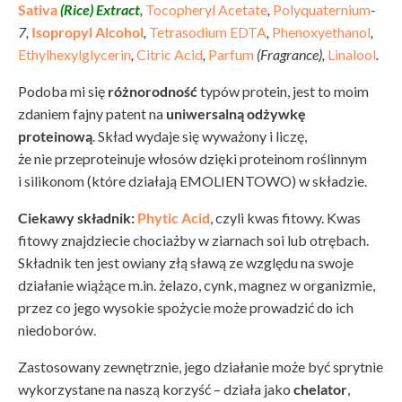
Sativa
(Rice) Extract
,
Tocopheryl Acetate
,
Polyquaternium
-
7,
Isopropyl Alcohol
,
Tetrasodium EDTA
,
Phenoxyethanol
,
Ethylhexylglycerin
,
Citric Acid
,
Parfum
(Fragrance),
Linalool
.
Podoba mi się
różnorodność
typów protein, jest to moim
zdaniem fajny patent na
uniwersalną odżywkę
proteinową
. Skład wydaje się wyważony i liczę,
że nie przeproteinuje włosów dzięki proteinom roślinnym
i silikonom (które działają EMOLIENTOWO) w składzie.
Ciekawy składnik:
Phytic Acid
, czyli kwas fitowy. Kwas
fitowy znajdziecie chociażby w ziarnach soi lub otrębach.
Składnik ten jest owiany złą sławą ze względu na swoje
działanie wiążące m.in. żelazo, cynk, magnez w organizmie,
przez co jego wysokie spożycie może prowadzić do ich
niedoborów.
Zastosowany zewnętrznie, jego działanie może być sprytnie
wykorzystane na naszą korzyść – działa jako
chelator
,