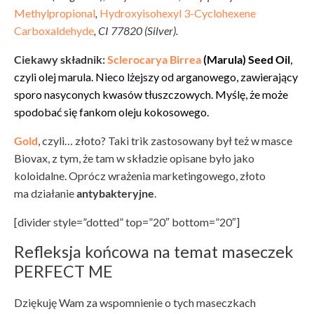
Methylpropional
,
Hydroxyisohexyl 3-Cyclohexene
Carboxaldehyde
, CI 77820 (Silver).
Ciekawy składnik:
Sclerocarya Birrea
(Marula) Seed Oil
,
czyli olej marula. Nieco lżejszy od arganowego, zawierający
sporo nasyconych kwasów tłuszczowych. Myślę, że może
spodobać się fankom oleju kokosowego.
Gold
, czyli… złoto? Taki trik zastosowany był też w masce
Biovax, z tym, że tam w składzie opisane było jako
koloidalne. Oprócz wrażenia marketingowego, złoto
ma działanie
antybakteryjne
.
[divider style=”dotted” top=”20″ bottom=”20″]
Refleksja końcowa na temat maseczek
PERFECT ME
Dziękuję Wam za wspomnienie o tych maseczkach