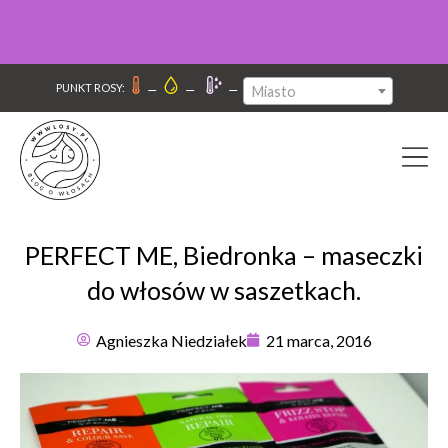
–
–
–
PUNKT ROSY:
Miasto
PERFECT ME, Biedronka – maseczki
do włosów w saszetkach.
Agnieszka Niedziałek
21 marca, 2016