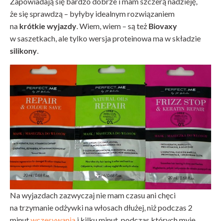
Zapowiadają się bardzo dobrze i mam szczerą nadzieję,
że się sprawdzą – byłyby idealnym rozwiązaniem
na
krótkie wyjazdy
. Wiem, wiem – są też
Biovaxy
w saszetkach, ale tylko wersja proteinowa ma w składzie
silikony
.
Na wyjazdach zazwyczaj nie mam czasu ani chęci
na trzymanie odżywki na włosach dłużej, niż podczas 2
minut
wczesywania
i kilku minut, podczas których myję