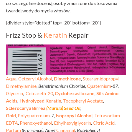
co szczególnie docenią osoby zmuszone do stosowania
twardej wody do mycia włosów.
[divider style=”dotted” top=”20″ bottom=”20″]
Frizz Stop &
Keratin
Repair
Aqua
,
Cetearyl Alcohol
,
Dimethicone
,
Stearamidopropyl
Dimethylamine
, Behetrimonium Chloride,
Quaternium
-87,
Glycerin
,
Ceteareth-20
,
Cyclohexasiloxane
,
Silk Amino
Acids
,
Hydrolyzed Keratin
,
Tocopheryl Acetate
,
Sclerocarya Birrea
(Marula) Seed Oil
,
Gold
,
Polyquaternium
-7,
Isopropyl Alcohol
,
Tetrasodium
EDTA
,
Phenoxyethanol
,
Ethylhexylglycerin
,
Citric Acid
,
Parfum
(Fragrance), Amyl
Cinnamal
, Butylphenyl