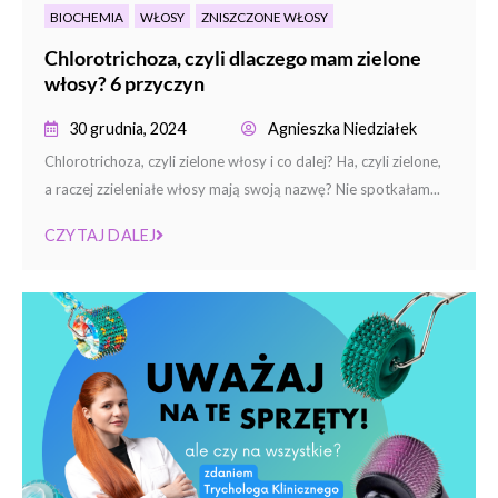
BIOCHEMIA
WŁOSY
ZNISZCZONE WŁOSY
Chlorotrichoza, czyli dlaczego mam zielone
włosy? 6 przyczyn
30 grudnia, 2024
Agnieszka Niedziałek
Chlorotrichoza, czyli zielone włosy i co dalej? Ha, czyli zielone,
a raczej zzieleniałe włosy mają swoją nazwę? Nie spotkałam...
CZYTAJ DALEJ