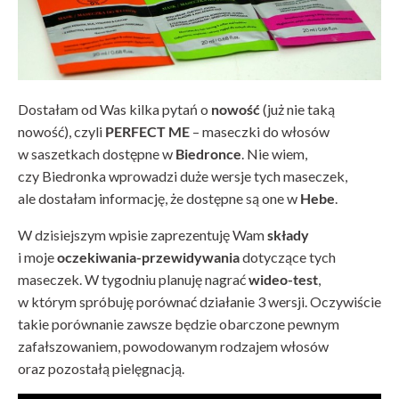
Dostałam od Was kilka pytań o
nowość
(już nie taką
nowość), czyli
PERFECT ME
– maseczki do włosów
w saszetkach dostępne w
Biedronce
. Nie wiem,
czy Biedronka wprowadzi duże wersje tych maseczek,
ale dostałam informację, że dostępne są one w
Hebe
.
W dzisiejszym wpisie zaprezentuję Wam
składy
i moje
oczekiwania-przewidywania
dotyczące tych
maseczek. W tygodniu planuję nagrać
wideo-test
,
w którym spróbuję porównać działanie 3 wersji. Oczywiście
takie porównanie zawsze będzie obarczone pewnym
zafałszowaniem, powodowanym rodzajem włosów
oraz pozostałą pielęgnacją.