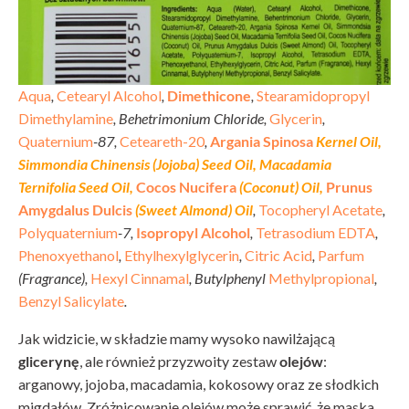
Aqua
,
Cetearyl Alcohol
,
Dimethicone
,
Stearamidopropyl
Dimethylamine
, Behetrimonium Chloride,
Glycerin
,
Quaternium
-87,
Ceteareth-20
,
Argania Spinosa
Kernel Oil,
Simmondia Chinensis (Jojoba) Seed Oil, Macadamia
Ternifolia Seed Oil,
Cocos Nucifera
(Coconut) Oil,
Prunus
Amygdalus Dulcis
(Sweet Almond) Oil
,
Tocopheryl Acetate
,
Polyquaternium
-7,
Isopropyl Alcohol
,
Tetrasodium EDTA
,
Phenoxyethanol
,
Ethylhexylglycerin
,
Citric Acid
,
Parfum
(Fragrance),
Hexyl Cinnamal
, Butylphenyl
Methylpropional
,
Benzyl Salicylate
.
Jak widzicie, w składzie mamy wysoko nawilżającą
glicerynę
, ale również przyzwoity zestaw
olejów
:
arganowy, jojoba, macadamia, kokosowy oraz ze słodkich
migdałów. Zróżnicowanie olejów może sprawić, że maska