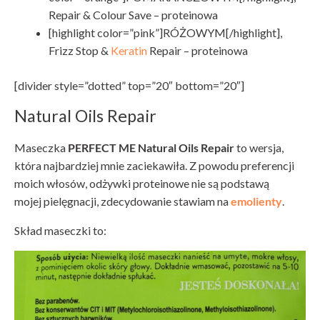
Repair & Colour Save – proteinowa
[highlight color=”pink”]RÓŻOWYM[/highlight],
Frizz Stop &
Keratin
Repair – proteinowa
[divider style=”dotted” top=”20″ bottom=”20″]
Natural Oils Repair
Maseczka
PERFECT ME Natural Oils Repair
to wersja,
która najbardziej mnie zaciekawiła. Z powodu preferencji
moich włosów, odżywki proteinowe nie są podstawą
mojej pielęgnacji, zdecydowanie stawiam na
emolienty
.
Skład maseczki to: