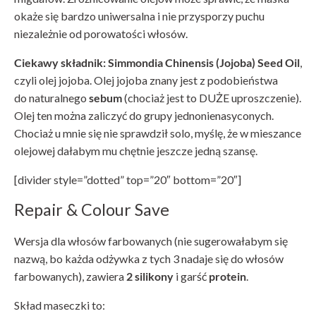
okaże się bardzo uniwersalna i nie przysporzy puchu
niezależnie od porowatości włosów.
Ciekawy składnik: Simmondia Chinensis (Jojoba) Seed Oil
,
czyli olej jojoba. Olej jojoba znany jest z podobieństwa
do naturalnego
sebum
(chociaż jest to DUŻE uproszczenie).
Olej ten można zaliczyć do grupy jednonienasyconych.
Chociaż u mnie się nie sprawdził solo, myślę, że w mieszance
olejowej dałabym mu chętnie jeszcze jedną szansę.
[divider style=”dotted” top=”20″ bottom=”20″]
Repair & Colour Save
Wersja dla włosów farbowanych (nie sugerowałabym się
nazwą, bo każda odżywka z tych 3 nadaje się do włosów
farbowanych), zawiera
2 silikony
i garść
protein
.
Skład maseczki to: