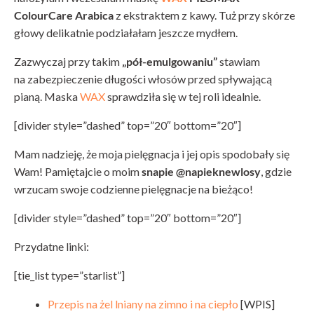
ColourCare Arabica
z ekstraktem z kawy. Tuż przy skórze
głowy delikatnie podziałałam jeszcze mydłem.
Zazwyczaj przy takim
„pół-emulgowaniu”
stawiam
na zabezpieczenie długości włosów przed spływającą
pianą. Maska
WAX
sprawdziła się w tej roli idealnie.
[divider style=”dashed” top=”20″ bottom=”20″]
Mam nadzieję, że moja pielęgnacja i jej opis spodobały się
Wam! Pamiętajcie o moim
snapie @napieknewlosy
, gdzie
wrzucam swoje codzienne pielęgnacje na bieżąco!
[divider style=”dashed” top=”20″ bottom=”20″]
Przydatne linki:
[tie_list type=”starlist”]
Przepis na żel lniany na zimno i na ciepło
[WPIS]