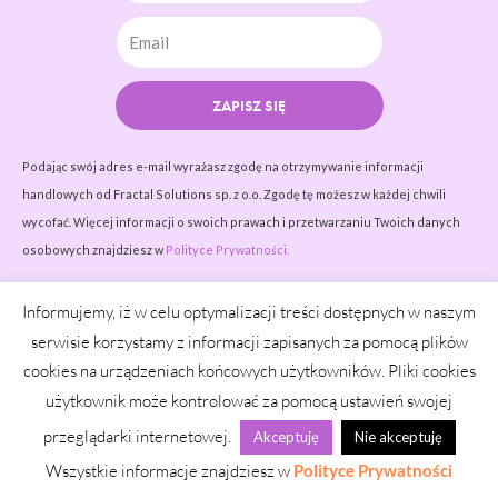
ZAPISZ SIĘ
Podając swój adres e-mail wyrażasz zgodę na otrzymywanie informacji
handlowych od Fractal Solutions sp. z o.o. Zgodę tę możesz w każdej chwili
wycofać. Więcej informacji o swoich prawach i przetwarzaniu Twoich danych
osobowych znajdziesz w
Polityce Prywatności.
Informujemy, iż w celu optymalizacji treści dostępnych w naszym
KONTAKT
serwisie korzystamy z informacji zapisanych za pomocą plików
cookies na urządzeniach końcowych użytkowników. Pliki cookies
kontakt@napieknewlosy.pl
użytkownik może kontrolować za pomocą ustawień swojej
O mnie
przeglądarki internetowej.
Akceptuję
Nie akceptuję
Wszystkie informacje znajdziesz w
Polityce Prywatności
Porady