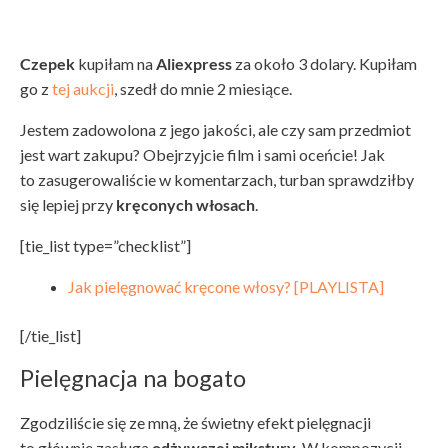
Czepek
kupiłam na
Aliexpress
za około 3 dolary. Kupiłam
go z
tej aukcji
, szedł do mnie 2 miesiące.
Jestem zadowolona z jego jakości, ale czy sam przedmiot
jest wart zakupu? Obejrzyjcie film i sami oceńcie! Jak
to zasugerowaliście w komentarzach, turban sprawdziłby
się lepiej przy
kręconych włosach
.
[tie_list type=”checklist”]
Jak pielęgnować kręcone włosy? [PLAYLISTA]
[/tie_list]
Pielęgnacja na bogato
Zgodziliście się ze mną, że świetny efekt pielęgnacji
to głównie zasługa
odżywczej mikstury
. W kompozycji