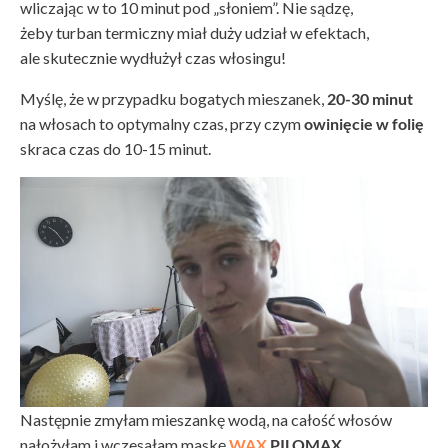
wliczając w to 10 minut pod „słoniem”. Nie sądzę,
żeby turban termiczny miał duży udział w efektach,
ale skutecznie wydłużył czas włosingu!
Myślę, że w przypadku bogatych mieszanek,
20-30 minut
na włosach to optymalny czas, przy czym
owinięcie w folię
skraca czas do 10-15 minut.
Następnie zmyłam mieszankę wodą, na całość włosów
nałożyłam i wczesałam maskę
WAX
PILOMAX