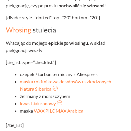
pielęgnację, czy po prostu
pochwalić się włosami
!
[divider style=”dotted” top=”20″ bottom=”20″]
Włosing
stulecia
Wracając do mojego
epickiego włosingu
, w skład
pielęgnacji weszły:
[tie_list type=”checklist”]
czepek / turban termiczny z Aliexpress
maska rokitnikowa do włosów uszkodzonych
Natura Siberica
żel lniany z morszczynem
kwas hialuronowy
maska
WAX PILOMAX Arabica
[/tie_list]