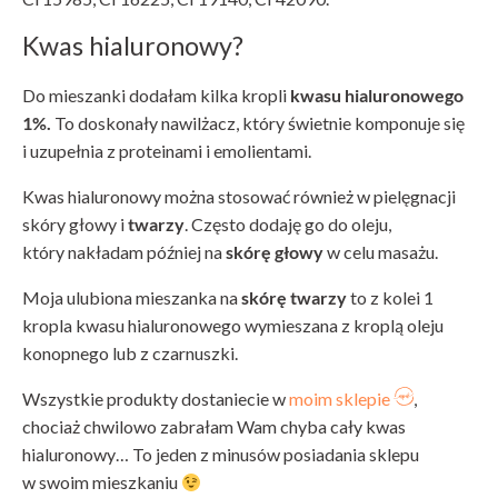
Kwas hialuronowy?
Do mieszanki dodałam kilka kropli
kwasu hialuronowego
1%.
To doskonały nawilżacz, który świetnie komponuje się
i uzupełnia z proteinami i emolientami.
Kwas hialuronowy można stosować również w pielęgnacji
skóry głowy i
twarzy
. Często dodaję go do oleju,
który nakładam później na
skórę głowy
w celu masażu.
Moja ulubiona mieszanka na
skórę twarzy
to z kolei 1
kropla kwasu hialuronowego wymieszana z kroplą oleju
konopnego lub z czarnuszki.
Wszystkie produkty dostaniecie w
moim sklepie
,
chociaż chwilowo zabrałam Wam chyba cały kwas
hialuronowy… To jeden z minusów posiadania sklepu
w swoim mieszkaniu