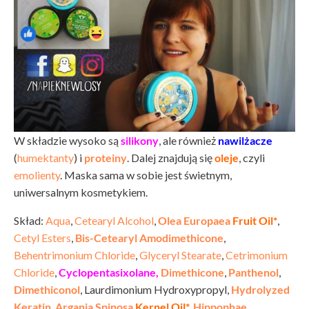
W składzie wysoko są
silikony
, ale również
nawilżacze
(
humektanty
) i
proteiny
. Dalej znajdują się
oleje
, czyli
emolienty
. Maska sama w sobie jest świetnym,
uniwersalnym kosmetykiem.
Skład:
Aqua
,
Cetearyl Alcohol
,
Olea Europaea
Fruit Oil*
,
Cetyl Esters
,
Bis-Cetearyl Amodimethicone
,
Behentrimonium Chloride
,
Glyceryl Stearate
,
Cetrimonium
Chloride
,
Cyclopentasixolane,
Dimethicone
,
Panthenol
,
Dimethiconol
, Laurdimonium Hydroxypropyl,
Hydrolyzed
Keratin
,
Argania Spinosa
Kernel Oil*,
Hippophae