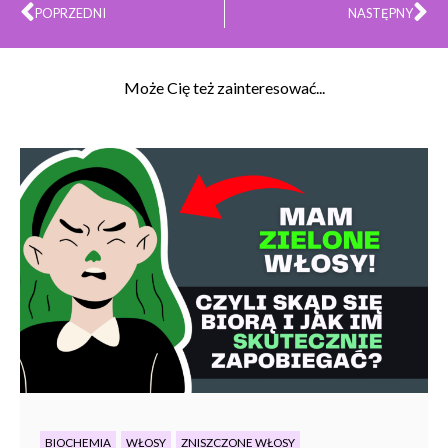
Prev
Na
POPRZEDNI
NASTĘPNY
Może Cię też zainteresować...
BIOCHEMIA
WŁOSY
ZNISZCZONE WŁOSY