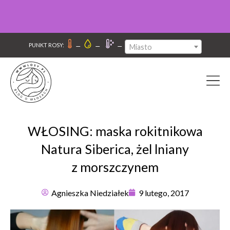
–
–
–
PUNKT ROSY:
Miasto
WŁOSING: maska rokitnikowa
Natura Siberica, żel lniany
z morszczynem
Agnieszka Niedziałek
9 lutego, 2017