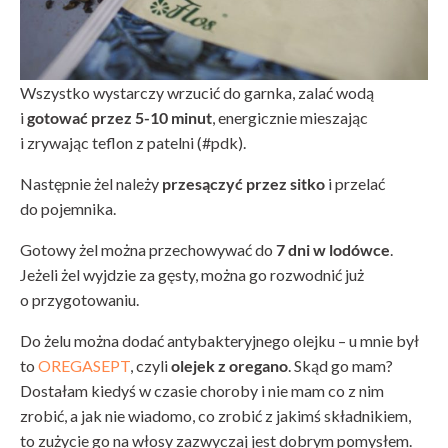
Wszystko wystarczy wrzucić do garnka, zalać wodą
i
gotować przez 5-10 minut
, energicznie mieszając
i zrywając teflon z patelni (#pdk).
Następnie żel należy
przesączyć przez sitko
i przelać
do pojemnika.
Gotowy żel można przechowywać do
7 dni w lodówce
.
Jeżeli żel wyjdzie za gęsty, można go rozwodnić już
o przygotowaniu.
Do żelu można dodać antybakteryjnego olejku – u mnie był
to
OREGASEPT
, czyli
olejek z oregano
. Skąd go mam?
Dostałam kiedyś w czasie choroby i nie mam co z nim
zrobić, a jak nie wiadomo, co zrobić z jakimś składnikiem,
to zużycie go na włosy zazwyczaj jest dobrym pomysłem.