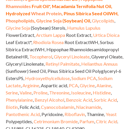
Rhamnoides
Fruit Oil*, Macadamia Ternifolia Nut Oil,
Hydrolyzed
Wheat Protein
, Pinus Sibirica Seed OilWH,
Phospholipids
,
Glycine Soja
(Soybean) Oil
,
Glycolipids
,
Glycine Soja
(Soybean) Sterols,
Humulus Lupulus
FlowerExtract,
Arctium Lappa
Root Extract,
Urtica Dioica
Leaf Extract*,
Rhodiola Rosea
Root ExtractWH, Sorbus
Sibirica ExtractWH, Hippophae Rhamnoidesamidopropyl
BetaineHR,
Tocopherol
,
Glyceryl Linoleate
, Glyveryl Oleate,
Glyceryl Linolenate,
Retinyl Palmitate
,
Helianthus Annuus
(Sunflower) Seed Oil, Pinus Sibirica Seed Oil Polyglyceryl-6
EstersPS,
Hydroxyethylcellulose
,
Sodium PCA
,
Sodium
Lactate
,
Arginine
, Aspartic acid,
PCA
,
Glycine
,
Alanine
,
Serine
,
Valine
,
Proline
,
Threonine
,
Isoleucine
,
Histidine
,
Phenylalanine
,
Benzyl Alcohol
,
Benzoic Acid
,
Sorbic Acid
,
Biotin
, Folic Acid,
Cyanocobalamin
,
Niacinamide
,
Pantothenic Acid
, Pyridoxine,
Riboflavin
, Thamine,
Yeast
Polypeptides,
Cetrimonium Bromide
,
Parfum
,
Citric Acid
.
Ci 15985, CI 16225, CI 19140, CI 42090.