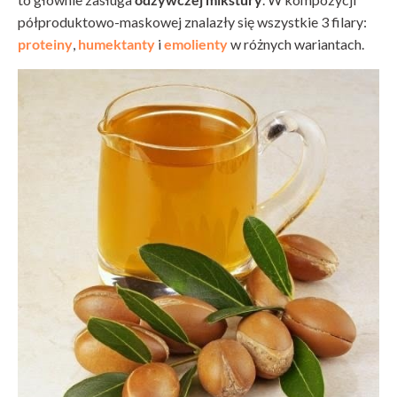
półproduktowo-maskowej znalazły się wszystkie 3 filary:
proteiny
,
humektanty
i
emolienty
w różnych wariantach.