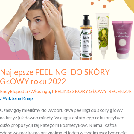
DO SKÓRY
GŁOWY
roku
2022
Najlepsze PEELINGI DO SKÓRY
GŁOWY roku 2022
Encyklopedia \Włosingu
,
PEELING SKÓRY GŁOWY
,
RECENZJE
/
Wiktoria Knap
Czasy gdy mieliśmy do wyboru dwa peelingi do skóry głowy
na krzyż już dawno minęły. W ciągu ostatniego roku przybyło
dużo propozycji tej kategorii kosmetyków. Niemal każda
włosowa marka ma przynajmniej jeden w swoim asortymencie.