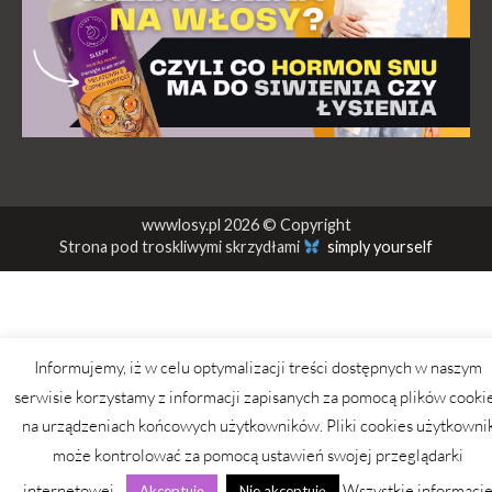
wwwlosy.pl 2026 © Copyright
Strona pod troskliwymi skrzydłami
simply yourself
Informujemy, iż w celu optymalizacji treści dostępnych w naszym
serwisie korzystamy z informacji zapisanych za pomocą plików cooki
na urządzeniach końcowych użytkowników. Pliki cookies użytkowni
może kontrolować za pomocą ustawień swojej przeglądarki
internetowej.
Wszystkie informacj
Akceptuję
Nie akceptuję