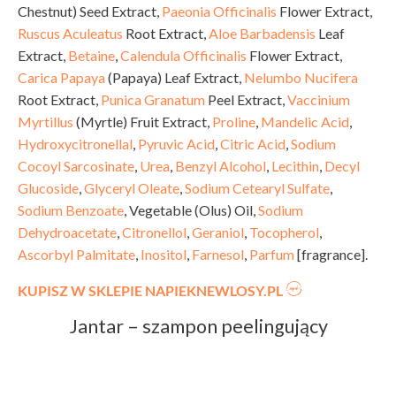
Chestnut) Seed Extract,
Paeonia Officinalis
Flower Extract,
Ruscus Aculeatus
Root Extract,
Aloe Barbadensis
Leaf
Extract,
Betaine
,
Calendula Officinalis
Flower Extract,
Carica Papaya
(Papaya) Leaf Extract,
Nelumbo Nucifera
Root Extract,
Punica Granatum
Peel Extract,
Vaccinium
Myrtillus
(Myrtle) Fruit Extract,
Proline
,
Mandelic Acid
,
Hydroxycitronellal
,
Pyruvic Acid
,
Citric Acid
,
Sodium
Cocoyl Sarcosinate
,
Urea
,
Benzyl Alcohol
,
Lecithin
,
Decyl
Glucoside
,
Glyceryl Oleate
,
Sodium Cetearyl Sulfate
,
Sodium Benzoate
, Vegetable (Olus) Oil,
Sodium
Dehydroacetate
,
Citronellol
,
Geraniol
,
Tocopherol
,
Ascorbyl Palmitate
,
Inositol
,
Farnesol
,
Parfum
[fragrance].
KUPISZ W SKLEPIE NAPIEKNEWLOSY.PL
Jantar – szampon peelingujący