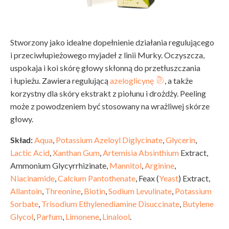
Stworzony jako idealne dopełnienie działania regulującego
i przeciwłupieżowego myjadeł z linii Murky. Oczyszcza,
uspokaja i koi skórę głowy skłonną do przetłuszczania
i łupieżu. Zawiera regulującą
azeloglicynę
, a także
korzystny dla skóry ekstrakt z piołunu i drożdży. Peeling
może z powodzeniem być stosowany na wrażliwej skórze
głowy.
Skład:
Aqua
,
Potassium Azeloyl Diglycinate
,
Glycerin
,
Lactic Acid
,
Xanthan Gum
,
Artemisia Absinthium
Extract,
Ammonium Glycyrrhizinate,
Mannitol
,
Arginine
,
Niacinamide
,
Calcium
Pantothenate
, Feax (
Yeast
) Extract,
Allantoin
,
Threonine
,
Biotin
,
Sodium Levulinate
,
Potassium
Sorbate
,
Trisodium Ethylenediamine Disuccinate
,
Butylene
Glycol
,
Parfum
,
Limonene
,
Linalool
.