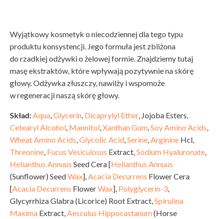
Wyjątkowy kosmetyk o niecodziennej dla tego typu
produktu konsystencji. Jego formuła jest zbliżona
do rzadkiej odżywki o żelowej formie. Znajdziemy tutaj
masę ekstraktów, które wpływają pozytywnie na skórę
głowy. Odżywka złuszczy, nawilży i wspomoże
w regeneracji naszą skórę głowy.
Skład:
Aqua
,
Glycerin
,
Dicaprylyl Ether
, Jojoba Esters,
Cetearyl Alcohol
,
Mannitol
,
Xanthan Gum
,
Soy Amino Acids
,
Wheat Amino Acids
,
Glycolic Acid
,
Serine
,
Arginine
Hcl,
Threonine
,
Fucus Vesiculosus
Extract,
Sodium Hyaluronate
,
Helianthus Annuus
Seed Cera [
Helianthus Annuus
(Sunflower) Seed
Wax
],
Acacia Decurrens
Flower Cera
[
Acacia Decurrens
Flower
Wax
],
Polyglycerin-3
,
Glycyrrhiza Glabra (Licorice) Root Extract,
Spirulina
Maxima
Extract,
Aesculus Hippocastanum
(Horse