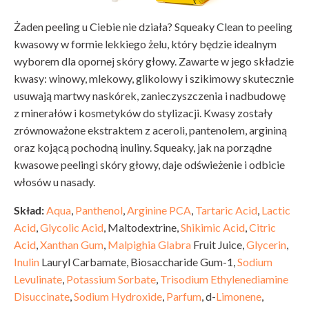
Żaden peeling u Ciebie nie działa? Squeaky Clean to peeling
kwasowy w formie lekkiego żelu, który będzie idealnym
wyborem dla opornej skóry głowy. Zawarte w jego składzie
kwasy: winowy, mlekowy, glikolowy i szikimowy skutecznie
usuwają martwy naskórek, zanieczyszczenia i nadbudowę
z minerałów i kosmetyków do stylizacji. Kwasy zostały
zrównoważone ekstraktem z aceroli, pantenolem, argininą
oraz kojącą pochodną inuliny. Squeaky, jak na porządne
kwasowe peelingi skóry głowy, daje odświeżenie i odbicie
włosów u nasady.
Skład:
Aqua
,
Panthenol
,
Arginine
PCA
,
Tartaric Acid
,
Lactic
Acid
,
Glycolic Acid
, Maltodextrine,
Shikimic Acid
,
Citric
Acid
,
Xanthan Gum
,
Malpighia Glabra
Fruit Juice,
Glycerin
,
Inulin
Lauryl Carbamate, Biosaccharide Gum-1,
Sodium
Levulinate
,
Potassium Sorbate
,
Trisodium Ethylenediamine
Disuccinate
,
Sodium Hydroxide
,
Parfum
, d-
Limonene
,