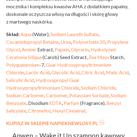
mocznika i kompleksu kwasów AHA z dodatkiem papainy,
doskonale oczyszcza włosy na długości i skórę głowy
z martwego naskórka.
Skład:
Aqua
(Water),
Sodium Laureth Sulfate
,
Cocamidopropyl Betaine
,
Urea
,
Polysorbate 20
,
Propylene
Glycol
,
Amber
Extract,
Papain
,
Glycerin
,
Hydrolyzed
Ceratonia Siliqua
(Carob) Seed Extract,
Zea Mays
Starch,
Polyquaternium
-7,
Guar Hydroxypropyltrimonium
Chloride
,
Lactic Acid
,
Glycolic Acid
,
Citric Acid
,
Malic Acid
,
Salicylic Acid
,
Hydroxypropyl Guar
Hydroxypropyltrimonium Chloride
,
Sodium Chloride
,
Sodium Carbomer
,
Carbomer
,
Potassium Sorbate
,
Sodium
Benzoate
, Disodium
EDTA
,
Parfum
(Fragrance),
Benzyl
Salicylate
,
Citronellol
,
Hexyl Cinnamal
.
KUPISZ W SKLEPIE NAPIEKNEWLOSY.PL
Anwen – Wake it Up szampon kawowy