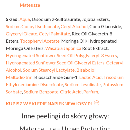
Mateusza
Skład:
Aqua
, Disodium 2-Sulfolaurate, Jojoba Esters,
Sodium Cocoyl Isethionate
,
Cetyl Alcohol
, Coco Glucoside,
Glyceryl Oleate
,
Cetyl Palmitate
, Rice Oil Glycereth-8
Esters,
Tocopheryl Acetate
, Moringa Oil/Hydrogenated
Moringa Oil Esters,
Wasabia Japonica
Root Extract,
Hydrogenated Sunflower Seed Oil Polyglyceryl-3 Esters
,
Hydrogenated Sunflower Seed Oil Glyceryl Esters
,
Cetearyl
Alcohol
,
Sodium Stearoyl Lactylate
,
Bisabolol
,
Maltodextrin
, Biosaccharide Gum-1,
Lactic Acid
,
Trisodium
Ethylenediamine Disuccinate
,
Sodium Levulinate
,
Potassium
Sorbate
,
Sodium Benzoate
,
Citric Acid
,
Parfum
.
KUPISZ W SKLEPIE NAPIEKNEWLOSY.PL
Inne peelingi do skóry głowy:
Maternatura – Urban Protection