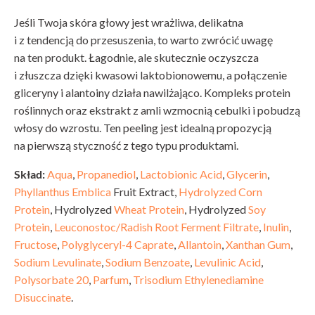
Jeśli Twoja skóra głowy jest wrażliwa, delikatna
i z tendencją do przesuszenia, to warto zwrócić uwagę
na ten produkt. Łagodnie, ale skutecznie oczyszcza
i złuszcza dzięki kwasowi laktobionowemu, a połączenie
gliceryny i alantoiny działa nawilżająco. Kompleks protein
roślinnych oraz ekstrakt z amli wzmocnią cebulki i pobudzą
włosy do wzrostu. Ten peeling jest idealną propozycją
na pierwszą styczność z tego typu produktami.
Skład:
Aqua
,
Propanediol
,
Lactobionic Acid
,
Glycerin
,
Phyllanthus Emblica
Fruit Extract,
Hydrolyzed Corn
Protein
, Hydrolyzed
Wheat Protein
, Hydrolyzed
Soy
Protein
,
Leuconostoc/Radish Root Ferment Filtrate
,
Inulin
,
Fructose
,
Polyglyceryl-4 Caprate
,
Allantoin
,
Xanthan Gum
,
Sodium Levulinate
,
Sodium Benzoate
,
Levulinic Acid
,
Polysorbate 20
,
Parfum
,
Trisodium Ethylenediamine
Disuccinate
.