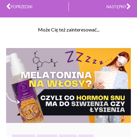
Prev
Na
POPRZEDNI
NASTĘPNY
Może Cię też zainteresować...