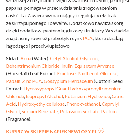
wrażliwej z enzymami. Dzięki zawartości enzymu, jakim jest
papaina, pomaga w przeciwdziałaniu zrogowaceniom
naskórka. Zawiera wzmacniający i regulujący ekstrakt
ze skrzypu polnego i bawełny. Dodatkowo nawilża skórę
dzięki dodatkowi pantenolu, glukozy i fruktozy. W składzie
znajdziemy również prebiotyk i cynk
PCA
, które działają
łagodząco i przeciwłupieżowo.
Skład:
Aqua
(Water),
Cetyl Alcohol
,
Glycerin
,
Behentrimonium Chloride
,
Inulin
,
Equisetum Arvense
(Horsetail) Leaf Extract,
Fructose
,
Panthenol
,
Glucose
,
Papain
,
Zinc PCA
,
Gossypium Herbaceum
(Cotton) Seed
Extract,
Hydroxypropyl Guar Hydroxypropyltrimonium
Chloride
,
Isopropyl Alcohol
,
Potassium Hydroxide
,
Citric
Acid
,
Hydroxyethylcellulose
,
Phenoxyethanol
,
Caprylyl
Glycol
,
Sodium Benzoate
,
Potassium Sorbate
,
Parfum
(Fragrance).
KUPISZ W SKLEPIE NAPIEKNEWLOSY.PL