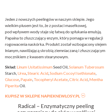
Jeden z nowszych peelingów w naszym sklepie. Jego
wielkim plusem jest to, że z postaci masełkowej,
pod wpływem wody staje się łatwą do spłukania emulsją.
Papaina to złuszczający enzym, który pomaga w regulacji
rogowacenia naskórka. Produkt został wzbogacony olejem
lnianym, nawilżającą skrobią ziemniaczaną i złuszczającym
mocznikiem z kwasem stearynowym.
Skład:
Linum Usitatissimum
Seed Oil,
Solanum Tuberosum
Starch,
Urea
,
Stearic Acid
,
Sodium Cocoyl Isethionate
,
Glucose
,
Papain
,
Tocopheryl Acetate
,
Citric Acid
,
Mentha
Piperita
Oil.
KUPISZ W SKLEPIE NAPIEKNEWLOSY.PL
Radical – Enzymatyczny peeling