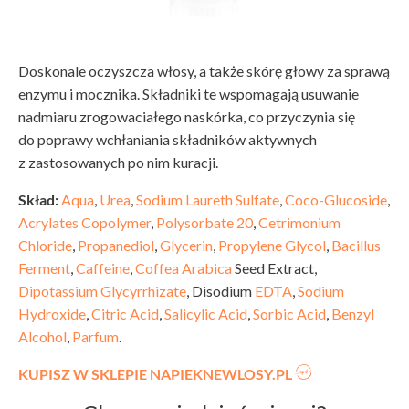
Doskonale oczyszcza włosy, a także skórę głowy za sprawą
enzymu i mocznika. Składniki te wspomagają usuwanie
nadmiaru zrogowaciałego naskórka, co przyczynia się
do poprawy wchłaniania składników aktywnych
z zastosowanych po nim kuracji.
Skład:
Aqua
,
Urea
,
Sodium Laureth Sulfate
,
Coco-Glucoside
,
Acrylates Copolymer
,
Polysorbate 20
,
Cetrimonium
Chloride
,
Propanediol
,
Glycerin
,
Propylene Glycol
,
Bacillus
Ferment
,
Caffeine
,
Coffea Arabica
Seed Extract,
Dipotassium Glycyrrhizate
, Disodium
EDTA
,
Sodium
Hydroxide
,
Citric Acid
,
Salicylic Acid
,
Sorbic Acid
,
Benzyl
Alcohol
,
Parfum
.
KUPISZ W SKLEPIE NAPIEKNEWLOSY.PL