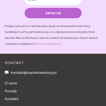
ZAPISZ SIĘ
Podając swój adres e-mail wyrażasz zgodę na otrzymywanie informacji
handlowych od Fractal Solutions sp. z o.o. Zgodę tę możesz w każdej chwili
wycofać. Więcej informacji o swoich prawach i przetwarzaniu Twoich danych
osobowych znajdziesz w
Polityce Prywatności.
KONTAKT
kontakt@napieknewlosy.pl
O mnie
Porady
Kontakt