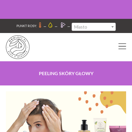
–
–
–
PUNKT ROSY:
Miasto
PEELING SKÓRY GŁOWY