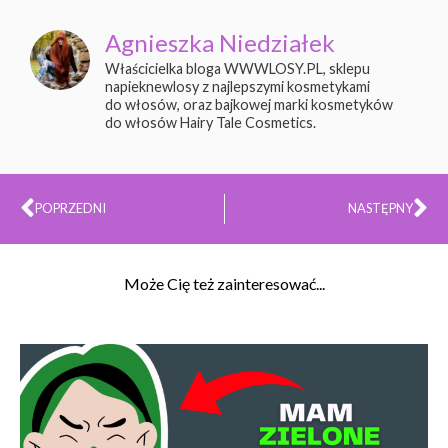
Agnieszka Niedziałek
Właścicielka bloga WWWLOSY.PL, sklepu
napieknewlosy z najlepszymi kosmetykami
do włosów, oraz bajkowej marki kosmetyków
do włosów Hairy Tale Cosmetics.
Prev
Na
POPRZEDNI
NASTĘPNY
Może Cię też zainteresować...