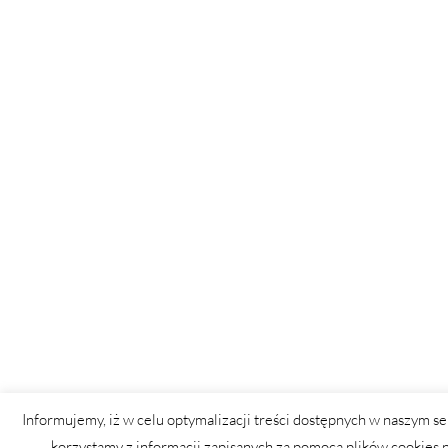
Informujemy, iż w celu optymalizacji treści dostępnych w naszym se
korzystamy z informacji zapisanych za pomocą plików cookies 