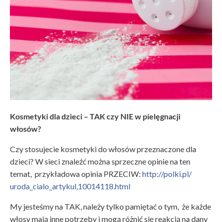
Kosmetyki dla dzieci – TAK czy NIE w pielęgnacji
włosów?
Czy stosujecie kosmetyki do włosów przeznaczone dla
dzieci? W sieci znaleźć można sprzeczne opinie na ten
temat, przykładowa opinia PRZECIW:
http://polki.pl/
uroda_cialo_artykul,1001411
8.html
My jesteśmy na TAK, należy tylko pamiętać o tym, że każde
włosy mają inne potrzeby i mogą różnić się reakcją na dany