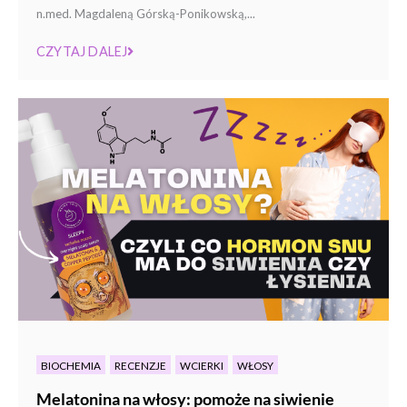
n.med. Magdaleną Górską-Ponikowską,...
CZYTAJ DALEJ
BIOCHEMIA
RECENZJE
WCIERKI
WŁOSY
Melatonina na włosy: pomoże na siwienie