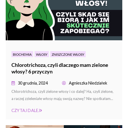
BIOCHEMIA
WŁOSY
ZNISZCZONE WŁOSY
Chlorotrichoza, czyli dlaczego mam zielone
włosy? 6 przyczyn
30 grudnia, 2024
Agnieszka Niedziałek
Chlorotrichoza, czyli zielone włosy i co dalej? Ha, czyli zielone,
a raczej zzieleniałe włosy mają swoją nazwę? Nie spotkałam...
CZYTAJ DALEJ