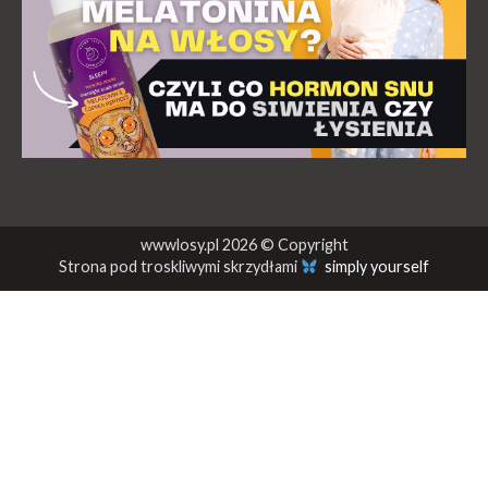
wwwlosy.pl 2026 © Copyright
Strona pod troskliwymi skrzydłami
simply yourself