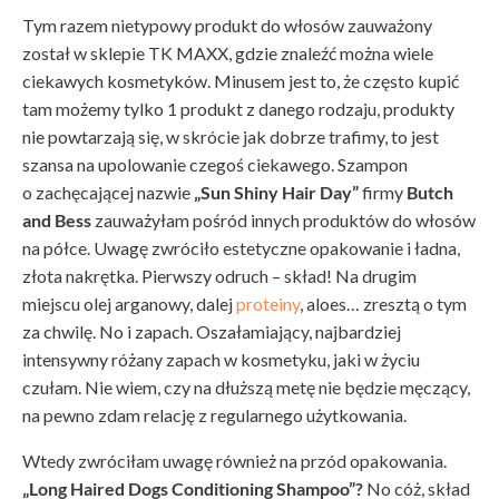
Tym razem nietypowy produkt do włosów zauważony
został w sklepie TK MAXX, gdzie znaleźć można wiele
ciekawych kosmetyków. Minusem jest to, że często kupić
tam możemy tylko 1 produkt z danego rodzaju, produkty
nie powtarzają się, w skrócie jak dobrze trafimy, to jest
szansa na upolowanie czegoś ciekawego. Szampon
o zachęcającej nazwie
„Sun Shiny Hair Day”
firmy
Butch
and Bess
zauważyłam pośród innych produktów do włosów
na półce. Uwagę zwróciło estetyczne opakowanie i ładna,
złota nakrętka. Pierwszy odruch – skład! Na drugim
miejscu olej arganowy, dalej
proteiny
, aloes… zresztą o tym
za chwilę. No i zapach. Oszałamiający, najbardziej
intensywny różany zapach w kosmetyku, jaki w życiu
czułam. Nie wiem, czy na dłuższą metę nie będzie męczący,
na pewno zdam relację z regularnego użytkowania.
Wtedy zwróciłam uwagę również na przód opakowania.
„Long Haired Dogs Conditioning Shampoo”?
No cóż, skład