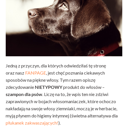
Jedną z przyczyn, dla których odwiedziłaś tę stronę
oraz nasz
FANPAGE
, jest chęć poznania ciekawych
sposobów na piękne włosy. Tym razem opiszę
zdecydowanie
NIETYPOWY
produkt do włosów –
szampon dla psów
. Liczę na to, że wpis ten nie zdziwi
zaprawionych w bojach włosomaniaczek, które ochoczo
nakładają na swoje włosy ziemniaki, moczą je w herbacie,
myją płynem do higieny intymnej (świetna alternatywa dla
płukanek zakwaszających!
).