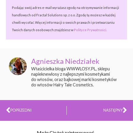
Podając swój adres e-mail wyrażasz zgodę na otrzymywanie informacji
handlowych od Fractal Solutions sp. z o.o. Zgodę tę możesz w każdej
chwili wycofać. Więcej informacji o swoich prawach i przetwarzaniu
Twoich danych osobowych znajdziesz w
Polityce Prywatności.
Agnieszka Niedziałek
Właścicielka bloga WWWLOSY.PL, sklepu
napieknewlosy z najlepszymi kosmetykami
do włosów, oraz bajkowej marki kosmetyków
do włosów Hairy Tale Cosmetics.
Prev
Na
POPRZEDNI
NASTĘPNY
Może Cię też zainteresować...