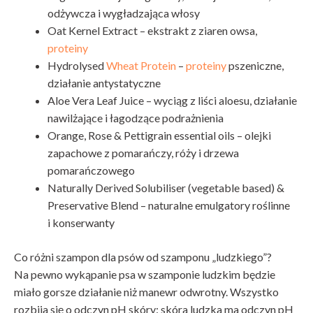
odżywcza i wygładzająca włosy
Oat Kernel Extract – ekstrakt z ziaren owsa,
proteiny
Hydrolysed
Wheat Protein
–
proteiny
pszeniczne,
działanie antystatyczne
Aloe Vera Leaf Juice – wyciąg z liści aloesu, działanie
nawilżające i łagodzące podrażnienia
Orange, Rose & Pettigrain essential oils – olejki
zapachowe z pomarańczy, róży i drzewa
pomarańczowego
Naturally Derived Solubiliser (vegetable based) &
Preservative Blend – naturalne emulgatory roślinne
i konserwanty
Co różni szampon dla psów od szamponu „ludzkiego”?
Na pewno wykąpanie psa w szamponie ludzkim będzie
miało gorsze działanie niż manewr odwrotny. Wszystko
rozbija się o odczyn pH skóry: skóra ludzka ma odczyn pH