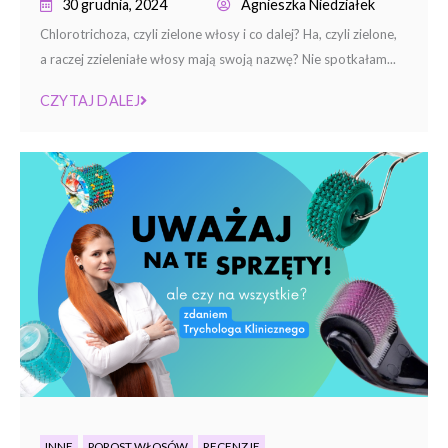
30 grudnia, 2024
Agnieszka Niedziałek
Chlorotrichoza, czyli zielone włosy i co dalej? Ha, czyli zielone,
a raczej zzieleniałe włosy mają swoją nazwę? Nie spotkałam...
CZYTAJ DALEJ
INNE
POROST WŁOSÓW
RECENZJE