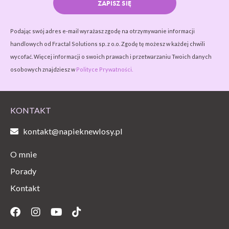
ZAPISZ SIĘ
Podając swój adres e-mail wyrażasz zgodę na otrzymywanie informacji
handlowych od Fractal Solutions sp. z o.o. Zgodę tę możesz w każdej chwili
wycofać. Więcej informacji o swoich prawach i przetwarzaniu Twoich danych
osobowych znajdziesz w
Polityce Prywatności.
KONTAKT
kontakt@napieknewlosy.pl
O mnie
Porady
Kontakt
Facebook
Instagram
Youtube
Tiktok