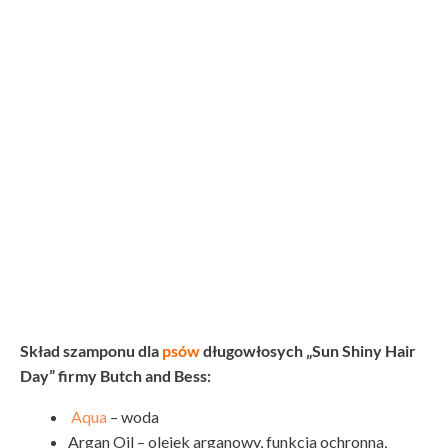
Skład szamponu dla
psów
długowłosych „Sun Shiny Hair
Day” firmy Butch and Bess:
Aqua
– woda
Argan Oil – olejek arganowy, funkcja ochronna,