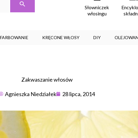
Encykl
Słowniczek
skład
włosingu
, FARBOWANIE
KRĘCONE WŁOSY
DIY
OLEJOWAN
Zakwaszanie włosów
Agnieszka Niedziałek
28 lipca, 2014