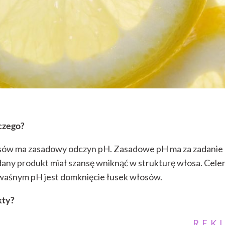
czego?
sów ma zasadowy odczyn pH. Zasadowe pH ma za zadanie
dany produkt miał szansę wniknąć w strukturę włosa. Cele
waśnym pH jest domknięcie łusek włosów.
kty?
REK