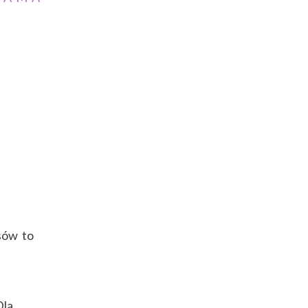
sów to
Dla