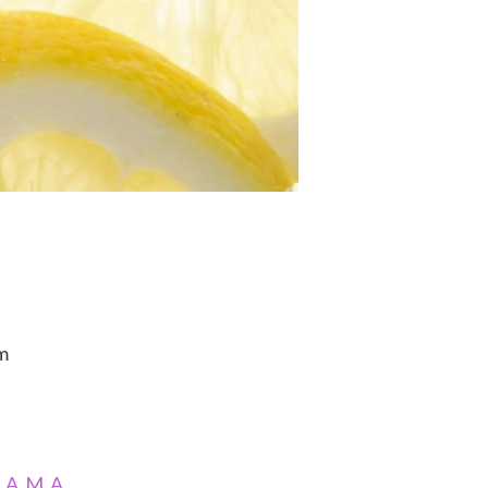
m
LAMA