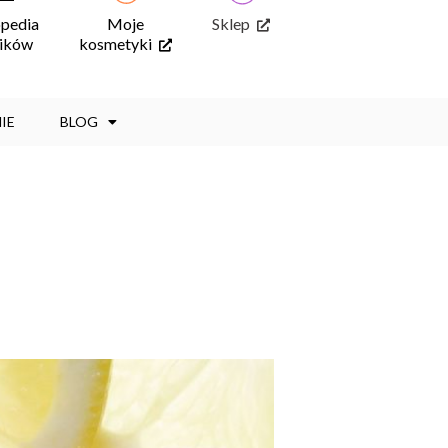
opedia
Moje
Sklep
ników
kosmetyki
IE
BLOG