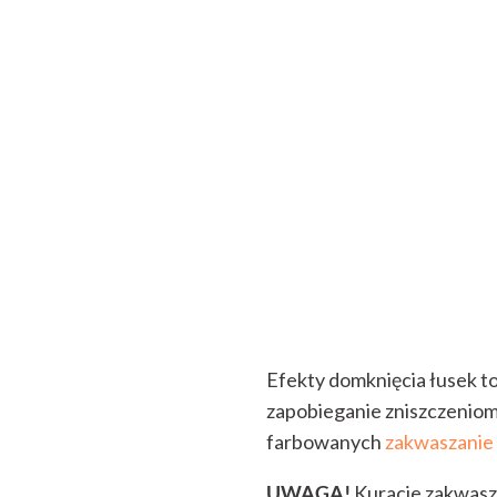
Efekty domknięcia łusek to
zapobieganie zniszczenio
farbowanych
zakwaszanie
UWAGA!
Kuracje zakwasza