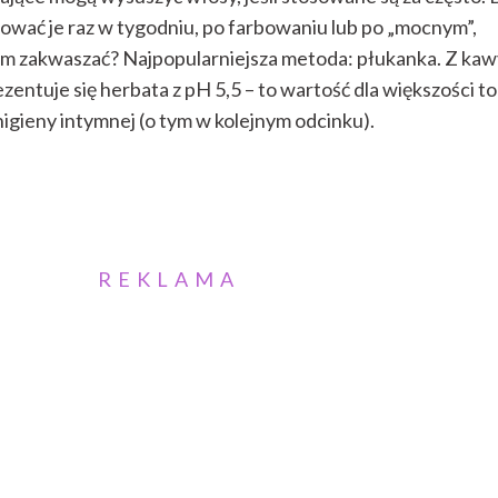
ować je raz w tygodniu, po farbowaniu lub po „mocnym”,
m zakwaszać? Najpopularniejsza metoda: płukanka. Z kawy
zentuje się herbata z pH 5,5 – to wartość dla większości to
igieny intymnej (o tym w kolejnym odcinku).
REKLAMA