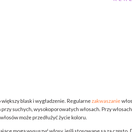
 większy blask i wygładzenie. Regularne
zakwaszanie
wło
m przy suchych, wysokoporowatych włosach. Przy włosach
włosów może przedłużyć życie koloru.
jące mogą wysuszyć włosy, jeśli stosowane są za często. 