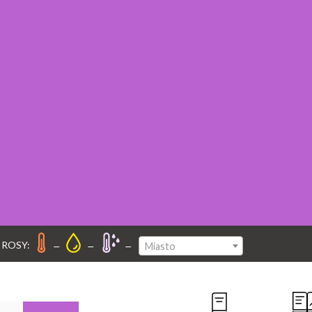
–
–
–
 ROSY:
Miasto