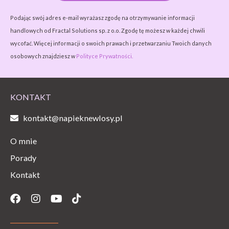
Podając swój adres e-mail wyrażasz zgodę na otrzymywanie informacji
handlowych od Fractal Solutions sp. z o.o. Zgodę tę możesz w każdej chwili
wycofać. Więcej informacji o swoich prawach i przetwarzaniu Twoich danych
osobowych znajdziesz w
Polityce Prywatności.
KONTAKT
kontakt@napieknewlosy.pl
O mnie
Porady
Kontakt
Facebook
Instagram
Youtube
Tiktok