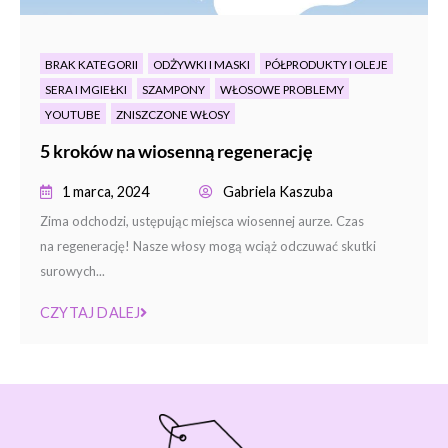
BRAK KATEGORII
ODŻYWKI I MASKI
PÓŁPRODUKTY I OLEJE
SERA I MGIEŁKI
SZAMPONY
WŁOSOWE PROBLEMY
YOUTUBE
ZNISZCZONE WŁOSY
5 kroków na wiosenną regenerację
1 marca, 2024
Gabriela Kaszuba
Zima odchodzi, ustępując miejsca wiosennej aurze. Czas
na regenerację! Nasze włosy mogą wciąż odczuwać skutki
surowych...
CZYTAJ DALEJ