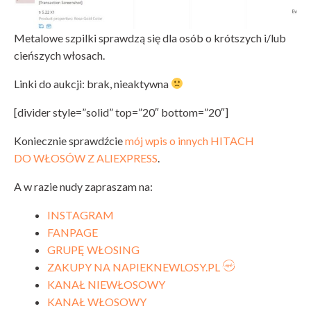
Metalowe szpilki sprawdzą się dla osób o krótszych i/lub
cieńszych włosach.
Linki do aukcji: brak, nieaktywna
[divider style=”solid” top=”20″ bottom=”20″]
Koniecznie sprawdźcie
mój wpis o innych HITACH
DO WŁOSÓW Z ALIEXPRESS
.
A w razie nudy zapraszam na:
INSTAGRAM
FANPAGE
GRUPĘ WŁOSING
ZAKUPY NA NAPIEKNEWLOSY.PL
KANAŁ NIEWŁOSOWY
KANAŁ WŁOSOWY