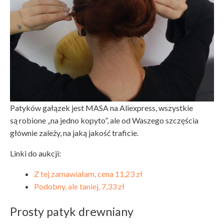
Patyków gałązek jest MASA na Aliexpress, wszystkie
są robione „na jedno kopyto”, ale od Waszego szczęścia
głównie zależy, na jaką jakość traficie.
Linki do aukcji:
Z tej zamawiałam, cena 11,23 zł
Podobny, ale taniej, 7,33 zł
Prosty patyk drewniany