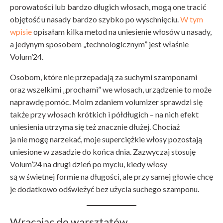
porowatości lub bardzo długich włosach, mogą one tracić
objętość u nasady bardzo szybko po wyschnięciu.
W tym
wpisie
opisałam kilka metod na uniesienie włosów u nasady,
a jedynym sposobem „technologicznym” jest właśnie
Volum’24.
Osobom, które nie przepadają za suchymi szamponami
oraz wszelkimi „prochami” we włosach, urządzenie to może
naprawdę pomóc. Moim zdaniem volumizer sprawdzi się
także przy włosach krótkich i półdługich – na nich efekt
uniesienia utrzyma się też znacznie dłużej. Chociaż
ja nie mogę narzekać, moje superciężkie włosy pozostają
uniesione w zasadzie do końca dnia. Zazwyczaj stosuję
Volum’24 na drugi dzień po myciu, kiedy włosy
są w świetnej formie na długości, ale przy samej głowie chcę
je dodatkowo odświeżyć bez użycia suchego szamponu.
Wracając do warsztatów…