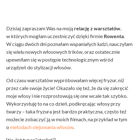
Dzisiaj zapraszam Was na moją
relację z warsztatów
,
w których mogłam uczestniczyć dzięki firmie
Rowenta
.
W ciągu dwóch dni poznałam wspaniałych ludzi, nauczyłam
się wielu nowych włosowych trików, oraz ostatecznie
upewniłam się w postępie technologicznym wśród
urządzeń do stylizacji włosów.
Od czasu warsztatów wypróbowałam więcej fryzur, niż
przez całe swoje życie! Okazało się też, że da się zakręcić
moje włosy i nie rozprostowują się one wcale tak szybko.
Wykorzystuję to na co dzień, podkręcając włosy przy
twarzy – taka fryzura jest bardzo praktyczna, często też
możecie zobaczyć ją w moich filmach, na przykład w tym
o
metodach olejowania włosów
.
[tie_list type=”starlist”]