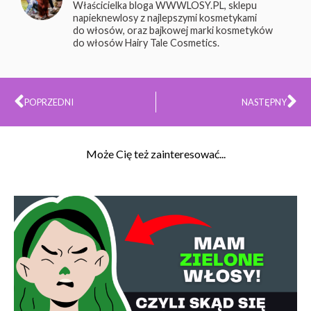
Właścicielka bloga WWWLOSY.PL, sklepu
napieknewlosy z najlepszymi kosmetykami
do włosów, oraz bajkowej marki kosmetyków
do włosów Hairy Tale Cosmetics.
Prev
Na
POPRZEDNI
NASTĘPNY
Może Cię też zainteresować...