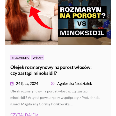
BIOCHEMIA
WŁOSY
Olejek rozmarynowy na porost włosów:
czy zastąpi minoksidil?
24 lipca, 2024
Agnieszka Niedziałek
Olejek rozmarynowy na porost włosów: czy zastąpi
minoksidil? Artykuł powstał przy współpracy z Prof. dr hab.
n.med. Magdaleną Górską-Ponikowską,...
CZYTAJ DALEJ