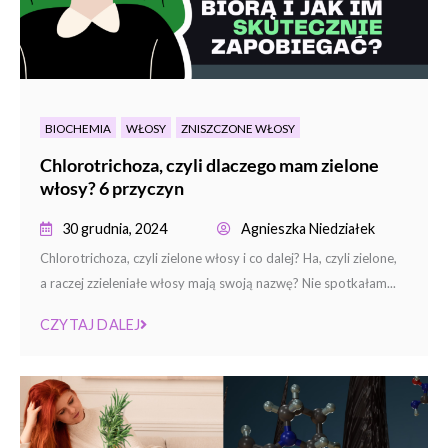
BIOCHEMIA
WŁOSY
ZNISZCZONE WŁOSY
Chlorotrichoza, czyli dlaczego mam zielone
włosy? 6 przyczyn
30 grudnia, 2024
Agnieszka Niedziałek
Chlorotrichoza, czyli zielone włosy i co dalej? Ha, czyli zielone,
a raczej zzieleniałe włosy mają swoją nazwę? Nie spotkałam...
CZYTAJ DALEJ