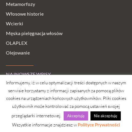
Metamorfozy
Włosowe historie
Wcierki
Męska pielęgnacja włosów
OLAPLEX
Olejowanie
NAJNOWSZE WPISY
Informujemy, iż w celu optymalizacji treści dostępnych w naszym
serwisie korzystamy z informacji zapisanych za pomocą plików
cookies na urządzeniach końcowych użytkowników. Pliki cookies
użytkownik może kontrolować za pomocą ustawień swojej
przeglądarki internetowej.
Akceptuję
Nie akceptuję
Wszystkie informacje znajdziesz w
Polityce Prywatności