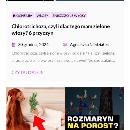
BIOCHEMIA
WŁOSY
ZNISZCZONE WŁOSY
Chlorotrichoza, czyli dlaczego mam zielone
włosy? 6 przyczyn
30 grudnia, 2024
Agnieszka Niedziałek
Chlorotrichoza, czyli zielone włosy i co dalej? Ha, czyli zielone,
a raczej zzieleniałe włosy mają swoją nazwę? Nie spotkałam...
CZYTAJ DALEJ