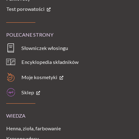
Test porowatości
POLECANE STRONY
Słowniczek włosingu
Encyklopedia składników
Moje kosmetyki
Sklep
WIEDZA
Henna, zioła, farbowanie
Kręcone włosy