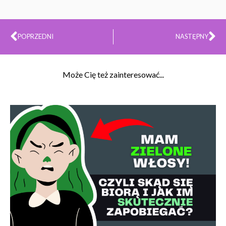
Prev
Na
POPRZEDNI
NASTĘPNY
Może Cię też zainteresować...