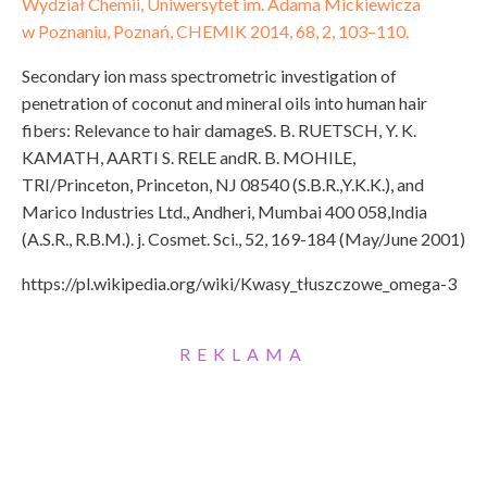
Wydział Chemii, Uniwersytet im. Adama Mickiewicza
w Poznaniu, Poznań, CHEMIK 2014, 68, 2, 103–110.
Secondary ion mass spectrometric investigation of
penetration of coconut and mineral oils into human hair
fibers: Relevance to hair damageS. B. RUETSCH, Y. K.
KAMATH, AARTI S. RELE andR. B. MOHILE,
TRI/Princeton, Princeton, NJ 08540 (S.B.R.,Y.K.K.), and
Marico Industries Ltd., Andheri, Mumbai 400 058,India
(A.S.R., R.B.M.). j. Cosmet. Sci., 52, 169-184 (May/June 2001)
https://pl.wikipedia.org/wiki/Kwasy_tłuszczowe_omega-3
REKLAMA