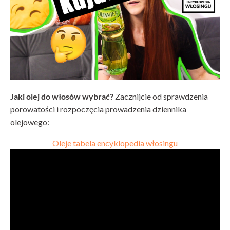
Jaki olej do włosów wybrać?
Zacznijcie od sprawdzenia
porowatości i rozpoczęcia prowadzenia dziennika
olejowego:
Oleje tabela encyklopedia włosingu