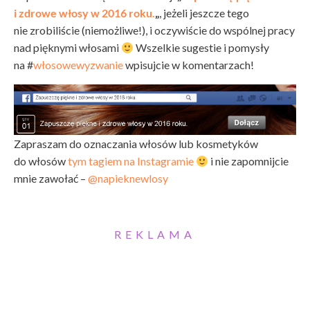
i zdrowe włosy w 2016 roku.
„
, jeżeli jeszcze tego
nie zrobiliście (niemożliwe!), i oczywiście do wspólnej pracy
nad pięknymi włosami
Wszelkie sugestie i pomysły
na #
włosowewyzwanie
wpisujcie w komentarzach!
Zapraszam do oznaczania włosów lub kosmetyków
do włosów
tym tagiem na Instagramie
i nie zapomnijcie
mnie zawołać –
@napieknewlosy
REKLAMA