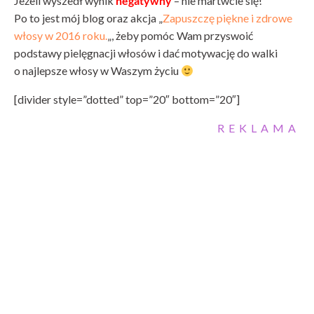
Jeżeli wyszedł wynik
negatywny
– nie martwcie się!
Po to jest mój blog oraz akcja „
Zapuszczę piękne i zdrowe
włosy w 2016 roku.
„, żeby pomóc Wam przyswoić
podstawy pielęgnacji włosów i dać motywację do walki
o najlepsze włosy w Waszym życiu
[divider style=”dotted” top=”20″ bottom=”20″]
REKLAMA