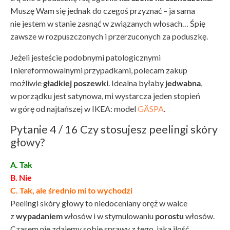
Muszę Wam się jednak do czegoś przyznać – ja sama
nie jestem w stanie zasnąć w związanych włosach… Śpię
zawsze w rozpuszczonych i przerzuconych za poduszkę.
Jeżeli jesteście podobnymi patologicznymi
i niereformowalnymi przypadkami, polecam zakup
możliwie
gładkiej poszewki
. Idealna byłaby
jedwabna
,
w porządku jest satynowa, mi wystarcza jeden stopień
w górę od najtańszej w IKEA: model
GÄSPA
.
Pytanie 4 / 16 Czy stosujesz peelingi skóry
głowy?
A. Tak
B. Nie
C. Tak, ale średnio mi to wychodzi
Peelingi skóry głowy to niedoceniany oręż w walce
z
wypadaniem
włosów i w stymulowaniu
porostu
włosów.
Czasem nie zdajemy sobie sprawy z tego, jaka ilość