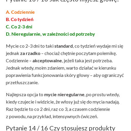
A. Codziennie
B. Co tydzień
C. Co 2-3 dni
D. Nieregularnie, w zależności od potrzeby
Mycie co 2-3 dni to taki
standard
, co tydzień wydaje mi się
jednak
za rzadko
– chociaż chętnie poczytam polemikę.
Codziennie –
akceptowalne
, jeżeli taka jest potrzeba.
Jednak wtedy, moim zdaniem, warto działać w kierunku
poprawienia funkcjonowania skóry głowy – aby ograniczyć
przetłuszczanie.
Najlepsza opcja to
mycie nieregularne
, po prostu wtedy,
kiedy czujecie i widzicie, że włosy już się do mycia nadają.
Raz będzie to co 2 dni, raz co 3, a czasem codziennie
z powodu, na przykład, intensywnych ćwiczeń.
Pytanie 14 / 16 Czy stosujesz produkty