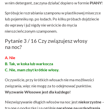
w nim detergent, zaczyna działać dopiero w formie
PIANY
!
Spróbujcie rozrabiania szamponu w plastikowej miseczce
lub pojemniku np. po lodach. Po kilku próbach dojdziecie
do wprawy i już nigdy nie wrócicie do mycia
nierozcieńczonym szamponem.
Pytanie 3 / 16 Czy związujesz włosy
na noc?
A. Nie
B. Tak, w koka lub warkocza
C. Nie, mam zbyt krótkie włosy.
Oczywiście, przy krótkich włosach nie ma możliwości
związania, więc nie mogę za to odejmować punktów.
Wyzwanie Włosowe jest dla każdego!
Niezwiązywanie długich włosów na noc jest
niekorzystne
–
trą one o poduszkę i są ogólnie
narażone na uszkodzenia
.