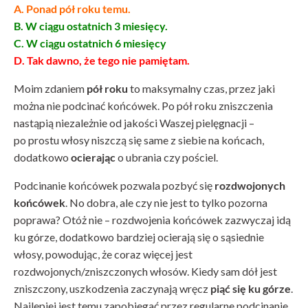
A. Ponad pół roku temu.
B. W ciągu ostatnich 3 miesięcy.
C. W ciągu ostatnich 6 miesięcy
D. Tak dawno, że tego nie pamiętam.
Moim zdaniem
pół roku
to maksymalny czas, przez jaki
można nie podcinać końcówek. Po pół roku zniszczenia
nastąpią niezależnie od jakości Waszej pielęgnacji –
po prostu włosy niszczą się same z siebie na końcach,
dodatkowo
ocierając
o ubrania czy pościel.
Podcinanie końcówek pozwala pozbyć się
rozdwojonych
końcówek
. No dobra, ale czy nie jest to tylko pozorna
poprawa? Otóż nie – rozdwojenia końcówek zazwyczaj idą
ku górze, dodatkowo bardziej ocierają się o sąsiednie
włosy, powodując, że coraz więcej jest
rozdwojonych/zniszczonych włosów. Kiedy sam dół jest
zniszczony, uszkodzenia zaczynają wręcz
piąć się ku górze
.
Najlepiej jest temu zapobiegać przez regularne podcinanie,