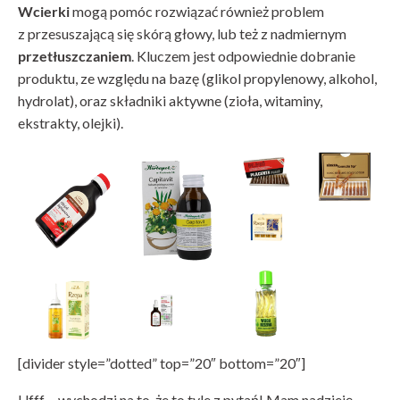
Wcierki
mogą pomóc rozwiązać również problem
z przesuszającą się skórą głowy, lub też z nadmiernym
przetłuszczaniem
. Kluczem jest odpowiednie dobranie
produktu, ze względu na bazę (glikol propylenowy, alkohol,
hydrolat), oraz składniki aktywne (zioła, witaminy,
ekstrakty, olejki).
[divider style=”dotted” top=”20″ bottom=”20″]
Ufff… wychodzi na to, że to tyle z pytań! Mam nadzieję,