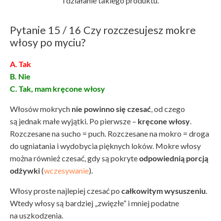
i działanie takiego produktu.
Pytanie 15 / 16 Czy rozczesujesz mokre
włosy po myciu?
A. Tak
B. Nie
C. Tak, mam kręcone włosy
Włosów mokrych
nie powinno się czesać
, od czego
są jednak małe wyjątki. Po pierwsze –
kręcone włosy
.
Rozczesane na sucho = puch. Rozczesane na mokro = droga
do ugniatania i wydobycia pięknych loków. Mokre włosy
można również czesać, gdy są pokryte
odpowiednią porcją
odżywki
(
wczesywanie
).
Włosy proste najlepiej czesać po
całkowitym wysuszeniu
.
Wtedy włosy są bardziej „zwięzłe” i mniej podatne
na uszkodzenia.