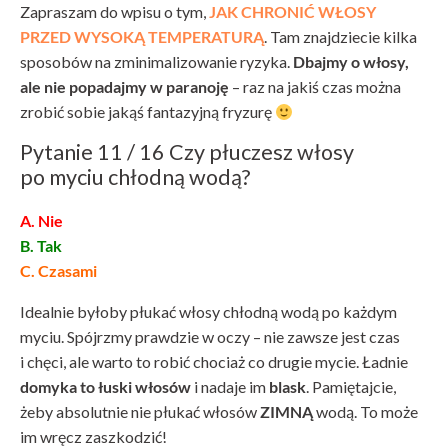
Zapraszam do wpisu o tym,
JAK CHRONIĆ WŁOSY
PRZED WYSOKĄ TEMPERATURĄ
. Tam znajdziecie kilka
sposobów na zminimalizowanie ryzyka.
Dbajmy o włosy,
ale nie popadajmy w paranoję
– raz na jakiś czas można
zrobić sobie jakąś fantazyjną fryzurę
Pytanie 11 / 16 Czy płuczesz włosy
po myciu chłodną wodą?
A. Nie
B. Tak
C. Czasami
Idealnie byłoby płukać włosy chłodną wodą po każdym
myciu. Spójrzmy prawdzie w oczy – nie zawsze jest czas
i chęci, ale warto to robić chociaż co drugie mycie. Ładnie
domyka to łuski włosów
i nadaje im
blask
. Pamiętajcie,
żeby absolutnie nie płukać włosów
ZIMNĄ
wodą. To może
im wręcz zaszkodzić!