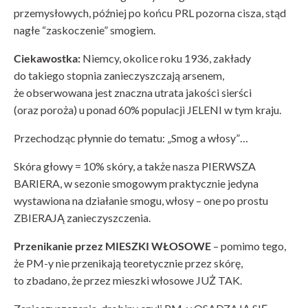
przemysłowych, później po końcu PRL pozorna cisza, stąd
nagłe “zaskoczenie” smogiem.
Ciekawostka:
Niemcy, okolice roku 1936, zakłady
do takiego stopnia zanieczyszczają arsenem,
że obserwowana jest znaczna utrata jakości sierści
(oraz poroża) u ponad 60% populacji JELENI w tym kraju.
Przechodząc płynnie do tematu: „Smog a włosy”…
Skóra głowy = 10% skóry, a także nasza PIERWSZA
BARIERA, w sezonie smogowym praktycznie jedyna
wystawiona na działanie smogu, włosy – one po prostu
ZBIERAJĄ zanieczyszczenia.
Przenikanie przez MIESZKI WŁOSOWE
– pomimo tego,
że PM-y nie przenikają teoretycznie przez skórę,
to zbadano, że przez mieszki włosowe JUŻ TAK.