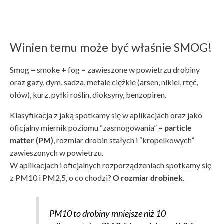
Winien temu może być właśnie SMOG!
Smog = smoke + fog = zawieszone w powietrzu drobiny
oraz gazy, dym, sadza, metale ciężkie (arsen, nikiel, rtęć,
ołów), kurz, pyłki roślin, dioksyny, benzopiren.
Klasyfikacja z jaką spotkamy się w aplikacjach oraz jako
oficjalny miernik poziomu “zasmogowania” =
particle
matter (PM)
, rozmiar drobin stałych i “kropelkowych”
zawieszonych w powietrzu.
W aplikacjach i oficjalnych rozporządzeniach spotkamy się
z PM10 i PM2,5, o co chodzi?
O rozmiar drobinek
.
PM10 to drobiny mniejsze niż 10