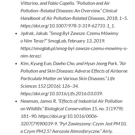
Vittorino, and Fabio Capello. “Pollution and Air
Pollution–Related Diseases: An Overview.” Clinical
Handbook of Air Pollution-Related Diseases, 2018, 1–5.
https://doi.org/10.1007/978-3-319-62731-1_1.
Jędrak, Jakub. “Smog Był Zawsze. Czemu Mówimy
o Nim Teraz?” SmogLab, February 13, 2019.
https://smoglab.pl/smog-byl-zawsze-czemu-mowimy-o-
nim-teraz/.
Kim, Kyung Eun, Daeho Cho, and Hyun Jeong Park. “Air
Pollution and Skin Diseases: Adverse Effects of Airborne
Particulate Matter on Various Skin Diseases.” Life
Sciences 152 (2016): 126–34.
https://doi.org/10.1016/j.lfs.2016.03.039.
Newman, James R. “Effects of Industrial Air Pollution
on Wildlife.” Biological Conservation 15, no. 3 (1979):
181–90. https://doi.org/10.1016/0006-
3207(79)90039-9. “Pył Zawieszony: Czym Jest PM10,
a Czym PM2.5? Aerozole Atmosferyczne.” Airly.