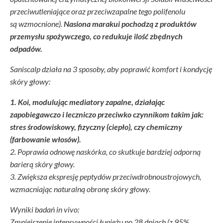
przeciwutleniające oraz przeciwzapalne tego polifenolu
są wzmocnione).
Nasiona marakui pochodzą z produktów
przemysłu spożywczego, co redukuje ilość zbędnych
odpadów.
Saniscalp działa na 3 sposoby, aby poprawić komfort i kondycję
skóry głowy:
1. Koi, modulując mediatory zapalne, działając
zapobiegawczo i leczniczo przeciwko czynnikom takim jak:
stres środowiskowy, fizyczny (ciepło), czy chemiczny
(farbowanie włosów).
2. Poprawia odnowę naskórka, co skutkuje bardziej odporną
barierą skóry głowy.
3. Zwiększa ekspresję peptydów przeciwdrobnoustrojowych,
wzmacniając naturalną obronę skóry głowy.
Wyniki badań in vivo:
Zmniejszenie intensywności łupieżu po 28 dniach (z 95%