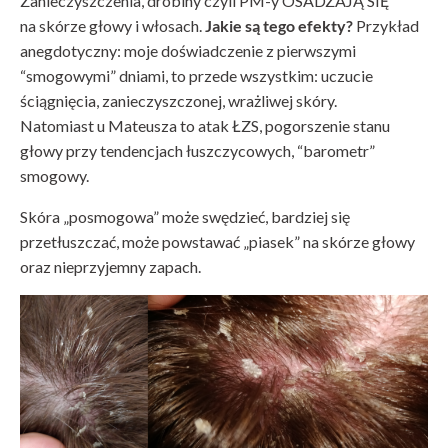
Zanieczyszczenia, drobiny czyli PM-y OSADZAJĄ SIĘ
na skórze głowy i włosach.
Jakie są tego efekty?
Przykład
anegdotyczny: moje doświadczenie z pierwszymi
“smogowymi” dniami, to przede wszystkim: uczucie
ściągnięcia, zanieczyszczonej, wrażliwej skóry.
Natomiast u Mateusza to atak ŁZS, pogorszenie stanu
głowy przy tendencjach łuszczycowych, “barometr”
smogowy.
Skóra „posmogowa” może swędzieć, bardziej się
przetłuszczać, może powstawać „piasek” na skórze głowy
oraz nieprzyjemny zapach.