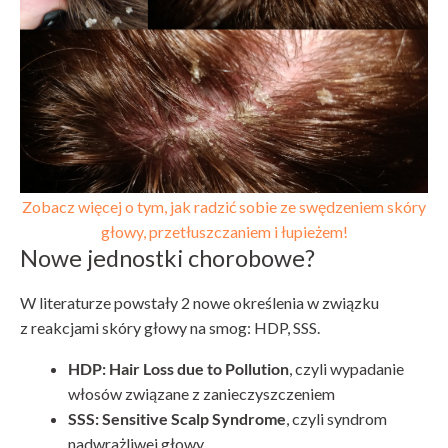
Zobacz więcej o tym, jak radzić sobie ze swędzeniem skóry
głowy, przetłuszczaniem i łupieżem!
Nowe jednostki chorobowe?
W literaturze powstały 2 nowe określenia w związku
z reakcjami skóry głowy na smog: HDP, SSS.
HDP: Hair Loss due to Pollution
, czyli wypadanie
włosów związane z zanieczyszczeniem
SSS: Sensitive Scalp Syndrome
, czyli syndrom
nadwrażliwej głowy.