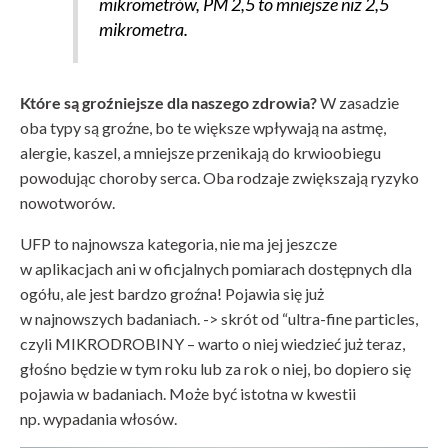
mikrometrów, PM 2,5 to mniejsze niż 2,5
mikrometra.
Które są groźniejsze dla naszego zdrowia?
W zasadzie
oba typy są groźne, bo te większe wpływają na astmę,
alergie, kaszel, a mniejsze przenikają do krwioobiegu
powodując choroby serca. Oba rodzaje zwiększają ryzyko
nowotworów.
UFP to najnowsza kategoria, nie ma jej jeszcze
w aplikacjach ani w oficjalnych pomiarach dostępnych dla
ogółu, ale jest bardzo groźna! Pojawia się już
w najnowszych badaniach. -> skrót od “ultra-fine particles,
czyli MIKRODROBINY – warto o niej wiedzieć już teraz,
głośno będzie w tym roku lub za rok o niej, bo dopiero się
pojawia w badaniach. Może być istotna w kwestii
np. wypadania włosów.