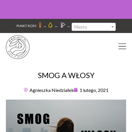
–
–
–
PUNKT ROSY:
Miasto
SMOG A WŁOSY
Agnieszka Niedziałek
1 lutego, 2021