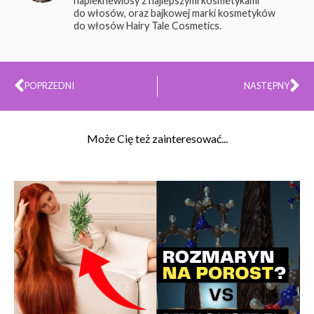
napieknewlosy z najlepszymi kosmetykami
do włosów, oraz bajkowej marki kosmetyków
do włosów Hairy Tale Cosmetics.
Prev
Na
POPRZEDNI
NASTĘPNY
Może Cię też zainteresować...