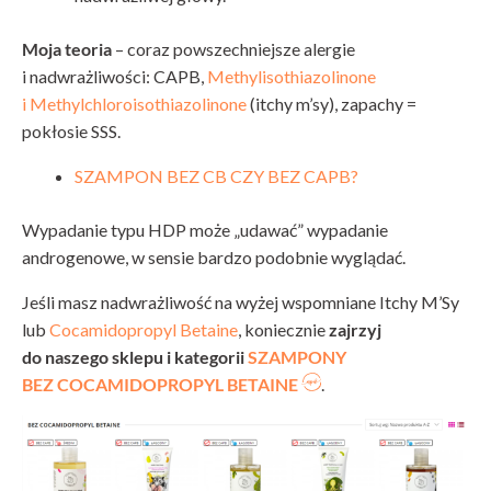
Moja teoria
– coraz powszechniejsze alergie
i nadwrażliwości: CAPB,
Methylisothiazolinone
i Methylchloroisothiazolinone
(itchy m’sy), zapachy =
pokłosie SSS.
SZAMPON BEZ CB CZY BEZ CAPB?
Wypadanie typu HDP może „udawać” wypadanie
androgenowe, w sensie bardzo podobnie wyglądać.
Jeśli masz nadwrażliwość na wyżej wspomniane Itchy M’Sy
lub
Cocamidopropyl Betaine
, koniecznie
zajrzyj
do naszego sklepu i kategorii
SZAMPONY
BEZ COCAMIDOPROPYL BETAINE
.