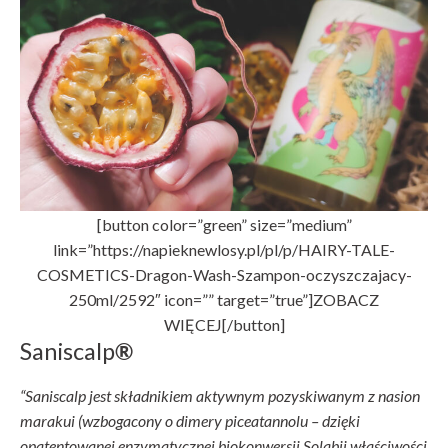
[button color=”green” size=”medium”
link=”https://napieknewlosy.pl/pl/p/HAIRY-TALE-
COSMETICS-Dragon-Wash-Szampon-oczyszczajacy-
250ml/2592″ icon=”” target=”true”]ZOBACZ
WIĘCEJ[/button]
Saniscalp
®
“Saniscalp jest składnikiem aktywnym pozyskiwanym z nasion
marakui (wzbogacony o dimery piceatannolu – dzięki
opatentowanej enzymatycznej biokonwersji Solabii właściwości