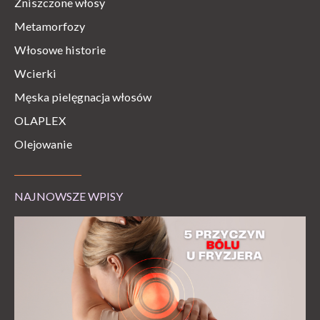
Zniszczone włosy
Metamorfozy
Włosowe historie
Wcierki
Męska pielęgnacja włosów
OLAPLEX
Olejowanie
NAJNOWSZE WPISY